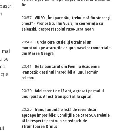
fie
baştri
i
20:57
VIDEO „Îmi pare rău, trebuie să fiu sincer și
onest” - Pronosticul lui Vucic, în conferința cu
Zelenski, despre războiul ruso-ucrainean
20:49
Turcia cere Rusiei și Ucrainei un
moratoriu pe atacurile asupra navelor comerciale
e mai
din Marea Neagră
u se
rea
20:41
De la buncărul din Fieni la Academia
Franceză: destinul incredibil al unui român
ecţie
celebru
20:30
Adolescent de 15 ani, agresat pe malul
unui pârău. A fost transportat la spital
20:25
Iranul anunță o listă de revendicări
aproape imposibile: Condițiile pe care SUA trebuie
să le respecte pentru a se redeschide
Strâmtoarea Ormuz
ui