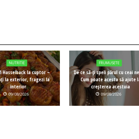
NUTRITIE
FRUMUSETE
i Hasselback la cuptor –
De ce să-ți speli părul cu ceai n
ți la exterior, fragezi la
Cum poate acesta să ajute l
interior
creșterea acestuia
09/08/2026
09/08/2026