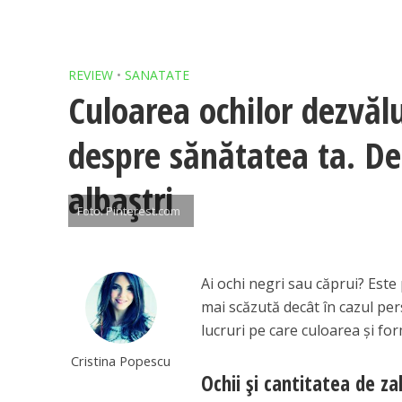
REVIEW
•
SANATATE
Culoarea ochilor dezvăl
despre sănătatea ta. De 
albaştri
Foto: Pinterest.com
Ai ochi negri sau căprui? Este 
mai scăzută decât în cazul pers
lucruri pe care culoarea şi fo
Cristina Popescu
Ochii şi cantitatea de z