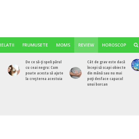
RELATII
FRUMUSETE
MOMS
REVIEW
HOROSCOP
De ce să-ți speli părul
Cât de grav este dacă
cu ceai negru: Cum
începi să scapi obiecte
poate acesta să ajute
din mână sau nu mai
la creșterea acestuia
poți desface capacul
unui borcan