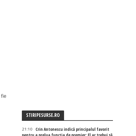
 fie
0
STIRIPESURSE.RO
21:10
Crin Antonescu indică principalul favorit
pentru a prelua funcția de premier: El ar trebui să