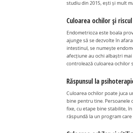
studiu din 2015, eşti şi mult 
Culoarea ochilor şi risc
Endometrioza este boala provoc
ajunge să se dezvolte în afar
intestinul, se numeşte endome
afecţiune au ochi albaştri mai 
controlează culoarea ochilor 
Răspunsul la psihoterapi
Culoarea ochilor poate juca u
bine pentru tine. Persoanele 
fixe, cu etape bine stabilite, 
răspundă la un program care p