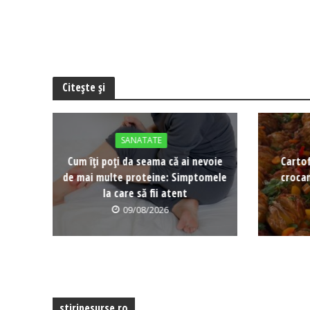
Citește și
SANATATE
Cum îți poți da seama că ai nevoie
Cartof
de mai multe proteine: Simptomele
crocan
la care să fii atent
09/08/2026
stiripesurse.ro