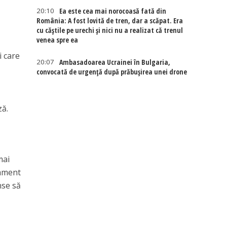
20:10
Ea este cea mai norocoasă fată din
România: A fost lovită de tren, dar a scăpat. Era
cu căștile pe urechi și nici nu a realizat că trenul
venea spre ea
i care
20:07
Ambasadoarea Ucrainei în Bulgaria,
convocată de urgență după prăbușirea unei drone
ză.
mai
tament
nse să