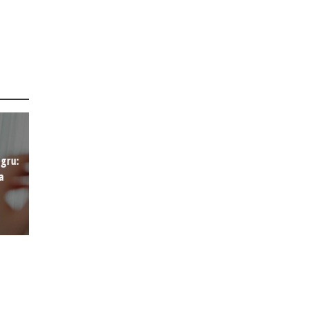
egru:
a