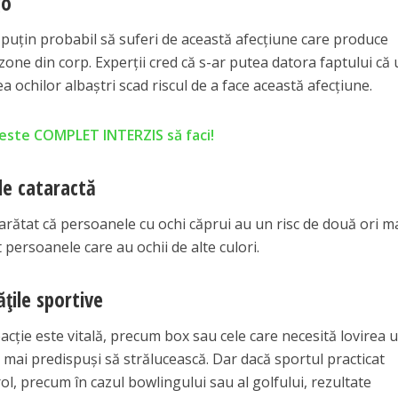
go
i puţin probabil să suferi de această afecţiune care produce
zone din corp. Experţii cred că s-ar putea datora faptului că
a ochilor albaştri scad riscul de a face această afecţiune.
e este COMPLET INTERZIS să faci!
 de cataractă
arătat că persoanele cu ochi căprui au un risc de două ori m
 persoanele care au ochii de alte culori.
ăţile sportive
eacţie este vitală, precum box sau cele care necesită lovirea 
t mai predispuşi să strălucească. Dar dacă sportul practicat
l, precum în cazul bowlingului sau al golfului, rezultate