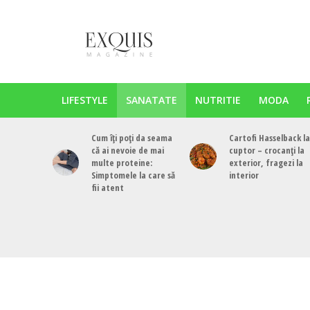
LIFESTYLE
SANATATE
NUTRITIE
MODA
Cum îți poți da seama
Cartofi Hasselback la
că ai nevoie de mai
cuptor – crocanți la
multe proteine:
exterior, fragezi la
Simptomele la care să
interior
fii atent