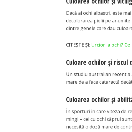
Culoarea ochilor şi vitili
Dacă ai ochi albaştri, este ma
decolorarea pielii pe anumite 
dintre genele care dau culoare
CITEȘTE ȘI:
Urcior la ochi? C
Culoare ochilor şi riscul
Un studiu australian recent a 
mare de a face cataractă decât
Culoarea ochilor şi abilit
În sporturi în care viteza de r
mingi – cei cu ochi căprui sun
necesită o doză mare de contro