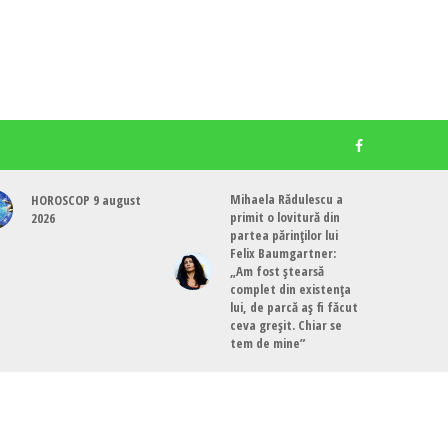
Mihaela Rădulescu a
HOROSCOP 9 august
primit o lovitură din
2026
partea părinților lui
Felix Baumgartner:
„Am fost ștearsă
complet din existența
lui, de parcă aș fi făcut
ceva greșit. Chiar se
tem de mine”