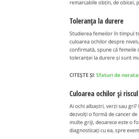
remarcabile obţin, de obicei, 
Toleranţa la durere
Studierea femeilor în timpul t
culoarea ochilor despre nivelul
confirmată, spune că femeile c
toleranţei la durere şi sunt mu
CITEȘTE ȘI:
Sfaturi de nerata
Culoarea ochilor şi riscu
Ai ochi albaştri, verzi sau gri
dezvolţi o formă de cancer de 
multe griji, deoarece este o f
diagnosticaţi cu ea, spre exem