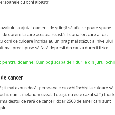
persoanele cu ochi albaştri.
ravaliului a ajutat oamenii de ştiinţă să afle ce poate spune
 de durere la care acestea rezistă. Teoria lor, care a fost
u ochi de culoare închisă au un prag mai scăzut al nivelului
lt mai predispuse să facă depresii din cauza durerii fizice.
t pentru doamne: Cum poţi scăpa de ridurile din jurul ochi
l de cancer
? Eşti mai expus decât persoanele cu ochi închişi la culoare să
ochi, numit melanom uveal. Totuşi, nu este cazul să îţi faci f
ormă destul de rară de cancer, doar 2500 de americani sunt
plu.