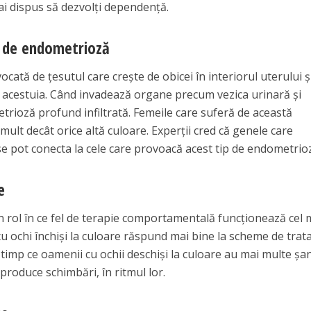
mai dispus să dezvolţi dependenţă.
ul de endometrioză
ată de ţesutul care creşte de obicei în interiorul uterului ş
a acestuia. Când invadează organe precum vezica urinară şi
trioză profund infiltrată. Femeile care suferă de această
mult decât orice altă culoare. Experţii cred că genele care
se pot conecta la cele care provoacă acest tip de endometrio
e
n rol în ce fel de terapie comportamentală funcţionează cel 
cu ochi închişi la culoare răspund mai bine la scheme de tra
în timp ce oamenii cu ochii deschişi la culoare au mai multe şa
roduce schimbări, în ritmul lor.