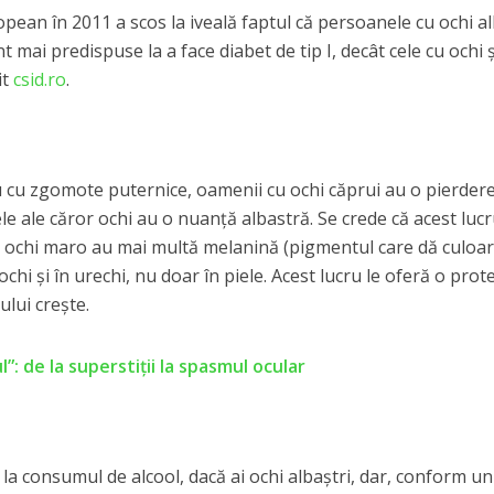
opean în 2011 a scos la iveală faptul că persoanele cu ochi al
t mai predispuse la a face diabet de tip I, decât cele cu ochi ş
it
csid.ro
.
iu cu zgomote puternice, oamenii cu ochi căprui au o pierder
e ale căror ochi au o nuanţă albastră. Se crede că acest lucr
 ochi maro au mai multă melanină (pigmentul care dă culoa
n ochi şi în urechi, nu doar în piele. Acest lucru le oferă o prot
lui creşte.
l”: de la superstiții la spasmul ocular
la consumul de alcool, dacă ai ochi albaştri, dar, conform un