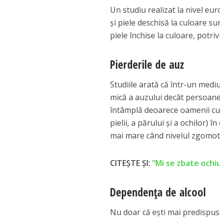
Un studiu realizat la nivel eur
şi piele deschisă la culoare sun
piele închise la culoare, potriv
Pierderile de auz
Studiile arată că într-un med
mică a auzului decât persoanel
întâmplă deoarece oamenii cu
pielii, a părului şi a ochilor) î
mai mare când nivelul zgomotu
CITEȘTE ȘI:
”Mi se zbate ochiu
Dependenţa de alcool
Nu doar că eşti mai predispus 