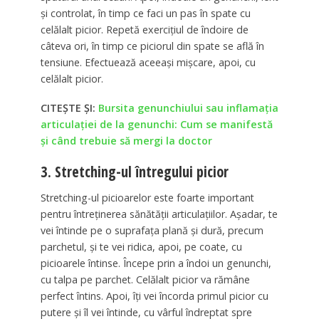
și controlat, în timp ce faci un pas în spate cu
celălalt picior. Repetă exercițiul de îndoire de
câteva ori, în timp ce piciorul din spate se află în
tensiune. Efectuează aceeași mișcare, apoi, cu
celălalt picior.
CITEȘTE ȘI:
Bursita genunchiului sau inflamația
articulației de la genunchi: Cum se manifestă
și când trebuie să mergi la doctor
3. Stretching-ul întregului picior
Stretching-ul picioarelor este foarte important
pentru întreținerea sănătății articulațiilor. Așadar, te
vei întinde pe o suprafața plană și dură, precum
parchetul, și te vei ridica, apoi, pe coate, cu
picioarele întinse. Începe prin a îndoi un genunchi,
cu talpa pe parchet. Celălalt picior va rămâne
perfect întins. Apoi, îți vei încorda primul picior cu
putere și îl vei întinde, cu vârful îndreptat spre