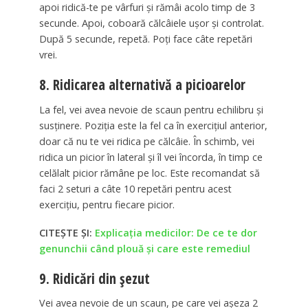
apoi ridică-te pe vârfuri și rămâi acolo timp de 3
secunde. Apoi, coboară călcâiele ușor și controlat.
După 5 secunde, repetă. Poți face câte repetări
vrei.
8. Ridicarea alternativă a picioarelor
La fel, vei avea nevoie de scaun pentru echilibru și
susținere. Poziția este la fel ca în exercițiul anterior,
doar că nu te vei ridica pe călcâie. În schimb, vei
ridica un picior în lateral și îl vei încorda, în timp ce
celălalt picior rămâne pe loc. Este recomandat să
faci 2 seturi a câte 10 repetări pentru acest
exercițiu, pentru fiecare picior.
CITEȘTE ȘI:
Explicaţia medicilor: De ce te dor
genunchii când plouă şi care este remediul
9. Ridicări din șezut
Vei avea nevoie de un scaun, pe care vei așeza 2