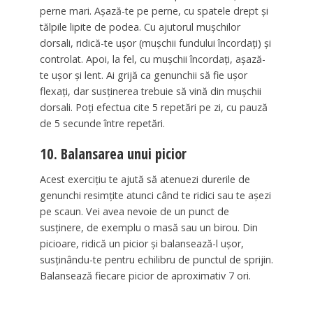
perne mari. Așază-te pe perne, cu spatele drept și
tălpile lipite de podea. Cu ajutorul mușchilor
dorsali, ridică-te ușor (mușchii fundului încordați) și
controlat. Apoi, la fel, cu mușchii încordați, așază-
te ușor și lent. Ai grijă ca genunchii să fie ușor
flexați, dar susținerea trebuie să vină din mușchii
dorsali. Poți efectua cite 5 repetări pe zi, cu pauză
de 5 secunde între repetări.
10. Balansarea unui picior
Acest exercițiu te ajută să atenuezi durerile de
genunchi resimțite atunci când te ridici sau te așezi
pe scaun. Vei avea nevoie de un punct de
susținere, de exemplu o masă sau un birou. Din
picioare, ridică un picior și balansează-l ușor,
susținându-te pentru echilibru de punctul de sprijin.
Balansează fiecare picior de aproximativ 7 ori.