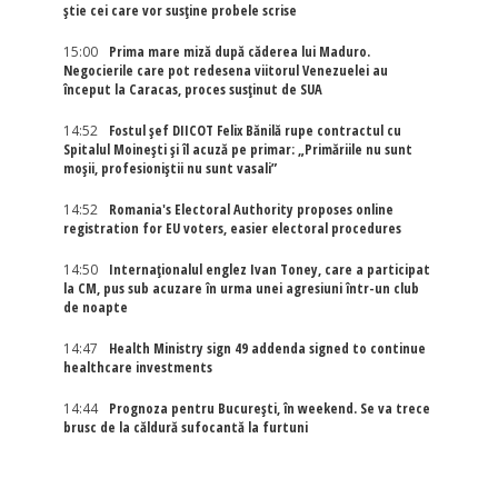
știe cei care vor susține probele scrise
15:00
Prima mare miză după căderea lui Maduro.
Negocierile care pot redesena viitorul Venezuelei au
început la Caracas, proces susținut de SUA
14:52
Fostul șef DIICOT Felix Bănilă rupe contractul cu
Spitalul Moinești și îl acuză pe primar: „Primăriile nu sunt
moșii, profesioniștii nu sunt vasali”
14:52
Romania's Electoral Authority proposes online
registration for EU voters, easier electoral procedures
14:50
Internaţionalul englez Ivan Toney, care a participat
la CM, pus sub acuzare în urma unei agresiuni într-un club
de noapte
14:47
Health Ministry sign 49 addenda signed to continue
healthcare investments
14:44
Prognoza pentru București, în weekend. Se va trece
brusc de la căldură sufocantă la furtuni