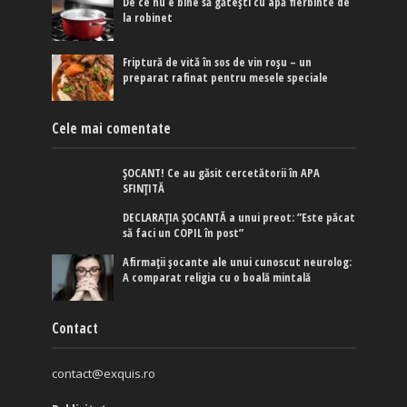
De ce nu e bine să gătești cu apă fierbinte de
la robinet
Friptură de vită în sos de vin roșu – un
preparat rafinat pentru mesele speciale
Cele mai comentate
ȘOCANT! Ce au găsit cercetătorii în APA
SFINȚITĂ
DECLARAȚIA ȘOCANTĂ a unui preot: ”Este păcat
să faci un COPIL în post”
Afirmaţii şocante ale unui cunoscut neurolog:
A comparat religia cu o boală mintală
Contact
contact@exquis.ro