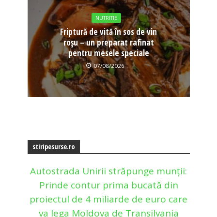
NUTRITIE
Friptură de vită în sos de vin
roșu – un preparat rafinat
pentru mesele speciale
07/08/2026
stiripesurse.ro
Autostrada Unirii străpunge munții:
Prinde contur prima bucată din
proiectul de 4 miliarde de euro care
va lega Moldova de Transilvania