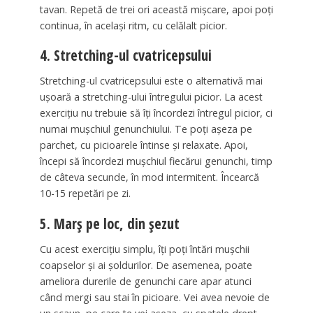
tavan. Repetă de trei ori această mișcare, apoi poți
continua, în același ritm, cu celălalt picior.
4. Stretching-ul cvatricepsului
Stretching-ul cvatricepsului este o alternativă mai
ușoară a stretching-ului întregului picior. La acest
exercițiu nu trebuie să îți încordezi întregul picior, ci
numai mușchiul genunchiului. Te poți așeza pe
parchet, cu picioarele întinse și relaxate. Apoi,
începi să încordezi mușchiul fiecărui genunchi, timp
de câteva secunde, în mod intermitent. Încearcă
10-15 repetări pe zi.
5. Marș pe loc, din șezut
Cu acest exercițiu simplu, îți poți întări mușchii
coapselor și ai șoldurilor. De asemenea, poate
ameliora durerile de genunchi care apar atunci
când mergi sau stai în picioare. Vei avea nevoie de