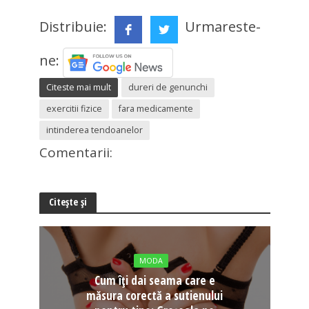
Distribuie:
Urmareste-
ne:
Citeste mai mult
dureri de genunchi
exercitii fizice
fara medicamente
intinderea tendoanelor
Comentarii:
Citește și
MODA
Cum îți dai seama care e
măsura corectă a sutienului