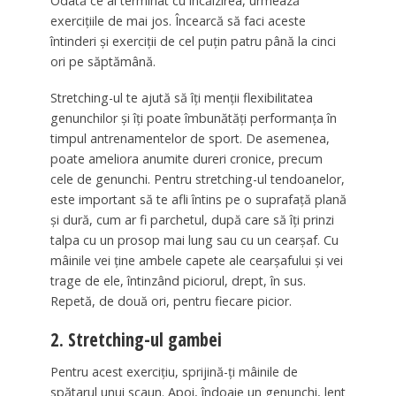
Odată ce ai terminat cu încălzirea, urmează
exercițiile de mai jos. Încearcă să faci aceste
întinderi și exerciții de cel puțin patru până la cinci
ori pe săptămână.
Stretching-ul te ajută să îți menții flexibilitatea
genunchilor și îți poate îmbunătăți performanța în
timpul antrenamentelor de sport. De asemenea,
poate ameliora anumite dureri cronice, precum
cele de genunchi. Pentru stretching-ul tendoanelor,
este important să te afli întins pe o suprafață plană
și dură, cum ar fi parchetul, după care să îți prinzi
talpa cu un prosop mai lung sau cu un cearșaf. Cu
mâinile vei ține ambele capete ale cearșafului și vei
trage de ele, întinzând piciorul, drept, în sus.
Repetă, de două ori, pentru fiecare picior.
2. Stretching-ul gambei
Pentru acest exercițiu, sprijină-ți mâinile de
spătarul unui scaun. Apoi, îndoaie un genunchi, lent