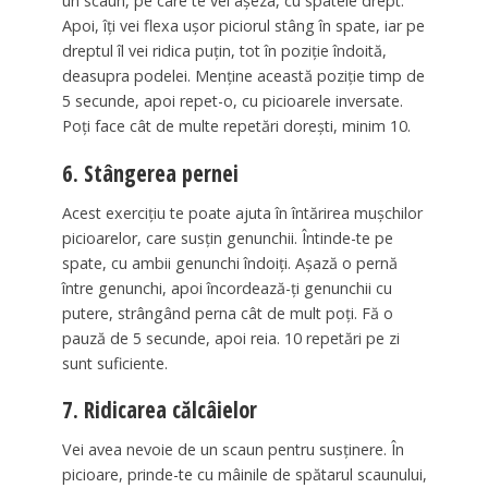
un scaun, pe care te vei așeza, cu spatele drept.
Apoi, îți vei flexa ușor piciorul stâng în spate, iar pe
dreptul îl vei ridica puțin, tot în poziție îndoită,
deasupra podelei. Menține această poziție timp de
5 secunde, apoi repet-o, cu picioarele inversate.
Poți face cât de multe repetări dorești, minim 10.
6. Stângerea pernei
Acest exercițiu te poate ajuta în întărirea mușchilor
picioarelor, care susțin genunchii. Întinde-te pe
spate, cu ambii genunchi îndoiți. Așază o pernă
între genunchi, apoi încordează-ți genunchii cu
putere, strângând perna cât de mult poți. Fă o
pauză de 5 secunde, apoi reia. 10 repetări pe zi
sunt suficiente.
7. Ridicarea călcâielor
Vei avea nevoie de un scaun pentru susținere. În
picioare, prinde-te cu mâinile de spătarul scaunului,