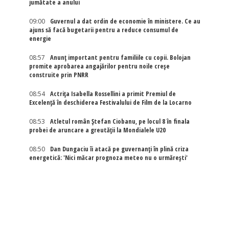
jumătate a anului
09:00
Guvernul a dat ordin de economie în ministere. Ce au
ajuns să facă bugetarii pentru a reduce consumul de
energie
08:57
Anunț important pentru familiile cu copii. Bolojan
promite aprobarea angajărilor pentru noile creșe
construite prin PNRR
08:54
Actriţa Isabella Rossellini a primit Premiul de
Excelenţă în deschiderea Festivalului de Film de la Locarno
08:53
Atletul român Ștefan Ciobanu, pe locul 8 în finala
probei de aruncare a greutății la Mondialele U20
08:50
Dan Dungaciu îi atacă pe guvernanți în plină criza
energetică: 'Nici măcar prognoza meteo nu o urmărești'