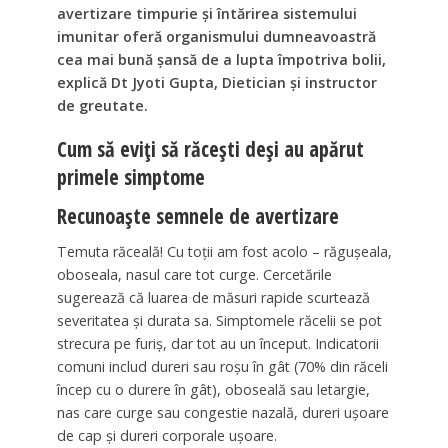
avertizare timpurie și întărirea sistemului
imunitar oferă organismului dumneavoastră
cea mai bună șansă de a lupta împotriva bolii,
explică Dt Jyoti Gupta, Dietician și instructor
de greutate.
Cum să eviți să răcești deși au apărut
primele simptome
Recunoaște semnele de avertizare
Temuta răceală! Cu toții am fost acolo – răgușeala,
oboseala, nasul care tot curge. Cercetările
sugerează că luarea de măsuri rapide scurtează
severitatea și durata sa. Simptomele răcelii se pot
strecura pe furiș, dar tot au un început. Indicatorii
comuni includ dureri sau roșu în gât (70% din răceli
încep cu o durere în gât), oboseală sau letargie,
nas care curge sau congestie nazală, dureri ușoare
de cap și dureri corporale ușoare.