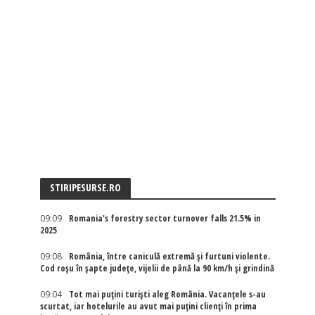
STIRIPESURSE.RO
09:09
Romania's forestry sector turnover falls 21.5% in
2025
09:08
România, între caniculă extremă și furtuni violente.
Cod roșu în șapte județe, vijelii de până la 90 km/h și grindină
09:04
Tot mai puțini turiști aleg România. Vacanțele s-au
scurtat, iar hotelurile au avut mai puțini clienți în prima