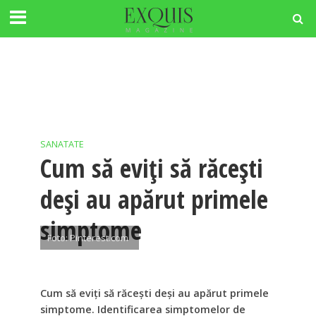
SANATATE
Cum să eviți să răcești
deși au apărut primele
simptome
Foto: Pinterest.com
Cum să eviți să răcești deși au apărut primele
simptome. Identificarea simptomelor de