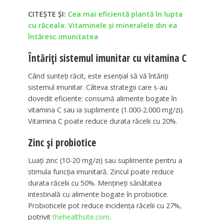
CITEȘTE ȘI:
Cea mai eficientă plantă în lupta
cu răceala: Vitaminele și mineralele din ea
întăresc imunitatea
Întăriți sistemul imunitar cu vitamina C
Când sunteți răcit, este esențial să vă întăriți
sistemul imunitar. Câteva strategii care s-au
dovedit eficiente: consumă alimente bogate în
vitamina C sau ia suplimente (1.000-2.000 mg/zi).
Vitamina C poate reduce durata răcelii cu 20%.
Zinc și probiotice
Luați zinc (10-20 mg/zi) sau suplimente pentru a
stimula funcția imunitară. Zincul poate reduce
durata răcelii cu 50%. Mențineți sănătatea
intestinală cu alimente bogate în probiotice.
Probioticele pot reduce incidența răcelii cu 27%,
potrivit
thehealthsite.com
.