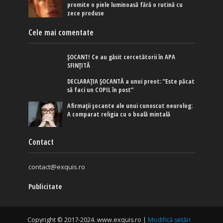
promite o piele luminoasă fără o rutină cu
zece produse
Cele mai comentate
ȘOCANT! Ce au găsit cercetătorii în APA
SFINȚITĂ
DECLARAȚIA ȘOCANTĂ a unui preot: ”Este păcat
să faci un COPIL în post”
Afirmaţii şocante ale unui cunoscut neurolog:
A comparat religia cu o boală mintală
Contact
contact@exquis.ro
Publicitate
Copyright © 2017-2024. www.exquis.ro |
Modifică setări