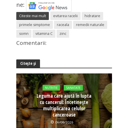
ne:
Citeste mai mult
evitarea racelii
hidratare
primele simptome
raceala
remedii naturale
somn
vitamina C
zinc
Comentarii:
Citește și
NUTRITIE
SANATATE
Leguma care ajută în lupta
cu cancerul: Încetinește
multiplicarea celulor
canceroase
06/08/2026