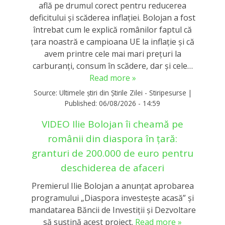
află pe drumul corect pentru reducerea
deficitului și scăderea inflației. Bolojan a fost
întrebat cum le explică românilor faptul că
țara noastră e campioana UE la inflație și că
avem printre cele mai mari prețuri la
carburanți, consum în scădere, dar și cele…
Read more »
Source:
Ultimele știri din Știrile Zilei - Stiripesurse
|
Published:
06/08/2026 - 14:59
VIDEO Ilie Bolojan îi cheamă pe
românii din diaspora în țară:
granturi de 200.000 de euro pentru
deschiderea de afaceri
Premierul Ilie Bolojan a anunțat aprobarea
programului „Diaspora investește acasă” și
mandatarea Băncii de Investiții și Dezvoltare
să susțină acest proiect.
Read more »