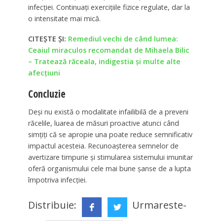
infecției. Continuați exercițiile fizice regulate, dar la
o intensitate mai mică.
CITEȘTE ȘI:
Remediul vechi de când lumea:
Ceaiul miraculos recomandat de Mihaela Bilic
– Tratează răceala, indigestia și multe alte
afecțiuni
Concluzie
Deși nu există o modalitate infailibilă de a preveni
răcelile, luarea de măsuri proactive atunci când
simțiți că se apropie una poate reduce semnificativ
impactul acesteia. Recunoașterea semnelor de
avertizare timpurie și stimularea sistemului imunitar
oferă organismului cele mai bune șanse de a lupta
împotriva infecției.
Distribuie:
Urmareste-