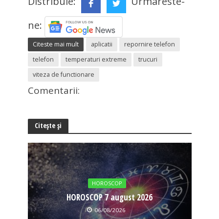
Distribuie:
Urmareste-
ne:
Citeste mai mult
aplicatii
repornire telefon
telefon
temperaturi extreme
trucuri
viteza de functionare
Comentarii:
Citește și
HOROSCOP
HOROSCOP 7 august 2026
06/08/2026