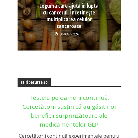
Leguma care ajută în lupta
cu cancerul: Încetinește
multiplicarea celulor
canceroase
06/08/2026
stiripesurse.ro
Testele pe oameni continuă:
Cercetătorii susțin că au găsit noi
beneficii surprinzătoare ale
medicamentelor GLP
Cercetătorii continuă experimentele pentru