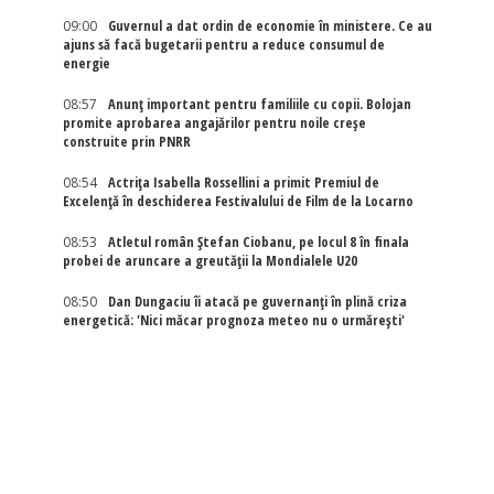
09:00
Guvernul a dat ordin de economie în ministere. Ce au
ajuns să facă bugetarii pentru a reduce consumul de
energie
08:57
Anunț important pentru familiile cu copii. Bolojan
promite aprobarea angajărilor pentru noile creșe
construite prin PNRR
08:54
Actriţa Isabella Rossellini a primit Premiul de
Excelenţă în deschiderea Festivalului de Film de la Locarno
08:53
Atletul român Ștefan Ciobanu, pe locul 8 în finala
probei de aruncare a greutății la Mondialele U20
08:50
Dan Dungaciu îi atacă pe guvernanți în plină criza
energetică: 'Nici măcar prognoza meteo nu o urmărești'