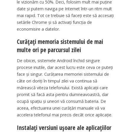
le vizionăm cu 50%. Deci, folosim mult mai puține
date și putem naviga pe Internet într-un ritm mult
mai rapid. Tot ce trebuie să faceți este să accesați
setările Chrome și să activați funcția de
economisire a datelor.
Curățați memoria sistemului de mai
multe ori pe parcursul zilei
De obicei, sistemele Android închid singure
procese inutile, dar acest lucru este ceva ce puteți
face și singur. Curățarea memoriei sistemului de
câte ori doriți în timpul zilei va continua să
mărească viteza telefonului. Există aplicații care
promit să facă asta pentru dumneavoastră, dar
ocupă spațiu și uneori vă consumă bateria. De
aceea, efectuarea unei curățări manuale vă va
accelera telefonul mai precis decât orice aplicație.
Instalați versiuni ușoare ale aplicațiilor