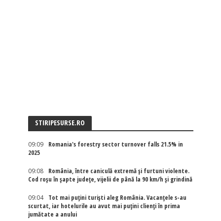
STIRIPESURSE.RO
09:09
Romania's forestry sector turnover falls 21.5% in
2025
09:08
România, între caniculă extremă și furtuni violente.
Cod roșu în șapte județe, vijelii de până la 90 km/h și grindină
09:04
Tot mai puțini turiști aleg România. Vacanțele s-au
scurtat, iar hotelurile au avut mai puțini clienți în prima
jumătate a anului