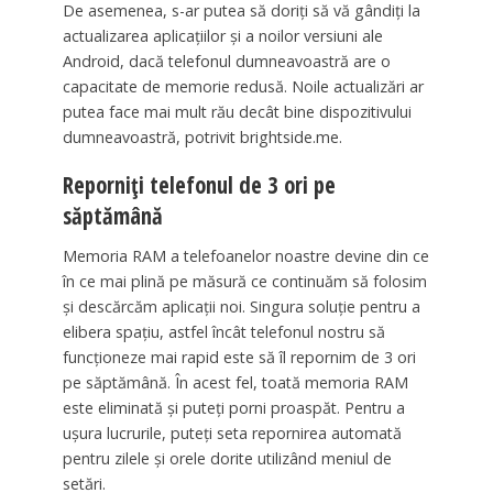
De asemenea, s-ar putea să doriți să vă gândiți la
actualizarea aplicațiilor și a noilor versiuni ale
Android, dacă telefonul dumneavoastră are o
capacitate de memorie redusă. Noile actualizări ar
putea face mai mult rău decât bine dispozitivului
dumneavoastră, potrivit brightside.me.
Reporniți telefonul de 3 ori pe
săptămână
Memoria RAM a telefoanelor noastre devine din ce
în ce mai plină pe măsură ce continuăm să folosim
și descărcăm aplicații noi. Singura soluție pentru a
elibera spațiu, astfel încât telefonul nostru să
funcționeze mai rapid este să îl repornim de 3 ori
pe săptămână. În acest fel, toată memoria RAM
este eliminată și puteți porni proaspăt. Pentru a
ușura lucrurile, puteți seta repornirea automată
pentru zilele și orele dorite utilizând meniul de
setări.