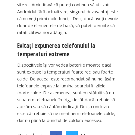
vitezei. Amintiți-vă că puteți continua să utilizați
Androidul fără actualizare, singurul dezavantaj este
că nu veți primi noile funcții. Deci, dacă aveți nevoie
doar de elementele de bază, vă puteți permite să
ratați câteva noi adăugiri.
Evitați expunerea telefonului la
temperaturi extreme
Dispozitivele își vor vedea bateriile moarte dacă
sunt expuse la temperaturi foarte reci sau foarte
calde. De aceea, este recomandat să nu ne lăsăm
telefoanele expuse la lumina soarelui în zilele
foarte calde. De asemenea, suntem sfătuiți să nu
scoatem telefoanele în frig, decât dacă trebuie să
apelăm sau să căutăm indicații. Deci, concluzia
este că trebuie să ne menținem telefoanele calde,
dar nu până la punctul de căldură excesivă.