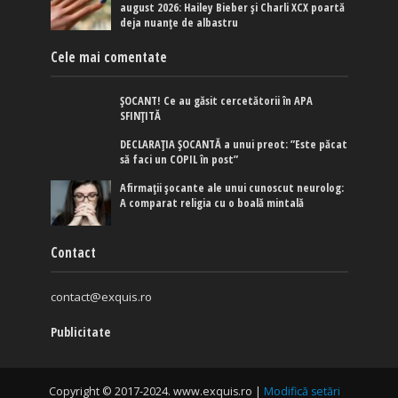
august 2026: Hailey Bieber și Charli XCX poartă
deja nuanțe de albastru
Cele mai comentate
ȘOCANT! Ce au găsit cercetătorii în APA
SFINȚITĂ
DECLARAȚIA ȘOCANTĂ a unui preot: ”Este păcat
să faci un COPIL în post”
Afirmaţii şocante ale unui cunoscut neurolog:
A comparat religia cu o boală mintală
Contact
contact@exquis.ro
Publicitate
Copyright © 2017-2024. www.exquis.ro |
Modifică setări