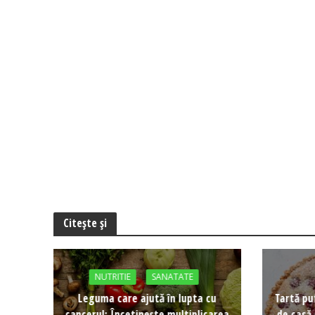
Citește și
NUTRITIE
SANATATE
Leguma care ajută în lupta cu
Tartă pu
cancerul: Încetinește multiplicarea
de casă 