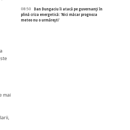
08:50
Dan Dungaciu îi atacă pe guvernanți în
plină criza energetică: 'Nici măcar prognoza
meteo nu o urmărești'
ma
este
ie mai
arii,