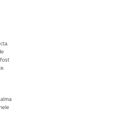
cta.
de
 fost
e.
palma
nele