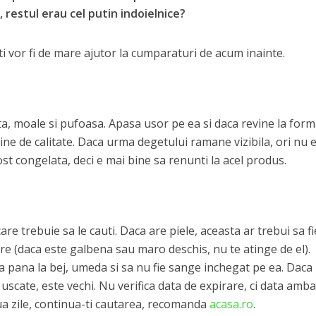
, restul erau cel putin indoielnice?
iti vor fi de mare ajutor la cumparaturi de acum inainte.
ta, moale si pufoasa. Apasa usor pe ea si daca revine la for
aine de calitate. Daca urma degetului ramane vizibila, ori nu 
st congelata, deci e mai bine sa renunti la acel produs.
care trebuie sa le cauti. Daca are piele, aceasta ar trebui sa f
re (daca este galbena sau maro deschis, nu te atinge de el).
ba pana la bej, umeda si sa nu fie sange inchegat pe ea. Daca
uscate, este vechi. Nu verifica data de expirare, ci data ambal
ua zile, continua-ti cautarea, recomanda
acasa.ro
.