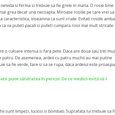
 neteda si ferma si trebuie sa fie grele in mana. O rosie bine
 mai grea decat una necoapta. Miroase rosiile pe care vrei sa 
a caracteristica, inseamna ca sunt crude. Evitati rosiile amba
u ca va puteti pacali si puteti cumpara rosii mai mult stricate.
e o culoare intensa si fara pete. Daca are doua sau trei muc
re patru. De asemenea, ardeii cu patru muchii au mai putine
ie sa fie verde, tare si sa se rupa, daca ardeiul este proaspa
oate pune sănătatea în pericol. De ce medicii evită să-l
i sunt limpezi, luciosi si bombati. Suprafata lui trebuie sa f