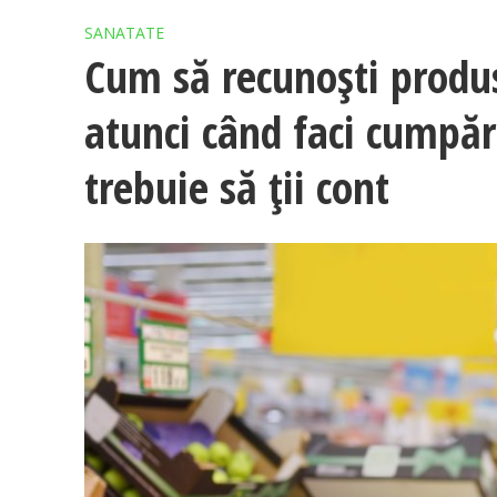
SANATATE
Cum să recunoști produ
atunci când faci cumpără
trebuie să ții cont