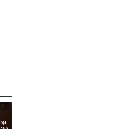
ința
 fără