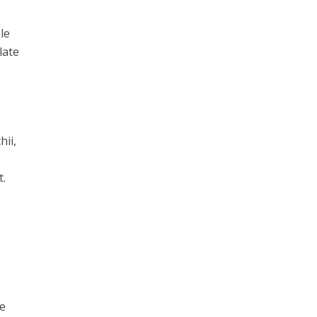
le
late
hii,
t.
ie