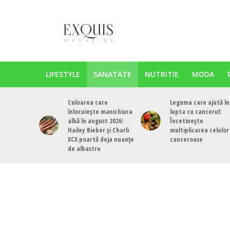
LIFESTYLE
SANATATE
NUTRITIE
MODA
Culoarea care
Leguma care ajută în
înlocuiește manichiura
lupta cu cancerul:
albă în august 2026:
Încetinește
Hailey Bieber și Charli
multiplicarea celulor
XCX poartă deja nuanțe
canceroase
de albastru