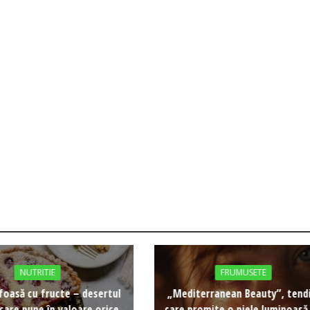
NUTRITIE
FRUMUSETE
foasă cu fructe – desertul
„Mediterranean Beauty”, tend
care pune în valoare orice
care promite o piele luminoasă