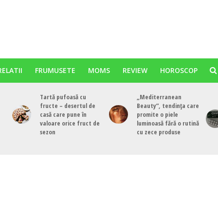
RELATII
FRUMUSETE
MOMS
REVIEW
HOROSCOP
Tartă pufoasă cu
„Mediterranean
fructe – desertul de
Beauty”, tendința care
casă care pune în
promite o piele
valoare orice fruct de
luminoasă fără o rutină
sezon
cu zece produse