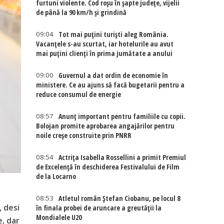
furtuni violente. Cod roșu în șapte județe, vijelii
de până la 90 km/h și grindină
09:04
Tot mai puțini turiști aleg România.
Vacanțele s-au scurtat, iar hotelurile au avut
mai puțini clienți în prima jumătate a anului
09:00
Guvernul a dat ordin de economie în
ministere. Ce au ajuns să facă bugetarii pentru a
reduce consumul de energie
08:57
Anunț important pentru familiile cu copii.
Bolojan promite aprobarea angajărilor pentru
noile creșe construite prin PNRR
08:54
Actriţa Isabella Rossellini a primit Premiul
de Excelenţă în deschiderea Festivalului de Film
de la Locarno
08:53
Atletul român Ștefan Ciobanu, pe locul 8
, desi
în finala probei de aruncare a greutății la
Mondialele U20
e, dar