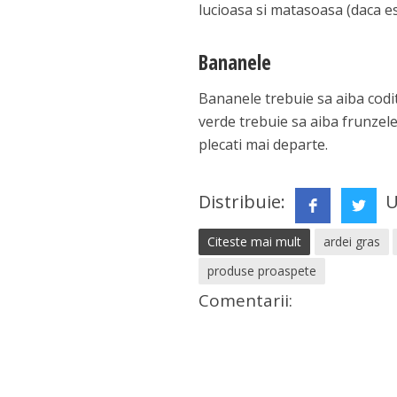
lucioasa si matasoasa (daca es
Bananele
Bananele trebuie sa aiba codit
verde trebuie sa aiba frunzele 
plecati mai departe.
Distribuie:
U
Citeste mai mult
ardei gras
produse proaspete
Comentarii: