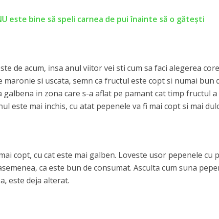
U este bine să speli carnea de pui înainte să o găteşti
e de acum, insa anul viitor vei sti cum sa faci alegerea core
e maronie si uscata, semn ca fructul este copt si numai bun 
 galbena in zona care s-a aflat pe pamant cat timp fructul a
ul este mai inchis, cu atat pepenele va fi mai copt si mai dulc
mai copt, cu cat este mai galben. Loveste usor pepenele cu 
e asemenea, ca este bun de consumat. Asculta cum suna pepe
a, este deja alterat.