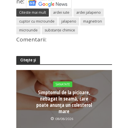
ne:
Citeste mai mult
ardei iute
ardei jalapeno
cuptor cu microunde
jalapeno
magnetron
microunde
substanțe chimice
Comentarii:
Citește și
SANATATE
Simptomul de la picioare,
nebagat în seamă, care
poate anunța un colesterol
mare
08/08/2026