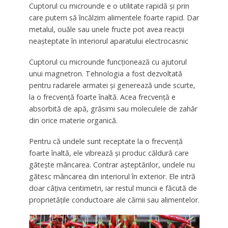
Cuptorul cu microunde e o utilitate rapidă şi prin
care putem să încălzim alimentele foarte rapid. Dar
metalul, ouăle sau unele fructe pot avea reacţii
neaşteptate în interiorul aparatului electrocasnic
Cuptorul cu microunde funcţionează cu ajutorul
unui magnetron. Tehnologia a fost dezvoltată
pentru radarele armatei şi generează unde scurte,
la o frecvenţă foarte înaltă. Acea frecvenţă e
absorbită de apă, grăsimi sau moleculele de zahăr
din orice materie organică.
Pentru că undele sunt receptate la o frecvenţă
foarte înaltă, ele vibrează şi produc căldură care
găteşte mâncarea. Contrar aşteptărilor, undele nu
gătesc mâncarea din interiorul în exterior. Ele intră
doar câţiva centimetri, iar restul muncii e făcută de
proprietăţile conductoare ale cărnii sau alimentelor.