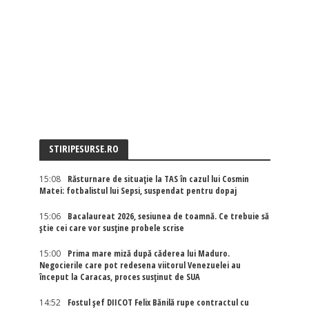
STIRIPESURSE.RO
15:08
Răsturnare de situație la TAS în cazul lui Cosmin
Matei: fotbalistul lui Sepsi, suspendat pentru dopaj
15:06
Bacalaureat 2026, sesiunea de toamnă. Ce trebuie să
știe cei care vor susține probele scrise
15:00
Prima mare miză după căderea lui Maduro.
Negocierile care pot redesena viitorul Venezuelei au
început la Caracas, proces susținut de SUA
14:52
Fostul șef DIICOT Felix Bănilă rupe contractul cu