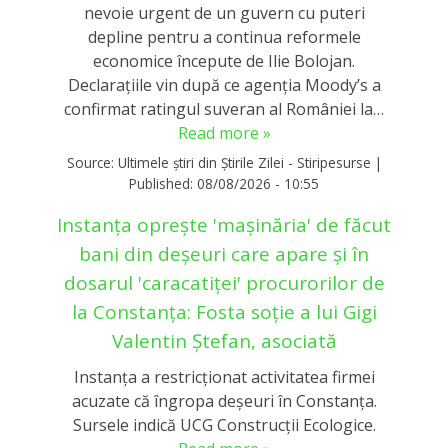
nevoie urgent de un guvern cu puteri
depline pentru a continua reformele
economice începute de Ilie Bolojan.
Declarațiile vin după ce agenția Moody’s a
confirmat ratingul suveran al României la…
Read more »
Source:
Ultimele știri din Știrile Zilei - Stiripesurse
|
Published:
08/08/2026 - 10:55
Instanța oprește 'mașinăria' de făcut
bani din deșeuri care apare și în
dosarul 'caracatiței' procurorilor de
la Constanța: Fosta soție a lui Gigi
Valentin Ștefan, asociată
Instanța a restricționat activitatea firmei
acuzate că îngropa deșeuri în Constanța.
Sursele indică UCG Construcții Ecologice.