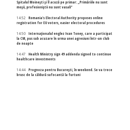
Spitalul Moinești și îl acuză pe primar: „Primăriile nu sunt
moșii, profesioniștii nu sunt vasali”
14:52
Romania's Electoral Authority proposes online
registration for EU voters, easier electoral procedures
14:50
Internaţionalul englez Ivan Toney, care a participat
la CM, pus sub acuzare în urma unei agresiuni într-un club
de noapte
14:47
Health Ministry sign 49 addenda signed to continue
healthcare investments
14:44
Prognoza pentru București, în weekend. Se va trece
brusc de la căldură sufocantă la furtuni