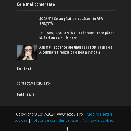
Cele mai comentate
ȘOCANT! Ce au găsit cercetătorii în APA
SFINȚITĂ
DECLARAȚIA ȘOCANTĂ a unui preot: ”Este păcat
să faci un COPIL în post”
Afirmaţii şocante ale unui cunoscut neurolog:
A comparat religia cu o boală mintală
Contact
contact@exquis.ro
Publicitate
Copyright © 2017-2024. www.exquis.ro |
Modifică setări
cookies
|
Politica de confidențialitate
|
Politica de cookies