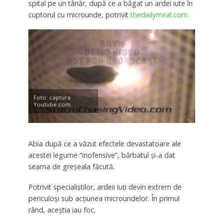
spital pe un tânăr, după ce a băgat un ardei iute în
cuptorul cu microunde, potrivit
thedailymeal.com.
Foto: captura
Youtube.com
Abia după ce a văzut efectele devastatoare ale
acestei legume ”inofensive”, bărbatul și-a dat
seama de greșeala făcută.
Potrivit specialiștilor, ardeii iuți devin extrem de
periculoși sub acțiunea microundelor. În primul
rând, aceștia iau foc.