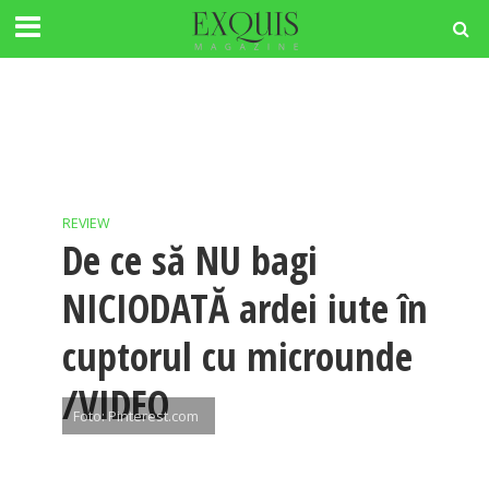
REVIEW
De ce să NU bagi
NICIODATĂ ardei iute în
cuptorul cu microunde
/VIDEO
Foto: Pinterest.com