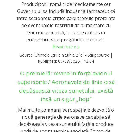
Producătorii români de medicamente cer
Guvernului să includă industria farmaceutică
între sectoarele critice care trebuie protejate
de eventualele restricții de alimentare cu
energie electrică, în contextul crizei
energetice și al pregătirii unor mec...
Read more »
Source:
Ultimele știri din Știrile Zilei - Stiripesurse
|
Published:
07/08/2026 - 13:04
O premieră: revine în forță avionul
supersonic / Aeronavele de linie o să
depășească viteza sunetului, există
însă un sigur „hop”
Mai multe companii aerospațiale dezvoltă o
nouă generație de aeronave capabile să
depășească viteza sunetului fără a produce
unda de șoc puternică asociată Concorde.