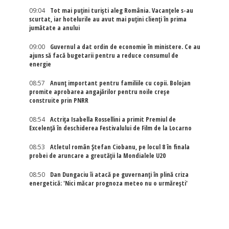
09:04
Tot mai puțini turiști aleg România. Vacanțele s-au
scurtat, iar hotelurile au avut mai puțini clienți în prima
jumătate a anului
09:00
Guvernul a dat ordin de economie în ministere. Ce au
ajuns să facă bugetarii pentru a reduce consumul de
energie
08:57
Anunț important pentru familiile cu copii. Bolojan
promite aprobarea angajărilor pentru noile creșe
construite prin PNRR
08:54
Actriţa Isabella Rossellini a primit Premiul de
Excelenţă în deschiderea Festivalului de Film de la Locarno
08:53
Atletul român Ștefan Ciobanu, pe locul 8 în finala
probei de aruncare a greutății la Mondialele U20
08:50
Dan Dungaciu îi atacă pe guvernanți în plină criza
energetică: 'Nici măcar prognoza meteo nu o urmărești'