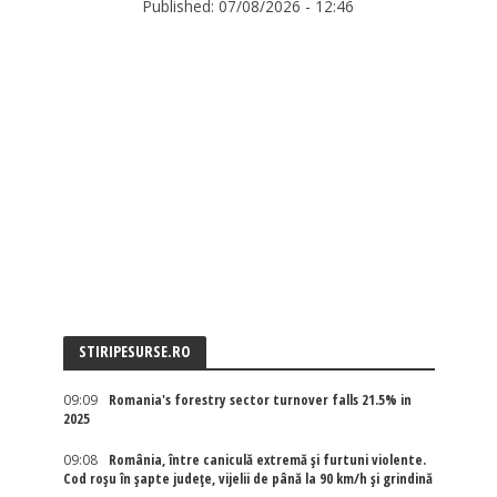
Published:
07/08/2026 - 12:46
STIRIPESURSE.RO
09:09
Romania's forestry sector turnover falls 21.5% in
2025
09:08
România, între caniculă extremă și furtuni violente.
Cod roșu în șapte județe, vijelii de până la 90 km/h și grindină