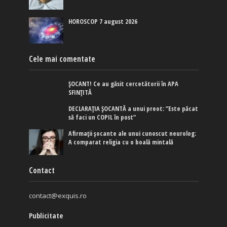
HOROSCOP 7 august 2026
Cele mai comentate
ȘOCANT! Ce au găsit cercetătorii în APA
SFINȚITĂ
DECLARAȚIA ȘOCANTĂ a unui preot: ”Este păcat
să faci un COPIL în post”
Afirmaţii şocante ale unui cunoscut neurolog:
A comparat religia cu o boală mintală
Contact
contact@exquis.ro
Publicitate