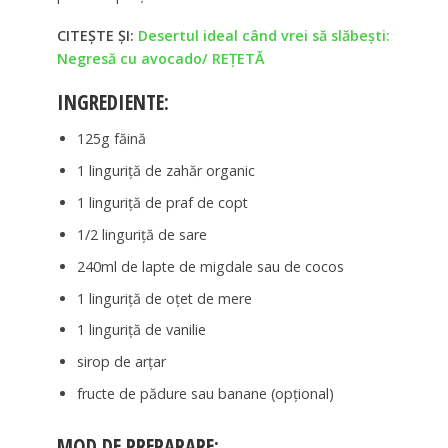
CITEȘTE ȘI:
Desertul ideal când vrei să slăbeşti:
Negresă cu avocado/ REŢETĂ
INGREDIENTE:
125g făină
1 linguriţă de zahăr organic
1 linguriţă de praf de copt
1/2 linguriţă de sare
240ml de lapte de migdale sau de cocos
1 linguriţă de oţet de mere
1 linguriţă de vanilie
sirop de arţar
fructe de pădure sau banane (opţional)
MOD DE PREPARARE: