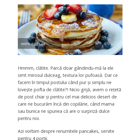
www.eggs.ca
Hmmm, clătite. Parcă doar gândindu-mă la ele
simt mirosul dulceag, textura lor pufoasă. Dar ce
facem în timpul postului când pur şi simplu ne
loveşte pofta de clătite?! Nicio grijă, avem o reţetă
de post chiar şi pentru cel mai delicios desert de
care ne bucurăm încă din copilărie, când mama
sau bunica ne spunea că are o surpriză dulce
pentru noi.
Azi vorbim despre renumitele pancakes, servite
pentru 4 porţii.