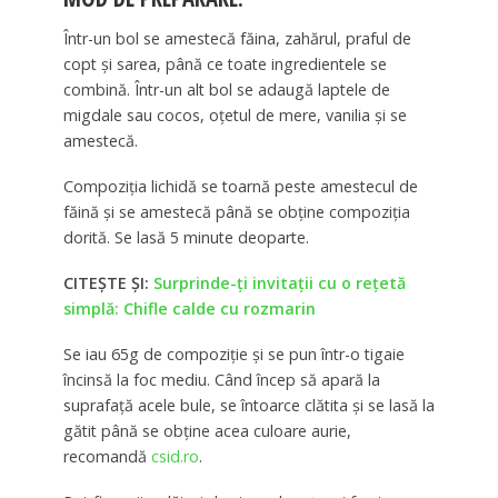
Într-un bol se amestecă făina, zahărul, praful de
copt şi sarea, până ce toate ingredientele se
combină. Într-un alt bol se adaugă laptele de
migdale sau cocos, oţetul de mere, vanilia şi se
amestecă.
Compoziţia lichidă se toarnă peste amestecul de
făină şi se amestecă până se obţine compoziţia
dorită. Se lasă 5 minute deoparte.
CITEȘTE ȘI:
Surprinde-ţi invitaţii cu o reţetă
simplă: Chifle calde cu rozmarin
Se iau 65g de compoziţie şi se pun într-o tigaie
încinsă la foc mediu. Când încep să apară la
suprafaţă acele bule, se întoarce clătita şi se lasă la
gătit până se obţine acea culoare aurie,
recomandă
csid.ro
.