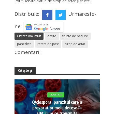
Pot fi servite alături de sirop de arţar şi fructe.
Distribuie:
Urmareste-
ne:
Citeste mai mult
clătite
fructe de pădure
pancakes
reteta de post
sirop de artar
Comentarii:
Citește și
SANATATE
Cyclospora, parazitul care a
provocat primele decese în
SUA: Cum se transmite