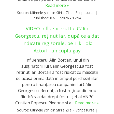
Read more »
Source:
Ultimele știri din Știrile Zilei - Stiripesurse
|
Published:
07/08/2026 - 12:54
VIDEO Influencerul lui Călin
Georgescu, reținut iar, după ce a dat
indicații regizorale, pe Tik Tok:
Actorii, un cuplu gay
Influencerul Alin Borcan, unul din
susținătorii lui Călin Georgescu,a fost
reținut iar. Borcan a fost ridicat cu mascații
de acasă prima dată în timpul perchezițiilor
pentru finanțarea campaniei lui Călin
Georgescu. Recent, a fost reținut din nou
fiindcă s-a dat drept fostul șef al ANPC
Cristian Popescu Piedone și a…
Read more »
Source:
Ultimele știri din Știrile Zilei - Stiripesurse
|