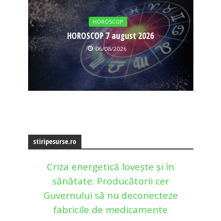
HOROSCOP
HOROSCOP 7 august 2026
06/08/2026
stiripesurse.ro
Criza energetică lovește și în
sănătate: Producătorii cer
Guvernului să nu deconecteze
fabricile de medicamente