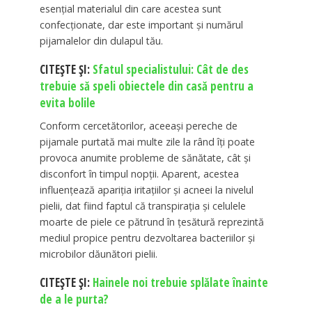
esențial materialul din care acestea sunt
confecționate, dar este important și numărul
pijamalelor din dulapul tău.
CITEȘTE ȘI:
Sfatul specialistului: Cât de des
trebuie să speli obiectele din casă pentru a
evita bolile
Conform cercetătorilor, aceeași pereche de
pijamale purtată mai multe zile la rând îți poate
provoca anumite probleme de sănătate, cât și
disconfort în timpul nopții. Aparent, acestea
influențează apariția iritațiilor și acneei la nivelul
pielii, dat fiind faptul că transpirația și celulele
moarte de piele ce pătrund în țesătură reprezintă
mediul propice pentru dezvoltarea bacteriilor și
microbilor dăunători pielii.
CITEȘTE ȘI:
Hainele noi trebuie splălate înainte
de a le purta?