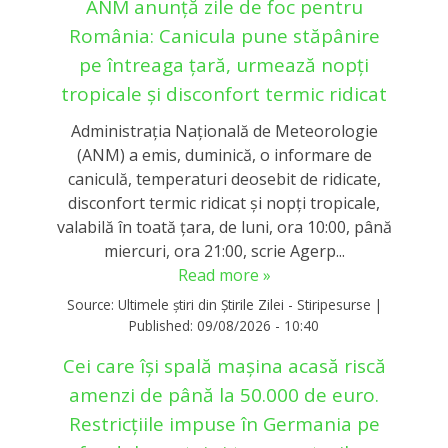
ANM anunță zile de foc pentru
România: Canicula pune stăpânire
pe întreaga țară, urmează nopți
tropicale și disconfort termic ridicat
Administraţia Naţională de Meteorologie
(ANM) a emis, duminică, o informare de
caniculă, temperaturi deosebit de ridicate,
disconfort termic ridicat şi nopţi tropicale,
valabilă în toată ţara, de luni, ora 10:00, până
miercuri, ora 21:00, scrie Agerp...
Read more »
Source:
Ultimele știri din Știrile Zilei - Stiripesurse
|
Published:
09/08/2026 - 10:40
Cei care își spală mașina acasă riscă
amenzi de până la 50.000 de euro.
Restricțiile impuse în Germania pe