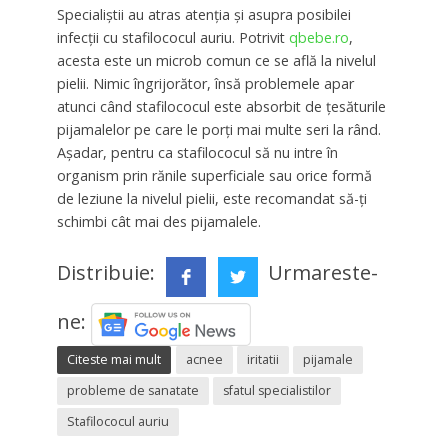
Specialiștii au atras atenția și asupra posibilei
infecții cu stafilococul auriu. Potrivit
qbebe.ro
,
acesta este un microb comun ce se află la nivelul
pielii. Nimic îngrijorător, însă problemele apar
atunci când stafilococul este absorbit de țesăturile
pijamalelor pe care le porți mai multe seri la rând.
Așadar, pentru ca stafilococul să nu intre în
organism prin rănile superficiale sau orice formă
de leziune la nivelul pielii, este recomandat să-ți
schimbi cât mai des pijamalele.
Distribuie:
Urmareste-
ne:
Citeste mai mult
acnee
iritatii
pijamale
probleme de sanatate
sfatul specialistilor
Stafilococul auriu