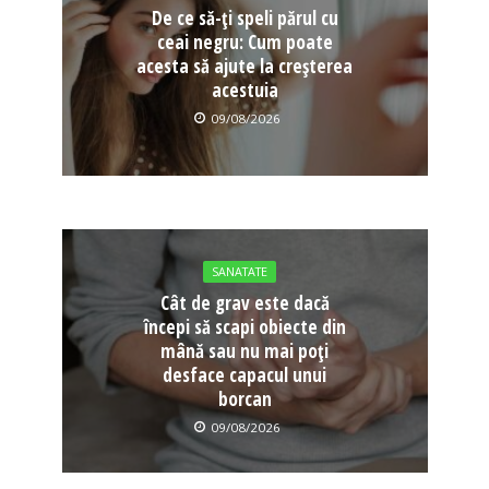
De ce să-ți speli părul cu
ceai negru: Cum poate
acesta să ajute la creșterea
acestuia
09/08/2026
SANATATE
Cât de grav este dacă
începi să scapi obiecte din
mână sau nu mai poți
desface capacul unui
borcan
09/08/2026