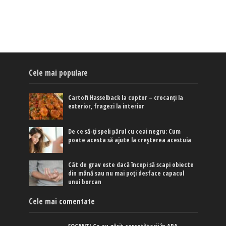
Cele mai populare
Cartofi Hasselback la cuptor – crocanți la
exterior, fragezi la interior
De ce să-ți speli părul cu ceai negru: Cum
poate acesta să ajute la creșterea acestuia
Cât de grav este dacă începi să scapi obiecte
din mână sau nu mai poți desface capacul
unui borcan
Cele mai comentate