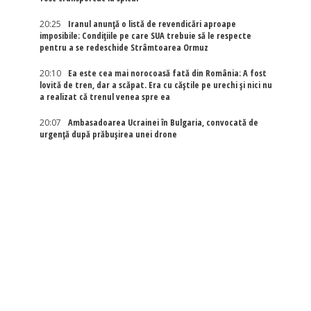
20:25
Iranul anunță o listă de revendicări aproape
imposibile: Condițiile pe care SUA trebuie să le respecte
pentru a se redeschide Strâmtoarea Ormuz
20:10
Ea este cea mai norocoasă fată din România: A fost
lovită de tren, dar a scăpat. Era cu căștile pe urechi și nici nu
a realizat că trenul venea spre ea
20:07
Ambasadoarea Ucrainei în Bulgaria, convocată de
urgență după prăbușirea unei drone