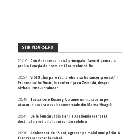
STIRIPESURSE.RO
21:10
Crin Antonescu indică principalul favorit pentru a
prelua funcția de premier: El ar trebui să fie
20:57
VIDEO „Îmi pare rău, trebuie să fiu sincer și onest” -
Pronosticul lui Vucic, în conferința cu Zelenski, despre
războiul ruso-ucrainean
20:49
Turcia cere Rusiei și Ucrainei un moratoriu pe
atacurile asupra navelor comerciale din Marea Neagră
20:41
De la buncărul din Fieni la Academia Franceză:
destinul incredibil al unui român celebru
20:30
Adolescent de 15 ani, agresat pe malul unui pârău. A
fost transportat la spital