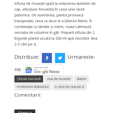
Infuzia de mușețel ajută la reducerea durerilor de
cap, afecțiune frecventă în cazul unei răceli
puternice. De asemenea, planta provoacă
transpirație, ceea ce duce la scăderea febrei. În
combinație cu lămâie și miere, ceaiul calmează
senzația de usturime în gât. Prepară infuzia din 2
linguriţe plantă uscată la 200 ml apă clocotită. Bea
2-3 căni pe zi.
Distribuie:
Urmareste-
ne:
Citeste mai mult
ceai de musetel
diabet
incetinirea diabetului
o cana de ceai pe zi
Comentarii:
Citește și