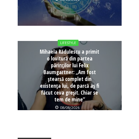
LIFESTYLE
Mihaela Rădulescu a primit
o lovitură din partea
părinților lui Felix
Baumgartner: „Am fost
ștearsă complet din
existența lui, de parcă aș fi
făcut ceva greșit. Chiar se
tem de mine”
08/08/2026