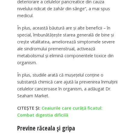
deteriorare a celulelor pancreatice din cauza
nivelului ridicat de zahăr din sânge”, a mai spus
medicul.
În plus, această băutură are și alte beneficii – în
special, îmbunătățește starea generală de bine și
crește vitalitatea, ameliorează simptomele severe
ale sindromului premenstrual, activează
metabolismul și elimină componentele toxice din
organism.
În plus, studiile arată că mușețelul conține o
substanță chimică care ajută la prevenirea înmulțirii
celulelor canceroase în organism, a adăugat Dr.
Seaham Market.
CITEȘTE ȘI:
Ceaiurile care curăță ficatul:
Combat digestia dificilă
Previne răceala și gripa