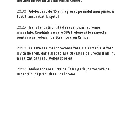
destinul incredibil al unui român celebru
20:30
Adolescent de 15 ani, agresat pe malul unui pârău. A
fost transportat la spital
20:25
Iranul anunță o listă de revendicări aproape
imposibile: Condițiile pe care SUA trebuie să le respecte
pentru a se redeschide Strâmtoarea Ormuz
20:10
Ea este cea mai norocoasă fată din România: A fost
lovită de tren, dar a scăpat. Era cu căștile pe urechi și nici nu
a realizat că trenul venea spre ea
20:07
Ambasadoarea Ucrainei în Bulgaria, convocată de
urgență după prăbușirea unei drone