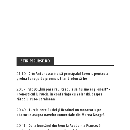
STIRIPESURSE.RO
21:10
Crin Antonescu indică principalul favorit pentru a
prelua funcția de premier: El ar trebui să fie
20:57
VIDEO „Îmi pare rău, trebuie să fiu sincer și onest” -
Pronosticul lui Vucic, în conferința cu Zelenski, despre
războiul ruso-ucrainean
20:49
Turcia cere Rusiei și Ucrainei un moratoriu pe
atacurile asupra navelor comerciale din Marea Neagră
20:41
De la buncărul din Fieni la Academia Franceză: