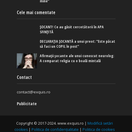
mine”
Cele mai comentate
ȘOCANT! Ce au găsit cercetătorii în APA
SFINȚITĂ
DECLARAȚIA ȘOCANTĂ a unui preot: ”Este păcat
să faci un COPIL în post”
Afirmaţii şocante ale unui cunoscut neurolog:
A comparat religia cu o boală mintală
Contact
contact@exquis.ro
Publicitate
Copyright © 2017-2024. www.exquis.ro |
Modifică setări
cookies
|
Politica de confidențialitate
|
Politica de cookies