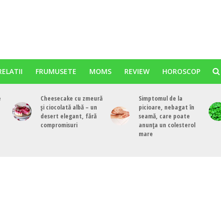
RELATII
FRUMUSETE
MOMS
REVIEW
HOROSCOP
e
Cheesecake cu zmeură
Simptomul de la
și ciocolată albă – un
picioare, nebagat în
desert elegant, fără
seamă, care poate
compromisuri
anunța un colesterol
mare