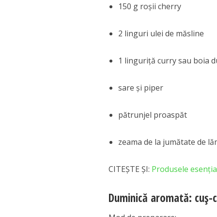
150 g roșii cherry
2 linguri ulei de măsline
1 linguriță curry sau boia d
sare și piper
pătrunjel proaspăt
zeama de la jumătate de lă
CITEȘTE ȘI:
Produsele esențial
Duminică aromată: cuș-c