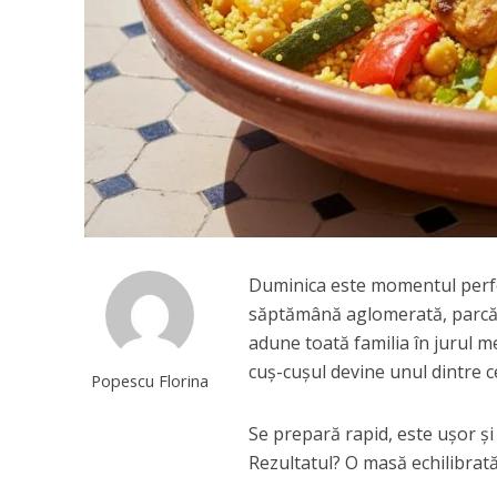
Duminica este momentul perfe
săptămână aglomerată, parcă si
adune toată familia în jurul me
cuș-cușul devine unul dintre ce
Popescu Florina
Se prepară rapid, este ușor ș
Rezultatul? O masă echilibrată