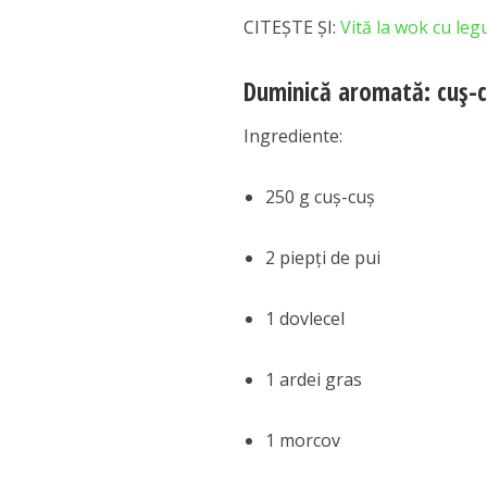
CITEȘTE ȘI:
Vită la wok cu leg
Duminică aromată: cuș-c
Ingrediente:
250 g cuș-cuș
2 piepți de pui
1 dovlecel
1 ardei gras
1 morcov