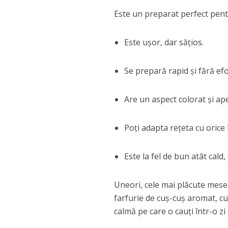
Este un preparat perfect pent
Este ușor, dar sățios.
Se prepară rapid și fără ef
Are un aspect colorat și ape
Poți adapta rețeta cu orice 
Este la fel de bun atât cald, 
Uneori, cele mai plăcute mese 
farfurie de cuș-cuș aromat, c
calmă pe care o cauți într-o zi