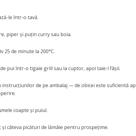
ză-le într-o tavă.
e, piper și puțin curry sau boia.
v 25 de minute la 200°C.
e pui într-o tigaie grill sau la cuptor, apoi taie-l fâșii.
instrucțiunilor de pe ambalaj — de obicei este suficientă a
operire.
mele coapte și puiul.
și câteva picături de lămâie pentru prospețime.