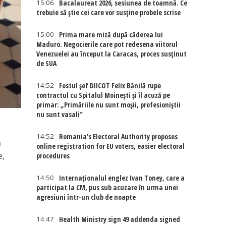
15:06
Bacalaureat 2026, sesiunea de toamnă. Ce
trebuie să știe cei care vor susține probele scrise
15:00
Prima mare miză după căderea lui
Maduro. Negocierile care pot redesena viitorul
Venezuelei au început la Caracas, proces susținut
de SUA
14:52
Fostul șef DIICOT Felix Bănilă rupe
contractul cu Spitalul Moinești și îl acuză pe
primar: „Primăriile nu sunt moșii, profesioniștii
nu sunt vasali”
14:52
Romania's Electoral Authority proposes
ă
online registration for EU voters, easier electoral
e,
procedures
14:50
Internaţionalul englez Ivan Toney, care a
participat la CM, pus sub acuzare în urma unei
agresiuni într-un club de noapte
14:47
Health Ministry sign 49 addenda signed