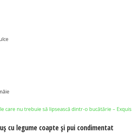
ulce
mâie
e care nu trebuie să lipsească dintr-o bucătărie – Exquis
uș cu legume coapte și pui condimentat