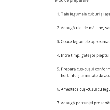
Mod de preparare:
Taie legumele cuburi și așa
Adaugă ulei de măsline, sar
Coace legumele aproximati
Între timp, gătește pieptul d
Prepară cuș-cușul conform 
fierbinte și 5 minute de ac
Amestecă cuș-cușul cu legu
Adaugă pătrunjel proaspăt 