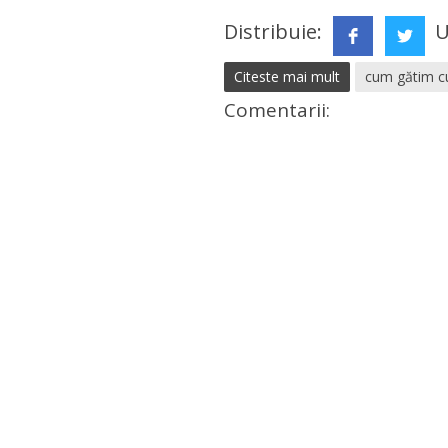
Distribuie:
U
Citeste mai mult
cum gătim c
Comentarii: