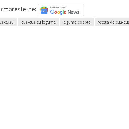
rmareste-ne:
uș-cușul
cuș-cuș cu legume
legume coapte
rețeta de cuș-cu