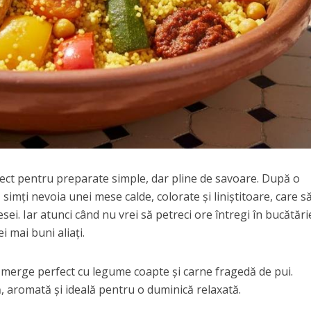
ct pentru preparate simple, dar pline de savoare. După o
mți nevoia unei mese calde, colorate și liniștitoare, care s
sei. Iar atunci când nu vrei să petreci ore întregi în bucătări
i mai buni aliați.
i merge perfect cu legume coapte și carne fragedă de pui.
, aromată și ideală pentru o duminică relaxată.