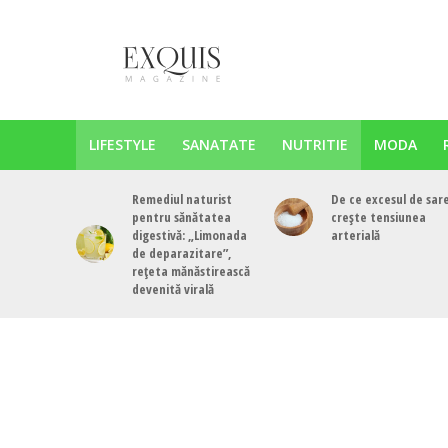
LIFESTYLE
SANATATE
NUTRITIE
MODA
Remediul naturist
De ce excesul de sar
pentru sănătatea
crește tensiunea
digestivă: „Limonada
arterială
de deparazitare”,
rețeta mănăstirească
devenită virală