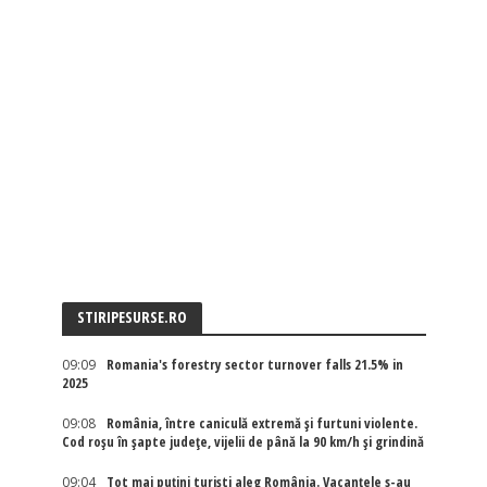
STIRIPESURSE.RO
09:09
Romania's forestry sector turnover falls 21.5% in
2025
09:08
România, între caniculă extremă și furtuni violente.
Cod roșu în șapte județe, vijelii de până la 90 km/h și grindină
09:04
Tot mai puțini turiști aleg România. Vacanțele s-au