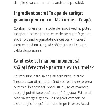
dungile și va crea un efect antistatic pe sticlă.
Ingredient secret în apa de curățat
geamuri pentru a nu lăsa urme – Ceapă
Conform unei alte metode de modă veche, puteți
îndepărta petele persistente de pe suprafețele de
sticlă folosind o jumătate de ceapă. Principalul
lucru este să nu uitați să spălați geamul cu apă
caldă după aceea.
Când este cel mai bun moment să
spălați ferestrele pentru a evita urmele?
Cel mai bine este să spălați ferestrele în zilele
înnorate sau dimineața, când soarele nu este prea
puternic. În acest fel, produsul nu se va evapora
rapid și puteți face curățarea fără grabă. Este mai
bine să ștergeți geamul cu mișcări verticale pe
exterior și cu mișcări orizontale pe interior. Acest