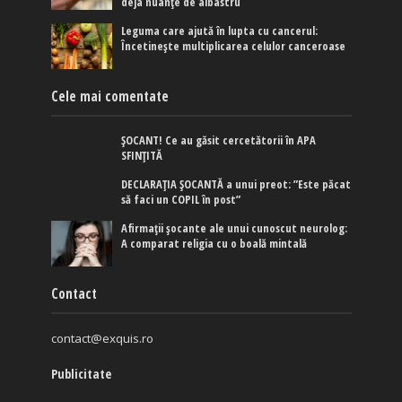
deja nuanțe de albastru
Leguma care ajută în lupta cu cancerul:
Încetinește multiplicarea celulor canceroase
Cele mai comentate
ȘOCANT! Ce au găsit cercetătorii în APA
SFINȚITĂ
DECLARAȚIA ȘOCANTĂ a unui preot: ”Este păcat
să faci un COPIL în post”
Afirmaţii şocante ale unui cunoscut neurolog:
A comparat religia cu o boală mintală
Contact
contact@exquis.ro
Publicitate