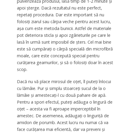
pulverizează produsul, lasă timp de 1-2 minute și
apoi șterge. Dacă rezultatul nu este perfect,
repetați procedura. Dar este important să nu
folosiți ziarul sau cârpa veche pentru acest lucru,
așa cum este metoda bunicii. Astfel de materiale
pot deteriora sticla și apoi zgârieturile pe care le
lasă în urmă sunt imposibil de șters. Cel mai bine
este să cumpărați o cârpă specială din microfibră
moale, care este concepută special pentru
curățarea geamurilor, și să o folosiți doar în acest
scop.
Dacă nu vă place mirosul de oțet, îl puteți înlocui
cu lămâie. Pur și simplu stoarceți sucul de la o
lămâie și amestecați-l cu două pahare de apă.
Pentru a spori efectul, puteți adăuga o lingură de
oțet – acesta va fi aproape imperceptibil în
amestec. De asemenea, adăugați o linguriță de
amidon de porumb. Acest lucru nu numai că va
face curățarea mai eficientă, dar va preveni și