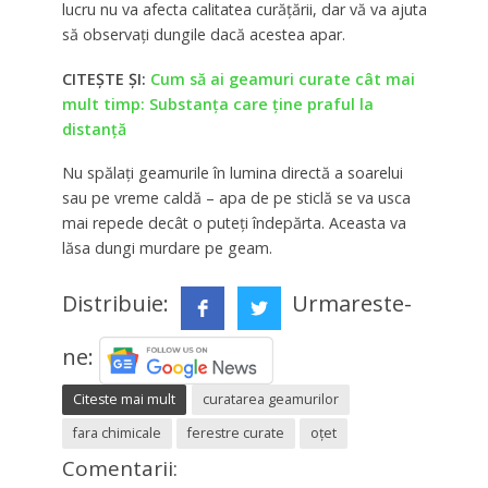
lucru nu va afecta calitatea curățării, dar vă va ajuta
să observați dungile dacă acestea apar.
CITEȘTE ȘI:
Cum să ai geamuri curate cât mai
mult timp: Substanța care ține praful la
distanță
Nu spălați geamurile în lumina directă a soarelui
sau pe vreme caldă – apa de pe sticlă se va usca
mai repede decât o puteți îndepărta. Aceasta va
lăsa dungi murdare pe geam.
Distribuie:
Urmareste-
ne:
Citeste mai mult
curatarea geamurilor
fara chimicale
ferestre curate
oţet
Comentarii: