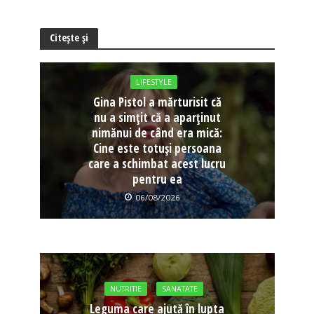
Citește și
LIFESTYLE
Gina Pistol a mărturisit că
nu a simțit că a aparținut
nimănui de când era mică:
Cine este totuși persoana
care a schimbat acest lucru
pentru ea
06/08/2026
NUTRITIE
SANATATE
Leguma care ajută în lupta