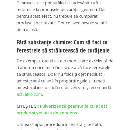
Geamurile tale pot străluci cu adevărat ca în
reclamele la produsele de curățat geamuri. Dar
pentru acest efect, nu trebuie să cumpărați
produse specializate. Tot ce aveți nevoie se află
deja acasă.
Fără substanțe chimice: Cum să faci ca
ferestrele să strălucească de curățenie
De exemplu, oțetul este o modalitate excelentă de
a aborda orice murdărie și de a vă face ferestrele
să strălucească. Doar nu folosiți oțet nediluat –
amestecați-l cu apă în proporții egale și turnați
amestecul într-o sticlă cu pulverizator, recomandă
actualno.com
.
CITEȘTE ȘI:
Pulverizează geamurile cu acest
produs și vei uita de condens
Urmează apoi procedura încercată și testată: