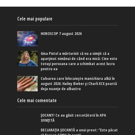
Cele mai populare
HOROSCOP 7 august 2026
Gina Pistol a mărturisit că nu a simțit că a
aparținut nimănui de când era mică: Cine este
totuși persoana care a schimbat acest lucru
pentru ea
Culoarea care înlocuiește manichiura albă în
august 2026: Hailey Bieber și Charli XCX poartă
deja nuanțe de albastru
Cele mai comentate
ȘOCANT! Ce au găsit cercetătorii în APA
SFINȚITĂ
DECLARAȚIA ȘOCANTĂ a unui preot: ”Este păcat