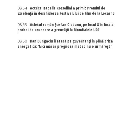
08:54
Actriţa Isabella Rossellini a primit Premiul de
Excelenţă în deschiderea Festivalului de Film de la Locarno
08:53
Atletul român Ștefan Ciobanu, pe locul 8 în finala
probei de aruncare a greutății la Mondialele U20
08:50
Dan Dungaciu îi atacă pe guvernanți în plină criza
energetică: 'Nici măcar prognoza meteo nu o urmărești'