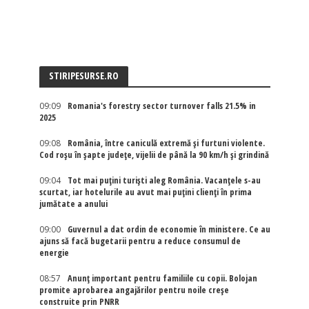
STIRIPESURSE.RO
09:09
Romania's forestry sector turnover falls 21.5% in
2025
09:08
România, între caniculă extremă și furtuni violente.
Cod roșu în șapte județe, vijelii de până la 90 km/h și grindină
09:04
Tot mai puțini turiști aleg România. Vacanțele s-au
scurtat, iar hotelurile au avut mai puțini clienți în prima
jumătate a anului
09:00
Guvernul a dat ordin de economie în ministere. Ce au
ajuns să facă bugetarii pentru a reduce consumul de
energie
08:57
Anunț important pentru familiile cu copii. Bolojan
promite aprobarea angajărilor pentru noile creșe
construite prin PNRR