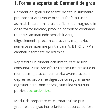
1. Formula expertului: Germenii de grau
Germenii de grau sunt foarte bogati in substante
pretioase si vitalizante: produsi fosfatati usor
asimilabili, saruri minerale de fier si de magneziu in
doze foarte ridicate, proteine complete continand
toti acizii aminati indispensabili vietii,
oligoelemente precum cupru, zinc, magneziu,
numeroase vitamine printre care A, B1, C, E, PP si
cantitati insemnate de vitamina C.
Reprezinta un aliment echilibrant, care ar trebui
consumat zilnic. Are efecte terapeutice crescute in
reumatism, guta, cancer, artrita avansata, stari
depresive, probleme digestive cu regularizarea
digestiei, este tonic nervos, stimuleaza nutritia,
potrivit
doctorulzilei.ro
.
Modul de preparare este urmatorul: se pun
grauntele de grau intr-o farfurie, dupa ce au fost