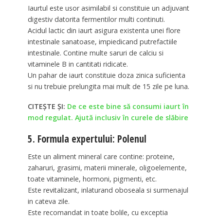
Iaurtul este usor asimilabil si constituie un adjuvant
digestiv datorita fermentilor multi continuti.
Acidul lactic din iaurt asigura existenta unei flore
intestinale sanatoase, impiedicand putrefactiile
intestinale. Contine multe saruri de calciu si
vitaminele B in cantitati ridicate.
Un pahar de iaurt constituie doza zinica suficienta
si nu trebuie prelungita mai mult de 15 zile pe luna.
CITEȘTE ȘI:
De ce este bine să consumi iaurt în
mod regulat. Ajută inclusiv în curele de slăbire
5. Formula expertului: Polenul
Este un aliment mineral care contine: proteine,
zaharuri, grasimi, materii minerale, oligoelemente,
toate vitaminele, hormoni, pigmenti, etc.
Este revitalizant, inlaturand oboseala si surmenajul
in cateva zile.
Este recomandat in toate bolile, cu exceptia