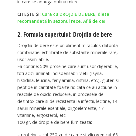
in care se adauga putina miere.
CITEȘTE ȘI:
Cura cu DROJDIE DE BERE, dieta
recomandată în sezonul rece. Află de ce!
2. Formula expertului: Drojdia de bere
Drojdia de bere este un aliment miraculos datorita
combinatiei echilibrate de substante minerale rare,
usor asimilabile.
Ea contine: 50% proteine care sunt usor digerabile,
toti acizii aminati indispensabili vietii (lisyna,
histidina, leucina, fenylamina, cistina, etc.), gluten si
peptide in cantitate foarte ridicata ce au actiune in
reactiile de oxido-reducere, in procesele de
dezintoxicare si de rezistenta la infectii, lecitine, 14
saruri minerale esentiale, oligoelemente, 17
vitamine, ergosterol, etc.
100 gr. de drojdie de bere furnizeaza:
– proteine – cat 250 gr. de carne si glicogen cat 65