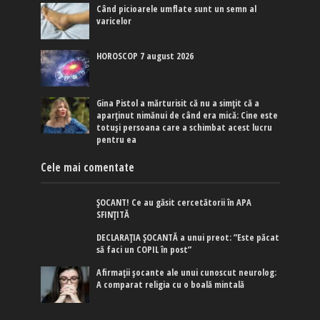
Când picioarele umflate sunt un semn al
varicelor
HOROSCOP 7 august 2026
Gina Pistol a mărturisit că nu a simțit că a
aparținut nimănui de când era mică: Cine este
totuși persoana care a schimbat acest lucru
pentru ea
Cele mai comentate
ȘOCANT! Ce au găsit cercetătorii în APA
SFINȚITĂ
DECLARAȚIA ȘOCANTĂ a unui preot: ”Este păcat
să faci un COPIL în post”
Afirmaţii şocante ale unui cunoscut neurolog:
A comparat religia cu o boală mintală