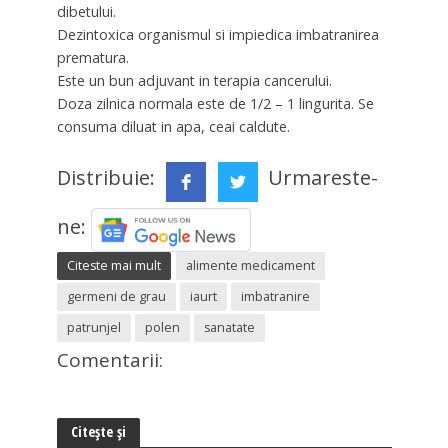
dibetului.
Dezintoxica organismul si impiedica imbatranirea
prematura.
Este un bun adjuvant in terapia cancerului.
Doza zilnica normala este de 1/2 – 1 lingurita. Se
consuma diluat in apa, ceai caldute.
Distribuie:
Urmareste-
ne:
Citeste mai mult
alimente medicament
germeni de grau
iaurt
imbatranire
patrunjel
polen
sanatate
Comentarii:
Citește și