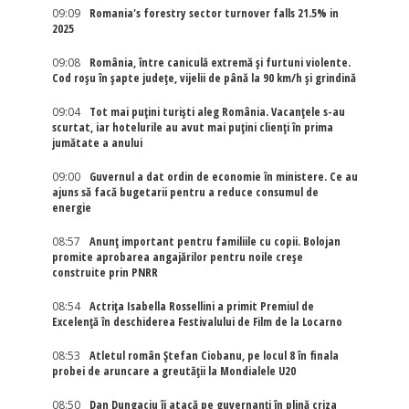
09:09
Romania's forestry sector turnover falls 21.5% in
2025
09:08
România, între caniculă extremă și furtuni violente.
Cod roșu în șapte județe, vijelii de până la 90 km/h și grindină
09:04
Tot mai puțini turiști aleg România. Vacanțele s-au
scurtat, iar hotelurile au avut mai puțini clienți în prima
jumătate a anului
09:00
Guvernul a dat ordin de economie în ministere. Ce au
ajuns să facă bugetarii pentru a reduce consumul de
energie
08:57
Anunț important pentru familiile cu copii. Bolojan
promite aprobarea angajărilor pentru noile creșe
construite prin PNRR
08:54
Actriţa Isabella Rossellini a primit Premiul de
Excelenţă în deschiderea Festivalului de Film de la Locarno
08:53
Atletul român Ștefan Ciobanu, pe locul 8 în finala
probei de aruncare a greutății la Mondialele U20
08:50
Dan Dungaciu îi atacă pe guvernanți în plină criza