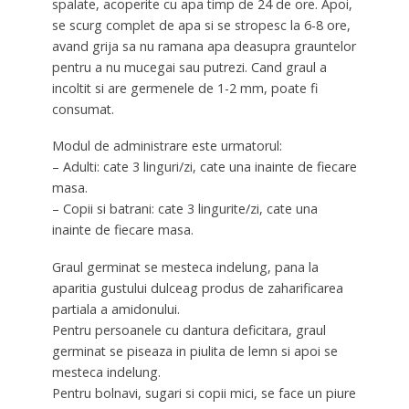
spalate, acoperite cu apa timp de 24 de ore. Apoi,
se scurg complet de apa si se stropesc la 6-8 ore,
avand grija sa nu ramana apa deasupra grauntelor
pentru a nu mucegai sau putrezi. Cand graul a
incoltit si are germenele de 1-2 mm, poate fi
consumat.
Modul de administrare este urmatorul:
– Adulti: cate 3 linguri/zi, cate una inainte de fiecare
masa.
– Copii si batrani: cate 3 lingurite/zi, cate una
inainte de fiecare masa.
Graul germinat se mesteca indelung, pana la
aparitia gustului dulceag produs de zaharificarea
partiala a amidonului.
Pentru persoanele cu dantura deficitara, graul
germinat se piseaza in piulita de lemn si apoi se
mesteca indelung.
Pentru bolnavi, sugari si copii mici, se face un piure