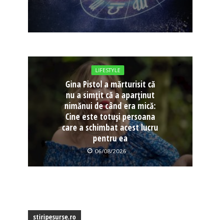
LIFESTYLE
Gina Pistol a mărturisit că
nu a simțit că a aparținut
nimănui de când era mică:
Cine este totuși persoana
care a schimbat acest lucru
pentru ea
06/08/2026
stiripesurse.ro