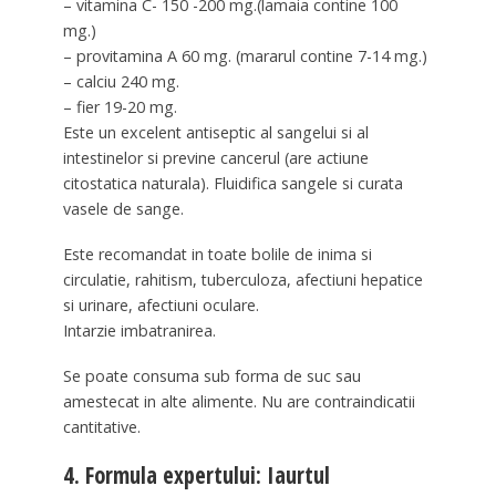
– vitamina C- 150 -200 mg.(lamaia contine 100
mg.)
– provitamina A 60 mg. (mararul contine 7-14 mg.)
– calciu 240 mg.
– fier 19-20 mg.
Este un excelent antiseptic al sangelui si al
intestinelor si previne cancerul (are actiune
citostatica naturala). Fluidifica sangele si curata
vasele de sange.
Este recomandat in toate bolile de inima si
circulatie, rahitism, tuberculoza, afectiuni hepatice
si urinare, afectiuni oculare.
Intarzie imbatranirea.
Se poate consuma sub forma de suc sau
amestecat in alte alimente. Nu are contraindicatii
cantitative.
4. Formula expertului: Iaurtul