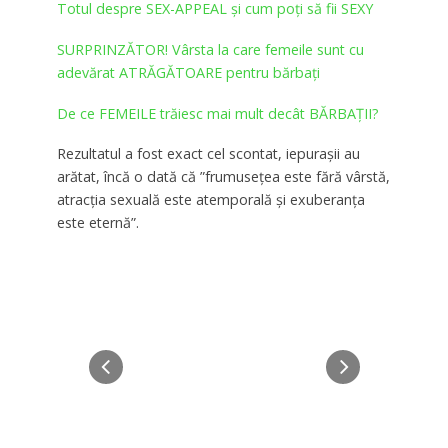
Totul despre SEX-APPEAL și cum poți să fii SEXY
SURPRINZĂTOR! Vârsta la care femeile sunt cu
adevărat ATRĂGĂTOARE pentru bărbaţi
De ce FEMEILE trăiesc mai mult decât BĂRBAȚII?
Rezultatul a fost exact cel scontat, iepuraşii au
arătat, încă o dată că ”frumuseţea este fără vârstă,
atracţia sexuală este atemporală şi exuberanţa
este eternă”.