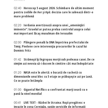
02:40
Horoscop 5 august 2026. Schimbare de ultim moment
pentru zodiile de Aer și Apă: decizia care le salvează dintr-o
mare problemă
02:20
Iordania avertizează asupra unei „amenințări
iminente”: Israelul ar putea prelua controlul asupra celui
mai important lăcaș musulman din Ierusalim
02:00
Plângere penală la DNA împotriva prefectului de
Timiș: Piedone cere intervenția procurorilor în cazul lui
Dominic Fritz
01:42
Strămoșii își îngropau morții sub podeaua casei. De ce
simțim azi nevoia să-i ducem în cimitire cât mai îndepărtate
01:20
NASA este în alertă: o bucată de rachetă cu
dimensiunile unui bloc cu 5 etaje se prăbușește azi pe Lună.
Ce se poate întâmpla
01:00
Gigantul Netflix s-a confruntat marţi seară cu o
pană la nivel mondial
00:41
LIVE TEXT - Război în Ucraina: Rușii pregătesc o
invazie în zona Cernigău, susțin serviciile de informații