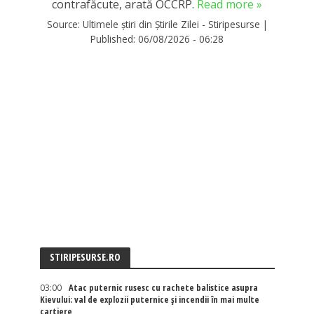
contrafăcute, arată OCCRP.
Read more »
Source:
Ultimele știri din Știrile Zilei - Stiripesurse
|
Published:
06/08/2026 - 06:28
STIRIPESURSE.RO
03:00
Atac puternic rusesc cu rachete balistice asupra
Kievului: val de explozii puternice și incendii în mai multe
cartiere