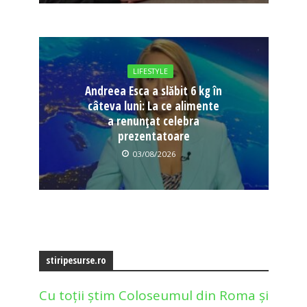
LIFESTYLE
Andreea Esca a slăbit 6 kg în
câteva luni: La ce alimente
a renunțat celebra
prezentatoare
03/08/2026
stiripesurse.ro
Cu toții știm Coloseumul din Roma și