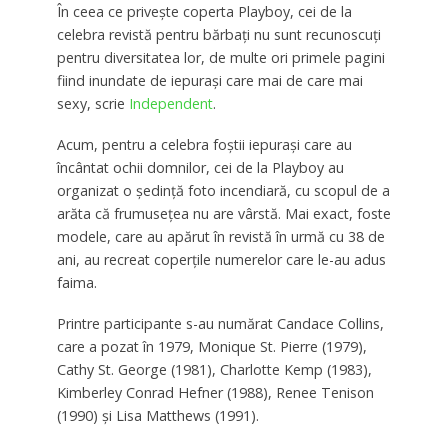
În ceea ce priveşte coperta Playboy, cei de la
celebra revistă pentru bărbaţi nu sunt recunoscuţi
pentru diversitatea lor, de multe ori primele pagini
fiind inundate de iepuraşi care mai de care mai
sexy, scrie
Independent
.
Acum, pentru a celebra foştii iepuraşi care au
încântat ochii domnilor, cei de la Playboy au
organizat o şedinţă foto incendiară, cu scopul de a
arăta că frumuseţea nu are vârstă. Mai exact, foste
modele, care au apărut în revistă în urmă cu 38 de
ani, au recreat coperţile numerelor care le-au adus
faima.
Printre participante s-au numărat Candace Collins,
care a pozat în 1979, Monique St. Pierre (1979),
Cathy St. George (1981), Charlotte Kemp (1983),
Kimberley Conrad Hefner (1988), Renee Tenison
(1990) şi Lisa Matthews (1991).