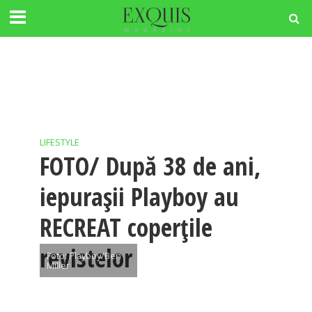
LIFESTYLE
FOTO/ După 38 de ani,
iepuraşii Playboy au
RECREAT coperţile
revistelor
Foto: Playboy/Ben
Miller