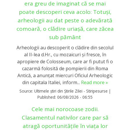
era greu de imaginat că se mai
poate descoperi ceva acolo: Totuși,
arheologii au dat peste o adevărată
comoară, o clădire uriașă, care zăcea
sub pământ
Arheologii au descoperit o clădire din secolul
al II-lea d.Hr., cu mozaicuri şi fresce, în
apropiere de Colosseum, care ar fi putut fi o
cazarmă folosită de pompierii din Roma
Antică, a anunţat miercuri Oficiul Arheologic
din capitala Italiei, inform...
Read more »
Source:
Ultimele știri din Știrile Zilei - Stiripesurse
|
Published:
06/08/2026 - 06:55
Cele mai norocoase zodii.
Clasamentul nativilor care par să
atragă oportunitățile în viața lor