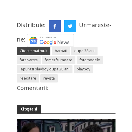
Distribuie:
Urmareste-
ne:
Citeste mai mult
barbati
dupa 38 ani
fara varsta
femei frumoase
fotomodele
iepurasi playboy dupa 38 ani
playboy
reeditare
revista
Comentarii:
Citește și