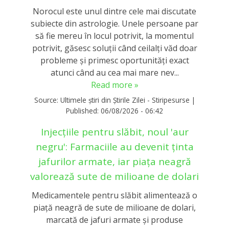
Norocul este unul dintre cele mai discutate
subiecte din astrologie. Unele persoane par
să fie mereu în locul potrivit, la momentul
potrivit, găsesc soluții când ceilalți văd doar
probleme și primesc oportunități exact
atunci când au cea mai mare nev...
Read more »
Source:
Ultimele știri din Știrile Zilei - Stiripesurse
|
Published:
06/08/2026 - 06:42
Injecțiile pentru slăbit, noul 'aur
negru': Farmaciile au devenit ținta
jafurilor armate, iar piața neagră
valorează sute de milioane de dolari
Medicamentele pentru slăbit alimentează o
piață neagră de sute de milioane de dolari,
marcată de jafuri armate și produse