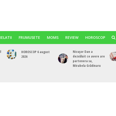
RELATII
FRUMUSETE
MOMS
REVIEW
HOROSCOP
l
Nicușor Dan a
HOROSCOP 6 august
dezvăluit ce avere are
2026
partenera sa,
e
Mirabela Grădinaru