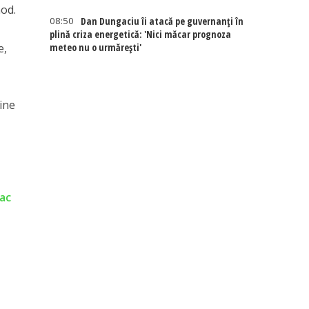
mod.
08:50
Dan Dungaciu îi atacă pe guvernanți în
plină criza energetică: 'Nici măcar prognoza
meteo nu o urmărești'
e,
ine
fac