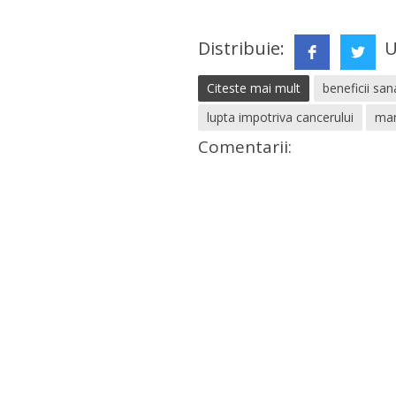
Distribuie:
U
Citeste mai mult
beneficii sa
lupta impotriva cancerului
man
Comentarii: