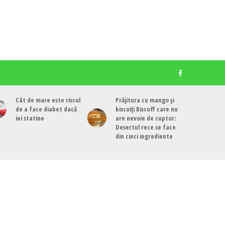
Cât de mare este riscul
Prăjitura cu mango și
de a face diabet dacă
biscuiți Biscoff care nu
iei statine
are nevoie de cuptor:
Desertul rece se face
din cinci ingrediente