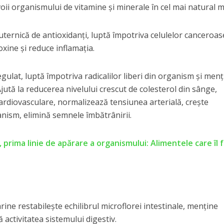
oii organismului de vitamine şi minerale în cel mai natural 
puternică de antioxidanţi, luptă împotriva celulelor canceroas
xine şi reduce inflamaţia.
ulat, luptă împotriva radicalilor liberi din organism şi menţ
ută la reducerea nivelului crescut de colesterol din sânge,
ardiovasculare, normalizează tensiunea arterială, creşte
anism, elimină semnele îmbătrânirii.
 prima linie de apărare a organismului: Alimentele care îl 
ne restabileşte echilibrul microflorei intestinale, menţine
ă activitatea sistemului digestiv.