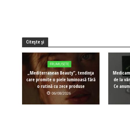
Citește și
FRUMUSETE
„Mediterranean Beauty”, tendința
Medicame
care promite o piele luminoasă fără
de la vâ
o rutină cu zece produse
Ce anume
06/08/2026