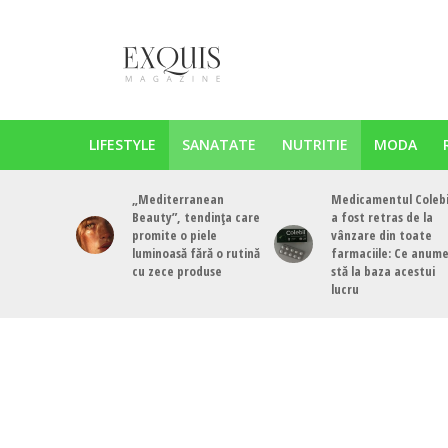
LIFESTYLE
SANATATE
NUTRITIE
MODA
„Mediterranean
Medicamentul Colebi
Beauty”, tendința care
a fost retras de la
promite o piele
vânzare din toate
luminoasă fără o rutină
farmaciile: Ce anum
cu zece produse
stă la baza acestui
lucru