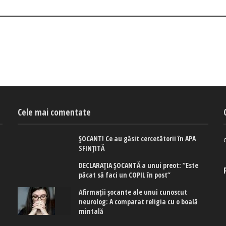
Cele mai comentate
ȘOCANT! Ce au găsit cercetătorii în APA
u
SFINȚITĂ
DECLARAȚIA ȘOCANTĂ a unui preot: ”Este
păcat să faci un COPIL în post”
Afirmaţii şocante ale unui cunoscut
neurolog: A comparat religia cu o boală
mintală