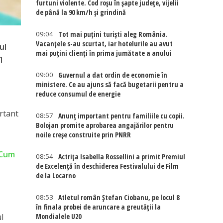
furtuni violente. Cod roșu în șapte județe, vijelii
de până la 90 km/h și grindină
09:04
Tot mai puțini turiști aleg România.
Vacanțele s-au scurtat, iar hotelurile au avut
ul
mai puțini clienți în prima jumătate a anului
l
09:00
Guvernul a dat ordin de economie în
ministere. Ce au ajuns să facă bugetarii pentru a
reduce consumul de energie
ortant
08:57
Anunț important pentru familiile cu copii.
Bolojan promite aprobarea angajărilor pentru
noile creșe construite prin PNRR
 Cum
08:54
Actriţa Isabella Rossellini a primit Premiul
de Excelenţă în deschiderea Festivalului de Film
de la Locarno
08:53
Atletul român Ștefan Ciobanu, pe locul 8
în finala probei de aruncare a greutății la
Mondialele U20
l