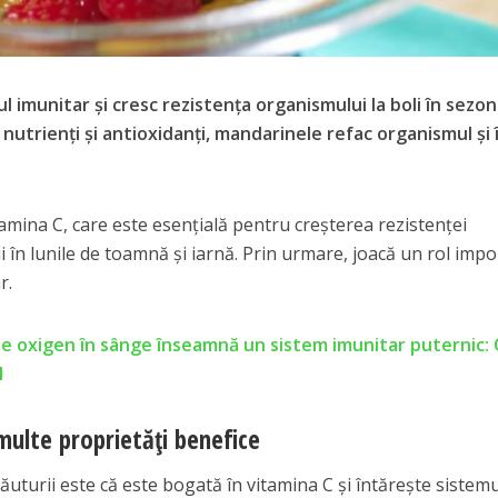
 imunitar şi cresc rezistenţa organismului la boli în sezon
nutrienţi şi antioxidanţi, mandarinele refac organismul şi î
itamina C, care este esenţială pentru creşterea rezistenţei
ii în lunile de toamnă şi iarnă. Prin urmare, joacă un rol imp
r.
de oxigen în sânge înseamnă un sistem imunitar puternic:
l
multe proprietăţi benefice
ăuturii este că este bogată în vitamina C şi întăreşte sistemu