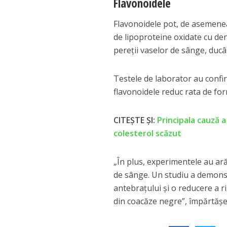
Flavonoidele
Flavonoidele pot, de asemenea
de lipoproteine oxidate cu dens
pereții vaselor de sânge, ducâ
Testele de laborator au confi
flavonoidele reduc rata de for
CITEȘTE ȘI:
Principala cauză 
colesterol scăzut
„În plus, experimentele au ară
de sânge. Un studiu a demonstr
antebrațului și o reducere a 
din coacăze negre”, împărtășe