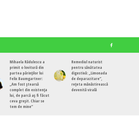
Mihaela Rădulescu a
Remediul naturist
primit o lovitură din
pentru sănătatea
partea părinților lui
digestivă: „Limonada
Felix Baumgartner:
de deparazitare”,
„Am fost ștearsă
rețeta mănăstirească
complet din existența
devenită virală
lui, de parcă aș fi făcut
ceva greșit. Chiar se
tem de mine”