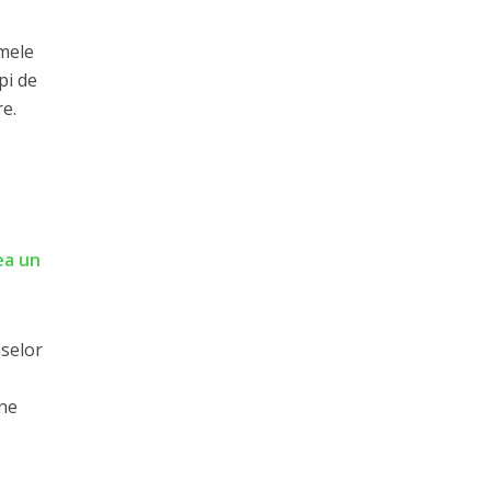
umele
pi de
re.
ea un
aselor
ine