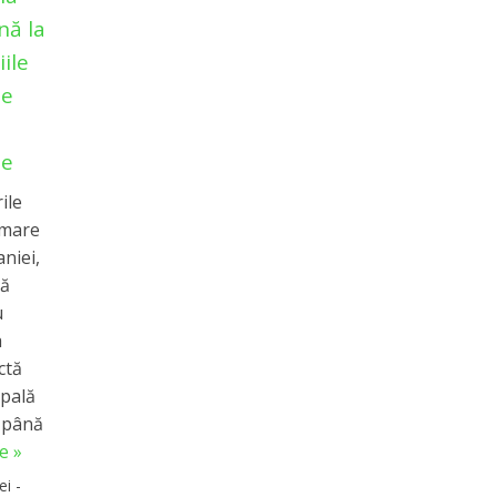
nă la
iile
pe
te
ile
 mare
niei,
să
u
a
ctă
spală
 până
e »
ei -