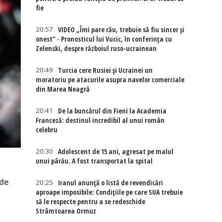
fie
20:57
VIDEO „Îmi pare rău, trebuie să fiu sincer și
onest” - Pronosticul lui Vucic, în conferința cu
Zelenski, despre războiul ruso-ucrainean
20:49
Turcia cere Rusiei și Ucrainei un
moratoriu pe atacurile asupra navelor comerciale
din Marea Neagră
20:41
De la buncărul din Fieni la Academia
Franceză: destinul incredibil al unui român
celebru
20:30
Adolescent de 15 ani, agresat pe malul
unui pârău. A fost transportat la spital
 de
20:25
Iranul anunță o listă de revendicări
aproape imposibile: Condițiile pe care SUA trebuie
să le respecte pentru a se redeschide
Strâmtoarea Ormuz