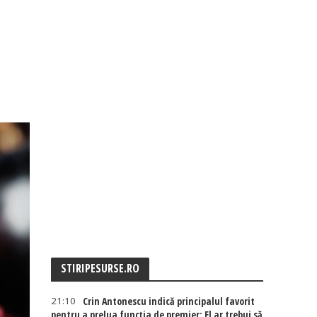
STIRIPESURSE.RO
21:10
Crin Antonescu indică principalul favorit
pentru a prelua funcția de premier: El ar trebui să