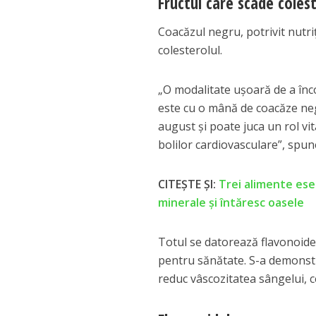
Fructul care scade coles
Coacăzul negru, potrivit nutri
colesterolul.
„O modalitate ușoară de a în
este cu o mână de coacăze negr
august și poate juca un rol vit
bolilor cardiovasculare”, spun
CITEȘTE ȘI:
Trei alimente esen
minerale și întăresc oasele
Totul se datorează flavonoide
pentru sănătate. S-a demonstr
reduc vâscozitatea sângelui, c