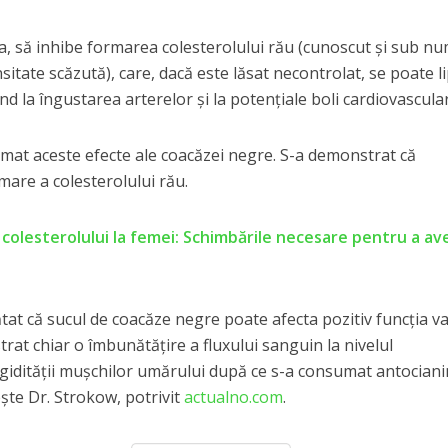
, să inhibe formarea colesterolului rău (cunoscut și sub n
itate scăzută), care, dacă este lăsat necontrolat, se poate li
nd la îngustarea arterelor și la potențiale boli cardiovascula
rmat aceste efecte ale coacăzei negre. S-a demonstrat că
mare a colesterolului rău.
a colesterolului la femei: Schimbările necesare pentru a av
tat că sucul de coacăze negre poate afecta pozitiv funcția v
at chiar o îmbunătățire a fluxului sanguin la nivelul
rigidității mușchilor umărului după ce s-a consumat antocian
ște Dr. Strokow, potrivit
actualno.com
.