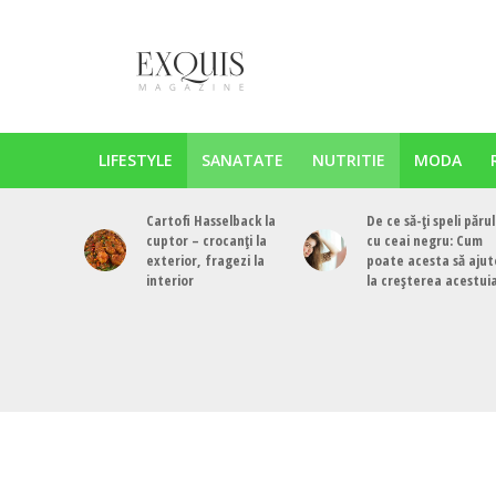
LIFESTYLE
SANATATE
NUTRITIE
MODA
Cartofi Hasselback la
De ce să-ți speli părul
cuptor – crocanți la
cu ceai negru: Cum
exterior, fragezi la
poate acesta să ajut
interior
la creșterea acestui