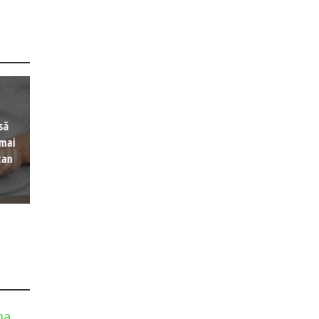
să
 mai
can
na