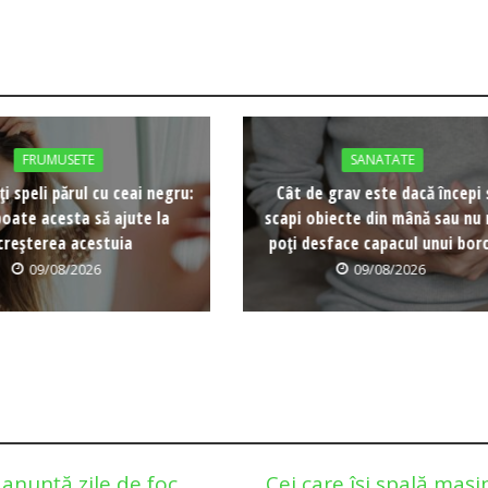
FRUMUSETE
SANATATE
ți speli părul cu ceai negru:
Cât de grav este dacă începi 
oate acesta să ajute la
scapi obiecte din mână sau nu
creșterea acestuia
poți desface capacul unui bor
09/08/2026
09/08/2026
anunță zile de foc
Cei care își spală mași