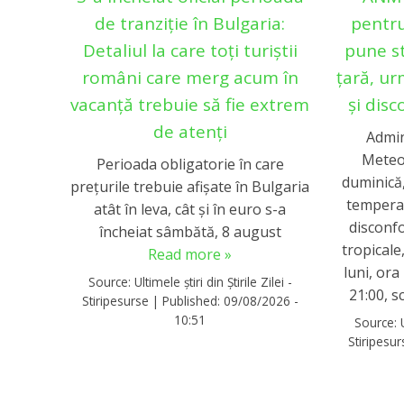
de tranziție în Bulgaria:
pentru
Detaliul la care toți turiștii
pune s
români care merg acum în
țară, ur
vacanță trebuie să fie extrem
și disc
de atenți
Admin
Meteo
Perioada obligatorie în care
duminică,
preţurile trebuie afişate în Bulgaria
temperat
atât în leva, cât şi în euro s-a
disconfo
încheiat sâmbătă, 8 august
tropicale
Read more »
luni, ora
Source:
Ultimele știri din Știrile Zilei -
21:00, s
Stiripesurse
|
Published:
09/08/2026 -
10:51
Source:
Stiripesu