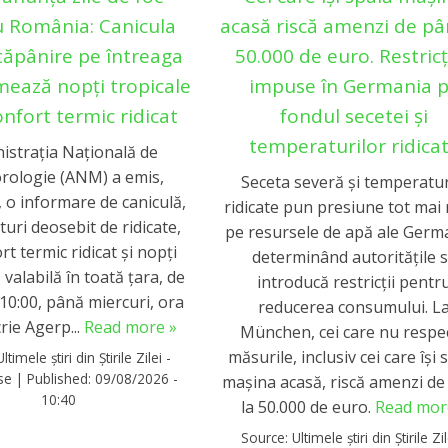
 România: Canicula
acasă riscă amenzi de pâ
tăpânire pe întreaga
50.000 de euro. Restricț
mează nopți tropicale
impuse în Germania 
onfort termic ridicat
fondul secetei și
temperaturilor ridica
istraţia Naţională de
rologie (ANM) a emis,
Seceta severă și temperatur
 o informare de caniculă,
ridicate pun presiune tot mai
uri deosebit de ridicate,
pe resursele de apă ale Germa
rt termic ridicat şi nopţi
determinând autoritățile 
, valabilă în toată ţara, de
introducă restricții pentr
 10:00, până miercuri, ora
reducerea consumului. L
crie Agerp...
Read more »
München, cei care nu respe
măsurile, inclusiv cei care își 
Ultimele știri din Știrile Zilei -
rse
|
Published:
09/08/2026 -
mașina acasă, riscă amenzi de
10:40
la 50.000 de euro.
Read mor
Source:
Ultimele știri din Știrile Zil