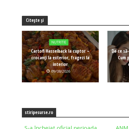
Citește și
NUTRITIE
Cartofi Hasselback la cuptor –
De ce să-
crocanți la exterior, fragezi la
Cum p
interior
09/08/2026
stiripesurse.ro
S-a încheiat oficial perioada
ANM 