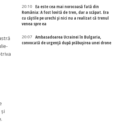
20:10
Ea este cea mai norocoasă fată din
România: A fost lovită de tren, dar a scăpat. Era
cu căștile pe urechi și nici nu a realizat că trenul
venea spre ea
20:07
Ambasadoarea Ucrainei în Bulgaria,
astră
convocată de urgență după prăbușirea unei drone
lie-
otriva
e
 și
.