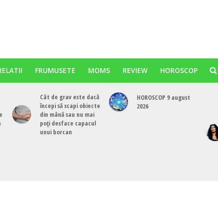
RELATII
FRUMUSETE
MOMS
REVIEW
HOROSCOP
Cât de grav este dacă
HOROSCOP 9 august
începi să scapi obiecte
2026
e
din mână sau nu mai
a
poți desface capacul
unui borcan