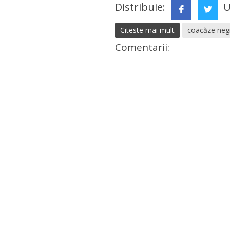
Distribuie:
U
Citeste mai mult
coacăze neg
Comentarii: