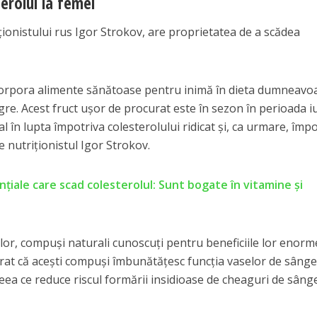
terolul la femei
ționistului rus Igor Strokov, are proprietatea de a scădea
corpora alimente sănătoase pentru inimă în dieta dumneavo
e. Acest fruct ușor de procurat este în sezon în perioada iu
al în lupta împotriva colesterolului ridicat și, ca urmare, împ
e nutriționistul Igor Strokov.
țiale care scad colesterolul: Sunt bogate în vitamine și
lor, compuși naturali cunoscuți pentru beneficiile lor enorm
at că acești compuși îmbunătățesc funcția vaselor de sânge
eea ce reduce riscul formării insidioase de cheaguri de sânge