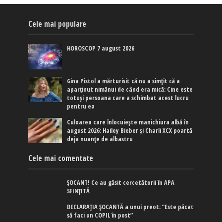
Cele mai populare
HOROSCOP 7 august 2026
Gina Pistol a mărturisit că nu a simțit că a
aparținut nimănui de când era mică: Cine este
totuși persoana care a schimbat acest lucru
pentru ea
Culoarea care înlocuiește manichiura albă în
august 2026: Hailey Bieber și Charli XCX poartă
deja nuanțe de albastru
Cele mai comentate
ȘOCANT! Ce au găsit cercetătorii în APA
SFINȚITĂ
DECLARAȚIA ȘOCANTĂ a unui preot: ”Este păcat
să faci un COPIL în post”