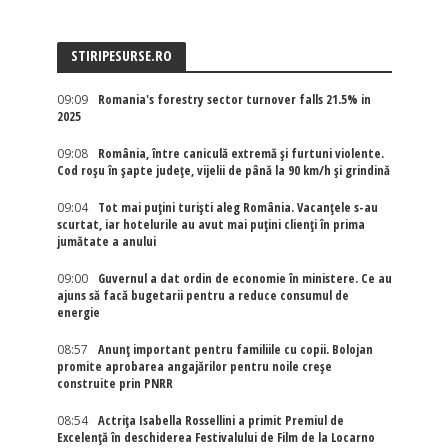
STIRIPESURSE.RO
09:09
Romania's forestry sector turnover falls 21.5% in
2025
09:08
România, între caniculă extremă și furtuni violente.
Cod roșu în șapte județe, vijelii de până la 90 km/h și grindină
09:04
Tot mai puțini turiști aleg România. Vacanțele s-au
scurtat, iar hotelurile au avut mai puțini clienți în prima
jumătate a anului
09:00
Guvernul a dat ordin de economie în ministere. Ce au
ajuns să facă bugetarii pentru a reduce consumul de
energie
08:57
Anunț important pentru familiile cu copii. Bolojan
promite aprobarea angajărilor pentru noile creșe
construite prin PNRR
08:54
Actriţa Isabella Rossellini a primit Premiul de
Excelenţă în deschiderea Festivalului de Film de la Locarno