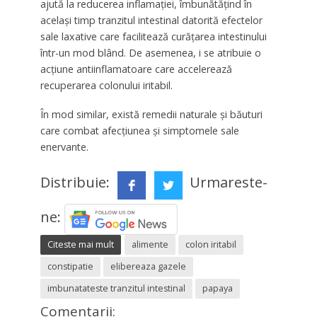
ajută la reducerea inflamației, îmbunătățind în
același timp tranzitul intestinal datorită efectelor
sale laxative care facilitează curățarea intestinului
într-un mod blând. De asemenea, i se atribuie o
acțiune antiinflamatoare care accelerează
recuperarea colonului iritabil.
În mod similar, există remedii naturale și băuturi
care combat afecțiunea și simptomele sale
enervante.
Distribuie:
Urmareste-
ne:
Citeste mai mult
alimente
colon iritabil
constipatie
elibereaza gazele
imbunatateste tranzitul intestinal
papaya
Comentarii: