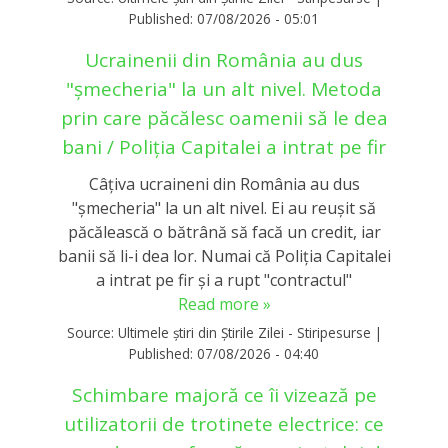
Published:
07/08/2026 - 05:01
Ucrainenii din România au dus
"șmecheria" la un alt nivel. Metoda
prin care păcălesc oamenii să le dea
bani / Poliția Capitalei a intrat pe fir
Câțiva ucraineni din România au dus
"șmecheria" la un alt nivel. Ei au reușit să
păcălească o bătrână să facă un credit, iar
banii să li-i dea lor. Numai că Poliția Capitalei
a intrat pe fir și a rupt "contractul"
Read more »
Source:
Ultimele știri din Știrile Zilei - Stiripesurse
|
Published:
07/08/2026 - 04:40
Schimbare majoră ce îi vizează pe
utilizatorii de trotinete electrice: ce