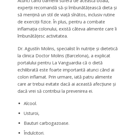
Atunci când oamenii suferă de această boală,
experții recomandă să-și îmbunătățească dieta și
să mențină un stil de viață sînătos, inclusiv rutine
de exerciții fizice. În plus, pentru a combate
inflamația colonului, există câteva alimente care îi
îmbunătățesc activitatea.
Dr. Agustín Molins, specialist în nutriție și dietetică
la clinica Doctor Molins (Barcelona), a explicat
portalului pentru La Vanguardia că o dietă
echilibrată este foarte importantă atunci când ai
colon inflamat. Prin urmare, iată patru alimente
care ar trebui evitate dacă ai această afecțiune și
dacă vrei să contribui la prevenirea ei.
Alcool.
Usturoi,
Bauturi carbogazoase.
Îndulcitori.