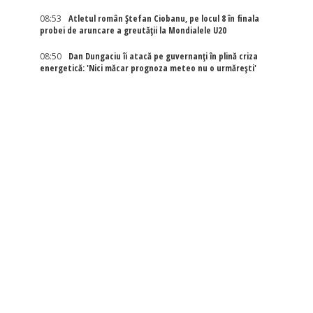
08:53
Atletul român Ștefan Ciobanu, pe locul 8 în finala
probei de aruncare a greutății la Mondialele U20
08:50
Dan Dungaciu îi atacă pe guvernanți în plină criza
energetică: 'Nici măcar prognoza meteo nu o urmărești'