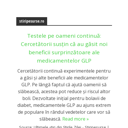
stiripesurse.ro
Testele pe oameni continuă:
Cercetătorii susțin că au găsit noi
beneficii surprinzătoare ale
medicamentelor GLP
Cercetătorii continuă experimentele pentru
a găsi și alte beneficii ale medicamentelor
GLP. Pe lângă faptul că ajută oamenii să
slăbească, acestea pot reduce și riscul altor
boli. Dezvoltate inițial pentru bolavii de
diabet, medicamentele GLP au ajuns extrem
de populare în rândul vedetelor care vor să
slăbească.
Read more »
Source:
Ultimele știri din Știrile Zilei - Stiripesurse
|