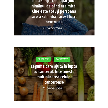
nu a simțit că a aparținut
nimănui de când era mică:
Cine este totuși persoana
care a schimbat acest lucru
pentru ea
06/08/2026
NUTRITIE
SANATATE
Leguma care ajută în lupta
cu cancerul: Încetinește
multiplicarea celulor
canceroase
06/08/2026