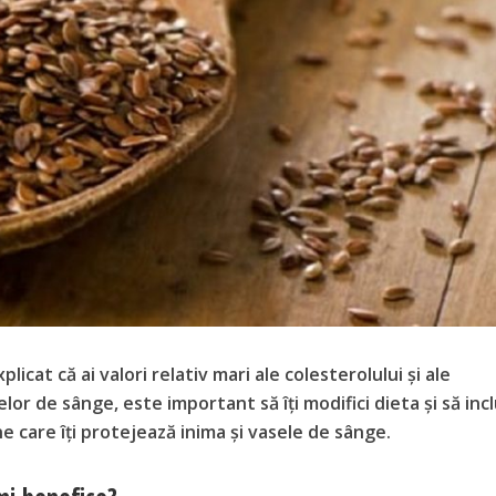
xplicat că ai valori relativ mari ale colesterolului și ale
elor de sânge, este important să îți modifici dieta și să incl
e care îți protejează inima și vasele de sânge.