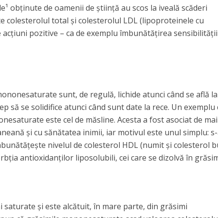
le¹ obținute de oamenii de știință au scos la iveală scăderi
e colesterolul total și colesterolul LDL (lipoproteinele cu
 acțiuni pozitive – ca de exemplu îmbunătățirea sensibilității
mononesaturate sunt, de regulă, lichide atunci când se află la
p să se solidifice atunci când sunt date la rece. Un exemplu
nesaturate este cel de măsline. Acesta a fost asociat de mai
eană și cu sănătatea inimii, iar motivul este unul simplu: s
mbunătățește nivelul de colesterol HDL (numit și colesterol b
rbția antioxidanților liposolubili, cei care se dizolvă în grăsim
i saturate și este alcătuit, în mare parte, din grăsimi