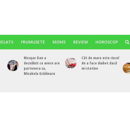
RELATII
FRUMUSETE
MOMS
REVIEW
HOROSCOP
Nicușor Dan a
Cât de mare este riscul
dezvăluit ce avere are
de a face diabet dacă
partenera sa,
iei statine
Mirabela Grădinaru