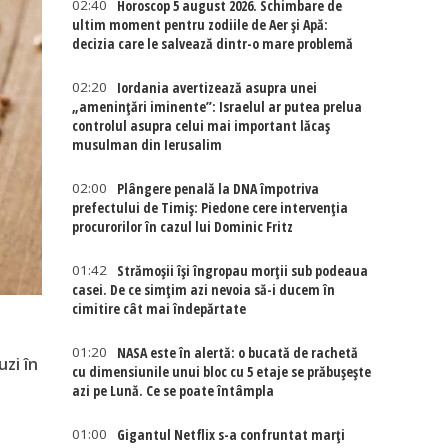
02:40
Horoscop 5 august 2026. Schimbare de
ultim moment pentru zodiile de Aer și Apă:
decizia care le salvează dintr-o mare problemă
02:20
Iordania avertizează asupra unei
„amenințări iminente”: Israelul ar putea prelua
controlul asupra celui mai important lăcaș
musulman din Ierusalim
02:00
Plângere penală la DNA împotriva
prefectului de Timiș: Piedone cere intervenția
procurorilor în cazul lui Dominic Fritz
01:42
Strămoșii își îngropau morții sub podeaua
casei. De ce simțim azi nevoia să-i ducem în
cimitire cât mai îndepărtate
01:20
NASA este în alertă: o bucată de rachetă
uzi în
cu dimensiunile unui bloc cu 5 etaje se prăbușește
azi pe Lună. Ce se poate întâmpla
01:00
Gigantul Netflix s-a confruntat marţi