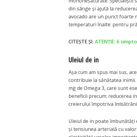
mononesaturate. Specialiștii 
din sânge și ajută la reducerea
avocado are un punct foarte m
temperaturi înalte: pentru pr
CITEȘTE ȘI:
ATENȚIE: 6 simpto
Uleiul de in
Așa cum am spus mai sus, aces
contribuie la sănătatea inimii
mg de Omega 3, care sunt esen
beneficii precum: reducerea in
creierului împotriva îmbătrânir
Uleiul de in poate îmbunătăți e
și tensiunea arterială cu valor