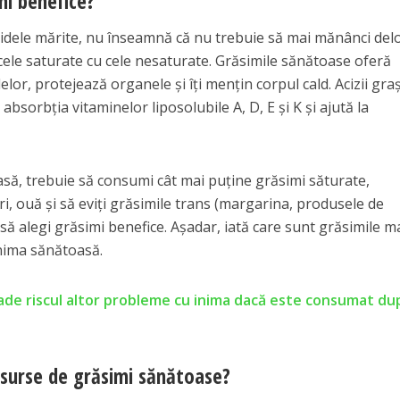
mi benefice?
ceridele mărite, nu înseamnă că nu trebuie să mai mănânci del
e cele saturate cu cele nesaturate. Grăsimile sănătoase oferă
elor, protejează organele și îți mențin corpul cald. Acizii graș
absorbția vitaminelor liposolubile A, D, E și K și ajută la
să, trebuie să consumi cât mai puține grăsimi săturate,
i, ouă și să eviți grăsimile trans (margarina, produsele de
 să alegi grăsimi benefice. Așadar, iată care sunt grăsimile m
inima sănătoasă.
ade riscul altor probleme cu inima dacă este consumat du
 surse de grăsimi sănătoase?