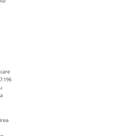
lui
a
 care
 7.196
u
ea
irea