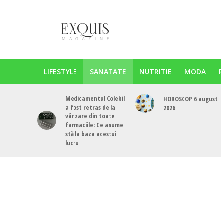
LIFESTYLE
SANATATE
NUTRITIE
MODA
Medicamentul Colebil
HOROSCOP 6 august
a fost retras de la
2026
vânzare din toate
farmaciile: Ce anume
stă la baza acestui
lucru