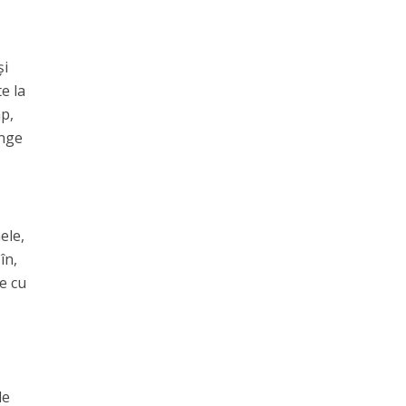
și
e la
mp,
ânge
ele,
în,
te cu
le