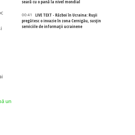
seară cu o pană la nivel mondial
oc
00:41
LIVE TEXT - Război în Ucraina: Rușii
pregătesc o invazie în zona Cernigău, susțin
serviciile de informații ucrainene
i
ai
pă un