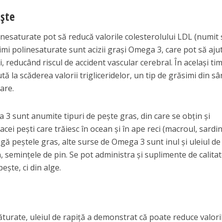
ește
inesaturate pot să reducă valorile colesterolului LDL (numit 
imi polinesaturate sunt acizii grași Omega 3, care pot să ajut
, reducând riscul de accident vascular cerebral. În același ti
ă la scăderea valorii trigliceridelor, un tip de grăsimi din s
are.
3 sunt anumite tipuri de pește gras, din care se obțin și
acei pești care trăiesc în ocean și în ape reci (macroul, sardin
gă peștele gras, alte surse de Omega 3 sunt inul și uleiul de 
, semințele de pin. Se pot administra și suplimente de calita
ște, ci din alge.
săturate, uleiul de rapiță a demonstrat că poate reduce valori