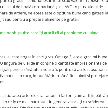
spun că grăsimile mononesaturate scad valoarea colesterolu
 riscului de boală coronariană și de AVC. În plus, uleiul de
are de ardere, de aceea este o opțiune bună când gătești l
ăjit sau pentru a prepara alimente pe grătar.
me neobișnuite care îți arată că ai probleme cu inima
t ulei este bogat în acizi grași Omega 3, acele grăsimi bune
. O lingură de ulei de in conține o cantitate impresionantă de
țiali pentru sănătatea noastră, pentru că au fost asociați c
flamației din corp, îmbunătățirea sănătății inimii și protejar
ii.
lasticitatea arterelor, iar anumiți factori (cum ar fi îmbătrân
i din ce în ce mai mari) sunt în general asociați cu scăderea