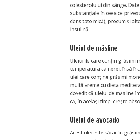
colesterolului din sânge. Date
substanțiale în ceea ce priveșt
densitate mică), precum și alte
insulină.
Uleiul de măsline
Uleiurile care conțin grăsimi 
temperatura camerei, însă înce
ulei care conține grăsimi mono
multă vreme cu dieta mediteran
dovedit că uleiul de măsline î
că, în același timp, crește abso
Uleiul de avocado
Acest ulei este sărac în grăsim