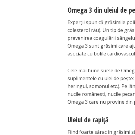
Omega 3 din uleiul de p
Experții spun că grăsimile pol
colesterol rău). Un tip de grăs
prevenirea coagulării sângelui
Omega 3 sunt grăsimi care ajut
asociate cu bolile cardiovascul
Cele mai bune surse de Omega 
suplimentele cu ulei de pește: 
heringul, somonul etc.). Pe lân
nucile românești, nucile pecan
Omega 3 care nu provine din pe
Uleiul de rapiță
Fiind foarte sărac în grăsimi 