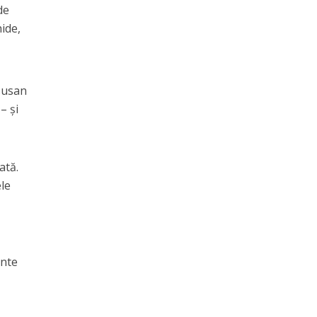
de
hide,
 susan
– și
ată.
ele
ente