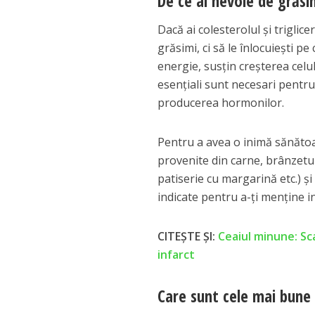
De ce ai nevoie de grăsi
Dacă ai colesterolul și trigli
grăsimi, ci să le înlocuiești p
energie, susțin creșterea celul
esențiali sunt necesari pentru 
producerea hormonilor.
Pentru a avea o inimă sănătoa
provenite din carne, brânzetur
patiserie cu margarină etc.) și
indicate pentru a-ți menține 
CITEȘTE ȘI:
Ceaiul minune: Sc
infarct
Care sunt cele mai bune