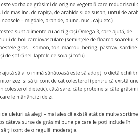
este vorba de grăsimi de origine vegetală care reduc riscul 
l de măsline, de rapiță, de arahide și de susan, untul de ara
noasele – migdale, arahide, alune, nuci, caju etc.)
cestea sunt alimente cu acizi grași Omega 3, care ajută, de
ului de boli cardiovasculare (semințele de floarea soarelui,
, peștele gras – somon, ton, macrou, hering, păstrăv, sardine 
 și de șofrănel, laptele de soia și tofu)
 ajută să ai o inimă sănătoasă este să adopți o dietă echilibr
torizezi și să ții cont de cât colesterol (pentru că există un
colesterol dietetic), câtă sare, câte proteine și câte grăsimi
care le mănânci zi de zi.
ri de uleiuri să alegi – mai ales că există atât de multe sortim
jos câteva surse de grăsimi bune pe care le poți include în
să ții cont de o regulă: moderația.