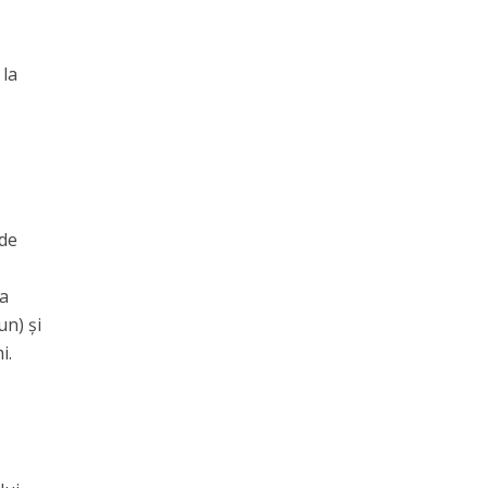
 la
 de
-a
un) și
i.