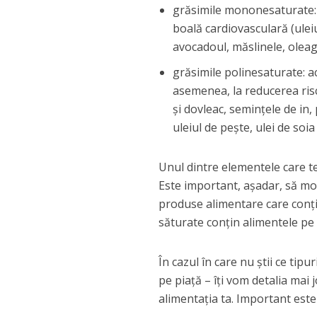
grăsimile mononesaturate: 
boală cardiovasculară (uleiu
avocadoul, măslinele, oleagi
grăsimile polinesaturate: a
asemenea, la reducerea risc
și dovleac, semințele de in
uleiul de pește, ulei de soia
Unul dintre elementele care te
Este important, așadar, să moni
produse alimentare care conțin 
săturate conțin alimentele pe 
În cazul în care nu știi ce tipu
pe piață – îți vom detalia mai 
alimentația ta. Important este 