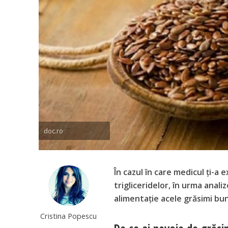
doc.ro
În cazul în care medicul ți-a e
trigliceridelor, în urma analiz
alimentație acele grăsimi bun
Cristina Popescu