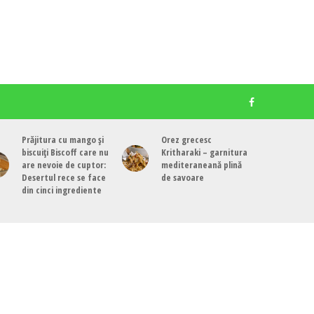
Prăjitura cu mango și
Orez grecesc
biscuiți Biscoff care nu
Kritharaki – garnitura
are nevoie de cuptor:
mediteraneană plină
Desertul rece se face
de savoare
din cinci ingrediente