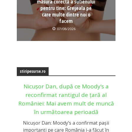
măsura corectă a sutienului
pentru tine: Greșeala pe
care multe dintre noi o
facem
07/08/2026
stiripesurse.ro
Nicușor Dan, după ce Moody’s a
reconfirmat rantigul de țară al
României: Mai avem mult de muncă
în următoarea perioadă
Nicușor Dan: Moody’s a confirmat pașii
importanți pe care România i-a făcut în