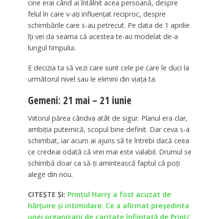
cine erai când ai întâlnit acea persoană, despre
felul în care v-ați influențat reciproc, despre
schimbările care s-au petrecut. Pe data de 1 aprilie
îți vei da seama că acestea te-au modelat de-a
lungul timpului.
E decizia ta să vezi care sunt cele pe care le duci la
următorul nivel sau le elimini din viața ta.
Gemeni: 21 mai – 21 iunie
Viitorul părea cândva atât de sigur. Planul era clar,
ambiția puternică, scopul bine definit. Dar ceva s-a
schimbat, iar acum ai ajuns să te întrebi dacă ceea
ce credeai odată că vrei mai este valabil. Drumul se
schimbă doar ca să-ți amintească faptul că poți
alege din nou.
CITEȘTE ȘI:
Prințul Harry a fost acuzat de
hărțuire și intimidare: Ce a afirmat președinta
unei organizații de caritate înființată de Prinț/