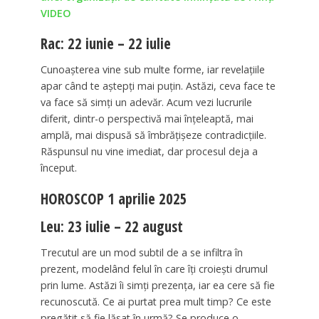
VIDEO
Rac: 22 iunie – 22 iulie
Cunoașterea vine sub multe forme, iar revelațiile
apar când te aștepți mai puțin. Astăzi, ceva face te
va face să simți un adevăr. Acum vezi lucrurile
diferit, dintr-o perspectivă mai înțeleaptă, mai
amplă, mai dispusă să îmbrățișeze contradicțiile.
Răspunsul nu vine imediat, dar procesul deja a
început.
HOROSCOP 1 aprilie 2025
Leu: 23 iulie – 22 august
Trecutul are un mod subtil de a se infiltra în
prezent, modelând felul în care îți croiești drumul
prin lume. Astăzi îi simți prezența, iar ea cere să fie
recunoscută. Ce ai purtat prea mult timp? Ce este
pregătit să fie lăsat în urmă? Se produce o