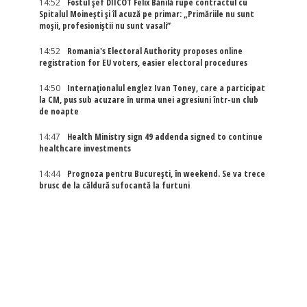
14:52
Fostul șef DIICOT Felix Bănilă rupe contractul cu
Spitalul Moinești și îl acuză pe primar: „Primăriile nu sunt
moșii, profesioniștii nu sunt vasali”
14:52
Romania's Electoral Authority proposes online
registration for EU voters, easier electoral procedures
14:50
Internaţionalul englez Ivan Toney, care a participat
la CM, pus sub acuzare în urma unei agresiuni într-un club
de noapte
14:47
Health Ministry sign 49 addenda signed to continue
healthcare investments
14:44
Prognoza pentru București, în weekend. Se va trece
brusc de la căldură sufocantă la furtuni