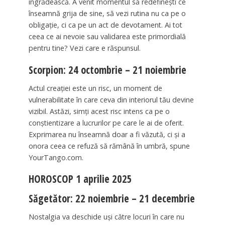
îngrădească. A venit momentul să redefinești ce
înseamnă grija de sine, să vezi rutina nu ca pe o
obligație, ci ca pe un act de devotament. Ai tot
ceea ce ai nevoie sau validarea este primordială
pentru tine? Vezi care e răspunsul.
Scorpion: 24 octombrie – 21 noiembrie
Actul creației este un risc, un moment de
vulnerabilitate în care ceva din interiorul tău devine
vizibil. Astăzi, simți acest risc intens ca pe o
conștientizare a lucrurilor pe care le ai de oferit.
Exprimarea nu înseamnă doar a fi văzută, ci și a
onora ceea ce refuză să rămână în umbră, spune
YourTango.com.
HOROSCOP 1 aprilie 2025
Săgetător: 22 noiembrie – 21 decembrie
Nostalgia va deschide uși către locuri în care nu