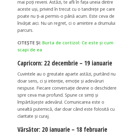
mai poți reveni. Astăzi, te afli în fața uneia dintre
aceste uși, privind în trecut cu o tandrețe pe care
poate nu ți-ai permis-o până acum. Este ceva de
învățat aici. Nu un regret, ci o amintire a drumului
parcurs.
CITEȘTE ȘI:
Burta de cortizol: Ce este și cum
scapi de ea
Capricorn: 22 decembrie – 19 ianuarie
Cuvintele au o greutate aparte astăzi, purtând nu
doar sens, ci și intenție, emoție și adevăruri
nespuse. Fiecare conversație devine o deschidere
spre ceva mai profund. Spune ce simți și
împărtășește adevărul. Comunicarea este o
unealtă puternică, dar doar când este folosită cu
claritate și curaj.
Vărsător: 20 ianuarie – 18 februarie