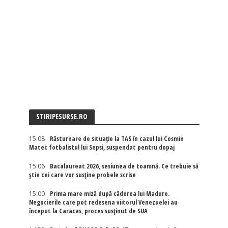
STIRIPESURSE.RO
15:08
Răsturnare de situație la TAS în cazul lui Cosmin
Matei: fotbalistul lui Sepsi, suspendat pentru dopaj
15:06
Bacalaureat 2026, sesiunea de toamnă. Ce trebuie să
știe cei care vor susține probele scrise
15:00
Prima mare miză după căderea lui Maduro.
Negocierile care pot redesena viitorul Venezuelei au
început la Caracas, proces susținut de SUA