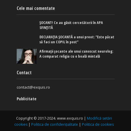
Cele mai comentate
ȘOCANT! Ce au găsit cercetătorii în APA
SFINȚITĂ
DECLARAȚIA ȘOCANTĂ a unui preot: ”Este păcat
să faci un COPIL în post”
Afirmaţii şocante ale unui cunoscut neurolog:
A comparat religia cu o boală mintală
Contact
contact@exquis.ro
Publicitate
Copyright © 2017-2024. www.exquis.ro |
Modifică setări
cookies
|
Politica de confidențialitate
|
Politica de cookies