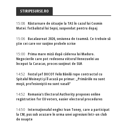
STIRIPESURSE.RO
15:08
Răsturnare de situație la TAS în cazul lui Cosmin
Matei: fotbalistul lui Sepsi, suspendat pentru dopaj
15:06
Bacalaureat 2026, sesiunea de toamnă. Ce trebuie să
știe cei care vor susține probele scrise
15:00
Prima mare miză după căderea lui Maduro.
Negocierile care pot redesena viitorul Venezuelei au
început la Caracas, proces susținut de SUA
14:52
Fostul șef DIICOT Felix Bănilă rupe contractul cu
Spitalul Moinești și îl acuză pe primar: „Primăriile nu sunt
moșii, profesioniștii nu sunt vasali”
14:52
Romania's Electoral Authority proposes online
registration for EU voters, easier electoral procedures
14:50
Internaţionalul englez Ivan Toney, care a participat
la CM, pus sub acuzare în urma unei agresiuni într-un club
de noapte