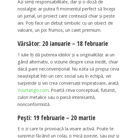
Azi simți responsabilitate, dar și o doză de
nostalgie: ar putea fi momentul perfect să începi
un jurnal, un proiect care contează chiar și peste
ani. Poți face un debut simbolic cu un obiect de
valoare, un pix frumos, un caiet premium.
Vărsător: 20 ianuarie – 18 februarie
1 iulie îți dă puterea ideilor și a originalității: ai un
gând alternativ, o viziune despre ceva inedit, chiar
dacă pare neconvențional. Nu ezita să propui ceva
neașteptat într-un cerc social sau în echipă, vei
surprinde și vei crea conversații inspiratoare, arată
Yourtango.com
. Poartă ceva conceptual, futurist,
culori metalice sau o piesă interesantă,
nonconformistă.
Pești: 19 februarie – 20 martie
E o zi care te provoacă la visare activă. Poate te
surprinzi făcând un colaj, o mică poezie, sau pur și