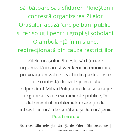
'Sărbătoare sau sfidare?' Ploieștenii
contestă organizarea Zilelor
Orașului, acuză 'circ pe bani publici'
și cer soluții pentru gropi și șobolani.
O ambulanță în misiune,
redirecționată din cauza restricțiilor
Zilele oraşului Ploieşti, sărbătoare
organizată în acest weekend în municipiu,
provoacă un val de reacţii din partea celor
care contestă deciziile primarului
indpendent Mihai Poliţeanu de a se axa pe
organizarea de evenimente publice, în
detrimentul problemelor care ţin de
infrastructură, de sănătate şi de curăţenie
Read more »
Source:
Ultimele știri din Știrile Zilei - Stiripesurse
|