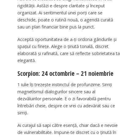
rigidității. Astăzi e despre claritate și început
organizat. Ai sentimentul unei porți care se
deschide, poate o rutină nouă, o agendă curată
sau un plan financiar bine pus la punct.
Acceptă oportunitatea de a-ți ordona gândurile și
spațiul cu finețe. Alege o ținută tonală, discret
elaborată și rafinată, care să reflecte sobrietatea ta
elegantă.
Scorpion: 24 octombrie – 21 noiembrie
1 iulie îți trezește instinctul de profunzime. Simți
magnetismul dialogurilor sincere sau al
dezvăluirilor personale. E o zi favorabilă pentru
întrebări cheie, despre ce vrei cu adevărat sau ce
simți.
Ai curajul să sapi către esență, chiar dacă e nevoie
de vulnerabilitate. Impune-te discret cu o ținută în