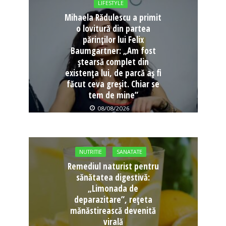
LIFESTYLE
Mihaela Rădulescu a primit
o lovitură din partea
părinților lui Felix
Baumgartner: „Am fost
ștearsă complet din
existența lui, de parcă aș fi
făcut ceva greșit. Chiar se
tem de mine”
08/08/2026
NUTRITIE
SANATATE
Remediul naturist pentru
sănătatea digestivă:
„Limonada de
deparazitare”, rețeta
mănăstirească devenită
virală