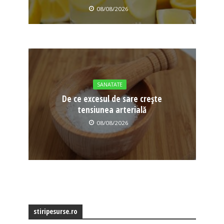
08/08/2026
SANATATE
De ce excesul de sare crește
tensiunea arterială
08/08/2026
stiripesurse.ro