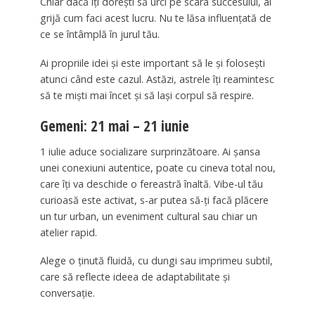
Chiar dacă îți dorești să urci pe scara succesului, ai
grijă cum faci acest lucru. Nu te lăsa influențată de
ce se întâmplă în jurul tău.
Ai propriile idei și este important să le și folosești
atunci când este cazul. Astăzi, astrele îți reamintesc
să te miști mai încet și să lași corpul să respire.
Gemeni: 21 mai – 21 iunie
1 iulie aduce socializare surprinzătoare. Ai șansa
unei conexiuni autentice, poate cu cineva total nou,
care îți va deschide o fereastră înaltă. Vibe-ul tău
curioasă este activat, s-ar putea să-ți facă plăcere
un tur urban, un eveniment cultural sau chiar un
atelier rapid.
Alege o ținută fluidă, cu dungi sau imprimeu subtil,
care să reflecte ideea de adaptabilitate și
conversație.