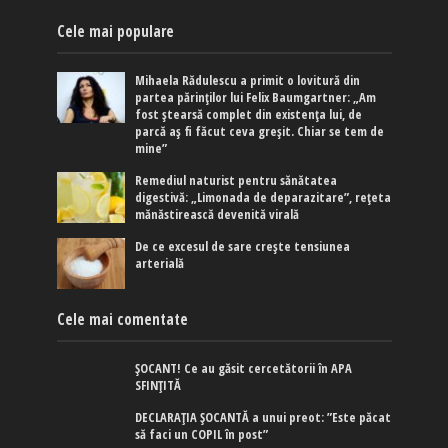
Cele mai populare
Mihaela Rădulescu a primit o lovitură din
partea părinților lui Felix Baumgartner: „Am
fost ștearsă complet din existența lui, de
parcă aș fi făcut ceva greșit. Chiar se tem de
mine”
Remediul naturist pentru sănătatea
digestivă: „Limonada de deparazitare”, rețeta
mănăstirească devenită virală
De ce excesul de sare crește tensiunea
arterială
Cele mai comentate
ȘOCANT! Ce au găsit cercetătorii în APA
SFINȚITĂ
DECLARAȚIA ȘOCANTĂ a unui preot: ”Este păcat
să faci un COPIL în post”