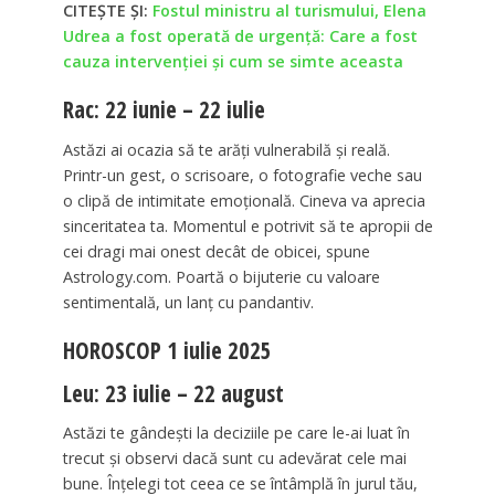
CITEȘTE ȘI:
Fostul ministru al turismului, Elena
Udrea a fost operată de urgență: Care a fost
cauza intervenției și cum se simte aceasta
Rac: 22 iunie – 22 iulie
Astăzi ai ocazia să te arăți vulnerabilă și reală.
Printr-un gest, o scrisoare, o fotografie veche sau
o clipă de intimitate emoțională. Cineva va aprecia
sinceritatea ta. Momentul e potrivit să te apropii de
cei dragi mai onest decât de obicei, spune
Astrology.com. Poartă o bijuterie cu valoare
sentimentală, un lanț cu pandantiv.
HOROSCOP 1 iulie 2025
Leu: 23 iulie – 22 august
Astăzi te gândești la deciziile pe care le-ai luat în
trecut și observi dacă sunt cu adevărat cele mai
bune. Înțelegi tot ceea ce se întâmplă în jurul tău,