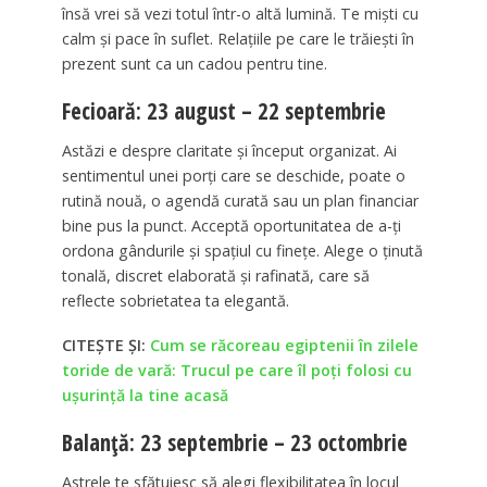
însă vrei să vezi totul într-o altă lumină. Te miști cu
calm și pace în suflet. Relațiile pe care le trăiești în
prezent sunt ca un cadou pentru tine.
Fecioară: 23 august – 22 septembrie
Astăzi e despre claritate și început organizat. Ai
sentimentul unei porți care se deschide, poate o
rutină nouă, o agendă curată sau un plan financiar
bine pus la punct. Acceptă oportunitatea de a-ți
ordona gândurile și spațiul cu finețe. Alege o ținută
tonală, discret elaborată și rafinată, care să
reflecte sobrietatea ta elegantă.
CITEȘTE ȘI:
Cum se răcoreau egiptenii în zilele
toride de vară: Trucul pe care îl poți folosi cu
ușurință la tine acasă
Balanță: 23 septembrie – 23 octombrie
Astrele te sfătuiesc să alegi flexibilitatea în locul