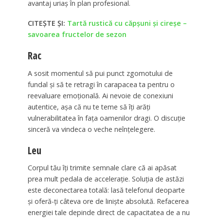
avantaj uriaș în plan profesional.
CITEȘTE ȘI:
Tartă rustică cu căpșuni și cireșe –
savoarea fructelor de sezon
Rac
A sosit momentul să pui punct zgomotului de
fundal și să te retragi în carapacea ta pentru o
reevaluare emoțională. Ai nevoie de conexiuni
autentice, așa că nu te teme să îți arăți
vulnerabilitatea în fața oamenilor dragi. O discuție
sinceră va vindeca o veche neînțelegere.
Leu
Corpul tău îți trimite semnale clare că ai apăsat
prea mult pedala de accelerație. Soluția de astăzi
este deconectarea totală: lasă telefonul deoparte
și oferă-ți câteva ore de liniște absolută. Refacerea
energiei tale depinde direct de capacitatea de a nu