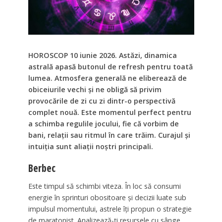
HOROSCOP 10 iunie 2026. Astăzi, dinamica
astrală apasă butonul de refresh pentru toată
lumea. Atmosfera generală ne eliberează de
obiceiurile vechi și ne obligă să privim
provocările de zi cu zi dintr-o perspectivă
complet nouă. Este momentul perfect pentru
a schimba regulile jocului, fie că vorbim de
bani, relații sau ritmul în care trăim. Curajul și
intuiția sunt aliații noștri principali.
Berbec
Este timpul să schimbi viteza. În loc să consumi
energie în sprinturi obositoare și decizii luate sub
impulsul momentului, astrele îți propun o strategie
de maratonist. Analizează-ți resursele cu sânge