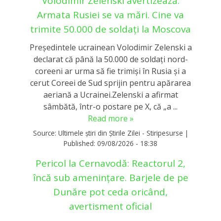
Volodimir Zelenski avertizează:
Armata Rusiei se va mări. Cine va
trimite 50.000 de soldați la Moscova
Președintele ucrainean Volodimir Zelenski a
declarat că până la 50.000 de soldați nord-
coreeni ar urma să fie trimiși în Rusia și a
cerut Coreei de Sud sprijin pentru apărarea
aeriană a Ucrainei.Zelenski a afirmat
sâmbătă, într-o postare pe X, că „a ...
Read more »
Source:
Ultimele știri din Știrile Zilei - Stiripesurse
|
Published:
09/08/2026 - 18:38
Pericol la Cernavodă: Reactorul 2,
încă sub amenințare. Barjele de pe
Dunăre pot ceda oricând,
avertisment oficial