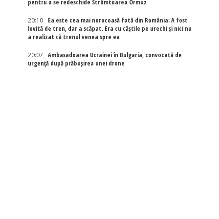
pentru a se redeschide Strâmtoarea Ormuz
20:10
Ea este cea mai norocoasă fată din România: A fost
lovită de tren, dar a scăpat. Era cu căștile pe urechi și nici nu
a realizat că trenul venea spre ea
20:07
Ambasadoarea Ucrainei în Bulgaria, convocată de
urgență după prăbușirea unei drone