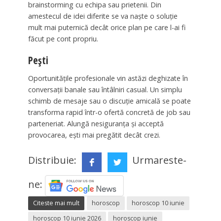
brainstorming cu echipa sau prietenii. Din
amestecul de idei diferite se va naște o soluție
mult mai puternică decât orice plan pe care l-ai fi
făcut pe cont propriu.
Pești
Oportunitățile profesionale vin astăzi deghizate în
conversații banale sau întâlniri casual. Un simplu
schimb de mesaje sau o discuție amicală se poate
transforma rapid într-o ofertă concretă de job sau
parteneriat. Alungă nesiguranța și acceptă
provocarea, ești mai pregătit decât crezi.
Distribuie:
Urmareste-
ne:
Citeste mai mult
horoscop
horoscop 10 iunie
horoscop 10 iunie 2026
horoscop iunie