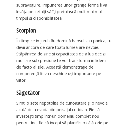
supraviețuire. Impunerea unor granițe ferme îi va
învăța pe ceilalți să îți prețuiască mult mai mult
timpul și disponibilitatea.
Scorpion
În timp ce în jurul tău domină haosul sau panica, tu
devii ancora de care toată lumea are nevoie.
Stăpânirea de sine și capacitatea de a lua decizii
radicale sub presiune te vor transforma în liderul
de facto al zilei. Această demonstrație de
competență îți va deschide uși importante pe
viitor.
Săgetător
Simți o sete nepotolită de cunoaștere și o nevoie
acută de a evada din peisajul cotidian. Fie că
investești timp într-un domeniu complet nou
pentru tine, fie că începi să planifici o călătorie pe