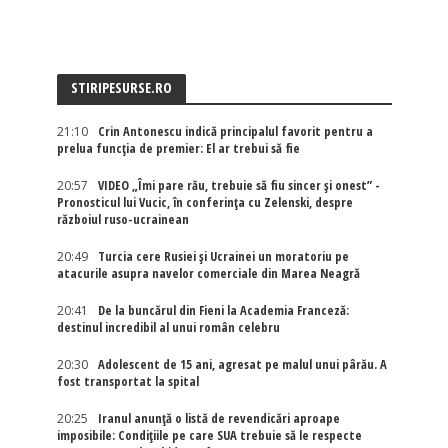
STIRIPESURSE.RO
21:10
Crin Antonescu indică principalul favorit pentru a
prelua funcția de premier: El ar trebui să fie
20:57
VIDEO „Îmi pare rău, trebuie să fiu sincer și onest” -
Pronosticul lui Vucic, în conferința cu Zelenski, despre
războiul ruso-ucrainean
20:49
Turcia cere Rusiei și Ucrainei un moratoriu pe
atacurile asupra navelor comerciale din Marea Neagră
20:41
De la buncărul din Fieni la Academia Franceză:
destinul incredibil al unui român celebru
20:30
Adolescent de 15 ani, agresat pe malul unui pârău. A
fost transportat la spital
20:25
Iranul anunță o listă de revendicări aproape
imposibile: Condițiile pe care SUA trebuie să le respecte