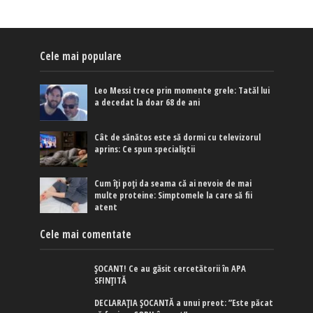
Cele mai populare
Leo Messi trece prin momente grele: Tatăl lui
a decedat la doar 68 de ani
Cât de sănătos este să dormi cu televizorul
aprins: Ce spun specialiștii
Cum îți poți da seama că ai nevoie de mai
multe proteine: Simptomele la care să fii
atent
Cele mai comentate
ȘOCANT! Ce au găsit cercetătorii în APA
SFINȚITĂ
DECLARAȚIA ȘOCANTĂ a unui preot: ”Este păcat