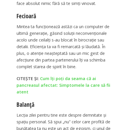
face absolut nimic fără să te simți vinovat.
Fecioară
Mintea ta funcționează astăzi ca un computer de
ultimă generație, găsind soluții neconvenționale
acolo unde ceilalți s-au blocat în birocrație sau
detalii. Eficiența ta va fi remarcată și lăudată. În
plus, o atenție neașteptată sau un mic gest de
afecțiune din partea partenerului îți va schimba
complet starea de spirit în bine.
CITEȘTE ȘI:
Cum îți poți da seama că ai
pancreasul afectat: Simptomele la care să fii
atent
Balanță
Lecția zilei pentru tine este despre demnitate și
spațiu personal. Să spui „nu” celor care profită de
bunătatea ta nu este un act de egoism, ci unul de