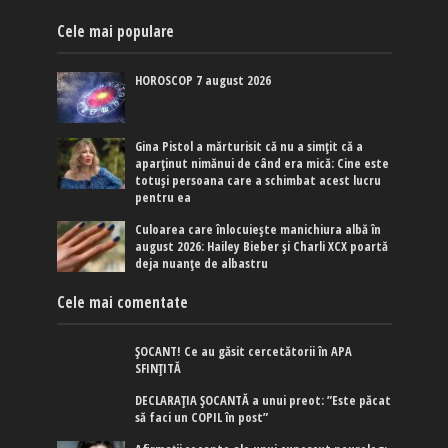
Cele mai populare
HOROSCOP 7 august 2026
Gina Pistol a mărturisit că nu a simțit că a
aparținut nimănui de când era mică: Cine este
totuși persoana care a schimbat acest lucru
pentru ea
Culoarea care înlocuiește manichiura albă în
august 2026: Hailey Bieber și Charli XCX poartă
deja nuanțe de albastru
Cele mai comentate
ȘOCANT! Ce au găsit cercetătorii în APA
SFINȚITĂ
DECLARAȚIA ȘOCANTĂ a unui preot: ”Este păcat
să faci un COPIL în post”