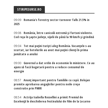
STIRIPESURSE.RO
09:09
Romania's forestry sector turnover falls 21.5% in
2025
09:08
România, între caniculă extremă și furtuni violente.
Cod roșu în șapte județe, vijelii de până la 90 km/h și grindină
09:04
Tot mai puțini turiști aleg România. Vacanțele s-au
scurtat, iar hotelurile au avut mai puțini clienți în prima
jumătate a anului
09:00
Guvernul a dat ordin de economie în ministere. Ce au
ajuns să facă bugetarii pentru a reduce consumul de
energie
08:57
Anunț important pentru familiile cu copii. Bolojan
promite aprobarea angajărilor pentru noile creșe
construite prin PNRR
08:54
Actriţa Isabella Rossellini a primit Premiul de
Excelenţă în deschiderea Festivalului de Film de la Locarno