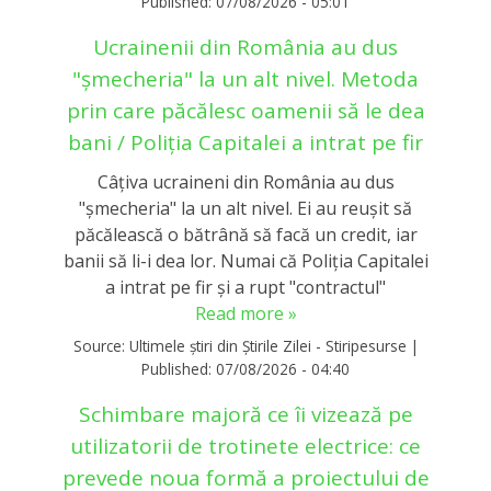
Published:
07/08/2026 - 05:01
Ucrainenii din România au dus
"șmecheria" la un alt nivel. Metoda
prin care păcălesc oamenii să le dea
bani / Poliția Capitalei a intrat pe fir
Câțiva ucraineni din România au dus
"șmecheria" la un alt nivel. Ei au reușit să
păcălească o bătrână să facă un credit, iar
banii să li-i dea lor. Numai că Poliția Capitalei
a intrat pe fir și a rupt "contractul"
Read more »
Source:
Ultimele știri din Știrile Zilei - Stiripesurse
|
Published:
07/08/2026 - 04:40
Schimbare majoră ce îi vizează pe
utilizatorii de trotinete electrice: ce
prevede noua formă a proiectului de