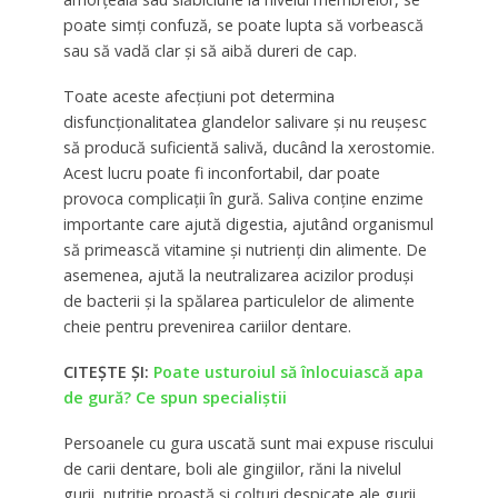
poate simți confuză, se poate lupta să vorbească
sau să vadă clar și să aibă dureri de cap.
Toate aceste afecțiuni pot determina
disfuncționalitatea glandelor salivare și nu reușesc
să producă suficientă salivă, ducând la xerostomie.
Acest lucru poate fi inconfortabil, dar poate
provoca complicații în gură. Saliva conține enzime
importante care ajută digestia, ajutând organismul
să primească vitamine și nutrienți din alimente. De
asemenea, ajută la neutralizarea acizilor produși
de bacterii și la spălarea particulelor de alimente
cheie pentru prevenirea cariilor dentare.
CITEȘTE ȘI:
Poate usturoiul să înlocuiască apa
de gură? Ce spun specialiștii
Persoanele cu gura uscată sunt mai expuse riscului
de carii dentare, boli ale gingiilor, răni la nivelul
gurii, nutriție proastă și colțuri despicate ale gurii.