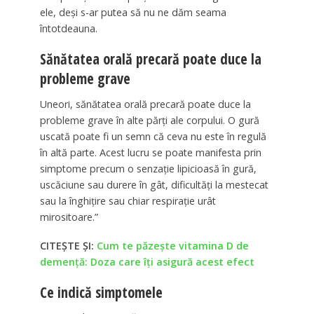
ele, deși s-ar putea să nu ne dăm seama
întotdeauna.
Sănătatea orală precară poate duce la
probleme grave
Uneori, sănătatea orală precară poate duce la
probleme grave în alte părți ale corpului. O gură
uscată poate fi un semn că ceva nu este în regulă
în altă parte. Acest lucru se poate manifesta prin
simptome precum o senzație lipicioasă în gură,
uscăciune sau durere în gât, dificultăți la mestecat
sau la înghițire sau chiar respirație urât
mirositoare.”
CITEȘTE ȘI:
Cum te păzește vitamina D de
demență: Doza care îți asigură acest efect
Ce indică simptomele