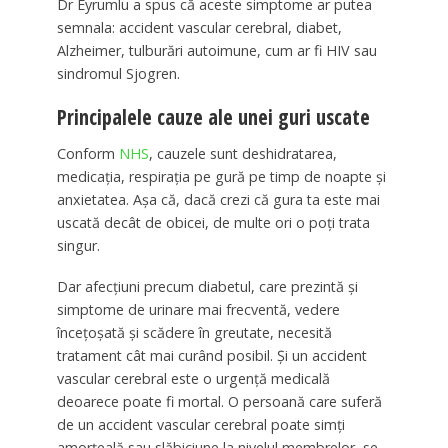
Dr Eyrumlu a spus că aceste simptome ar putea
semnala: accident vascular cerebral, diabet,
Alzheimer, tulburări autoimune, cum ar fi HIV sau
sindromul Sjogren.
Principalele cauze ale unei guri uscate
Conform
NHS
, cauzele sunt deshidratarea,
medicația, respirația pe gură pe timp de noapte și
anxietatea. Așa că, dacă crezi că gura ta este mai
uscată decât de obicei, de multe ori o poți trata
singur.
Dar afecțiuni precum diabetul, care prezintă și
simptome de urinare mai frecventă, vedere
încețoșată și scădere în greutate, necesită
tratament cât mai curând posibil. Și un accident
vascular cerebral este o urgență medicală
deoarece poate fi mortal. O persoană care suferă
de un accident vascular cerebral poate simți
amorțeală sau slăbiciune la nivelul membrelor, se