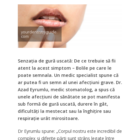
yourdentistryguide.
com
Senzația de gură uscată: De ce trebuie să fii
atent la acest simptom – Bolile pe care le
poate semnala. Un medic specialist spune că
ar putea fi un semn al unei afecțiuni grave. Dr.
Azad Eyrumlu, medic stomatolog, a spus că
unele afecțiuni de sănătate se pot manifesta
sub formă de gură uscată, durere în gât,
dificultăți la mestecat sau la înghițire sau
respirație urât mirositoare.
Dr Eyrumlu spune: „Corpul nostru este incredibil de
complex și diferite părți sunt strâns legate între