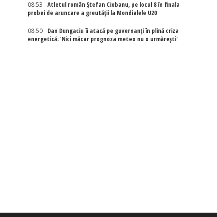
08:53
Atletul român Ștefan Ciobanu, pe locul 8 în finala
probei de aruncare a greutății la Mondialele U20
08:50
Dan Dungaciu îi atacă pe guvernanți în plină criza
energetică: 'Nici măcar prognoza meteo nu o urmărești'