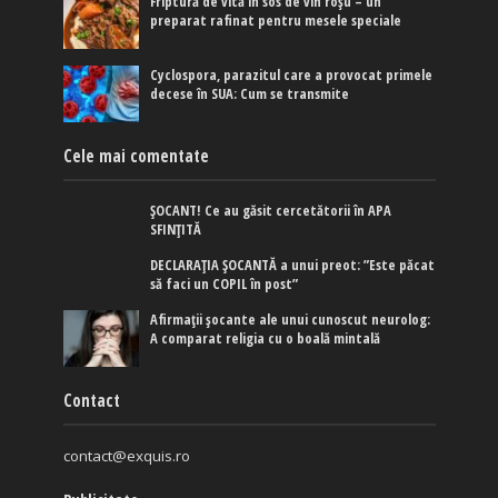
Friptură de vită în sos de vin roșu – un
preparat rafinat pentru mesele speciale
Cyclospora, parazitul care a provocat primele
decese în SUA: Cum se transmite
Cele mai comentate
ȘOCANT! Ce au găsit cercetătorii în APA
SFINȚITĂ
DECLARAȚIA ȘOCANTĂ a unui preot: ”Este păcat
să faci un COPIL în post”
Afirmaţii şocante ale unui cunoscut neurolog:
A comparat religia cu o boală mintală
Contact
contact@exquis.ro