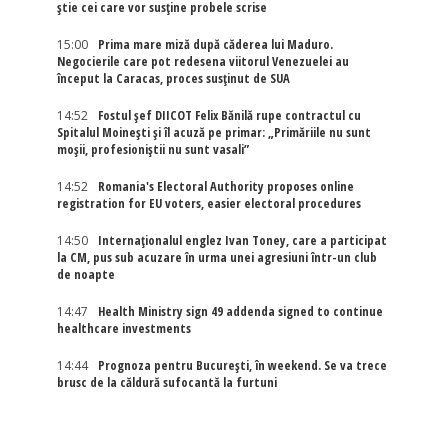
știe cei care vor susține probele scrise
15:00
Prima mare miză după căderea lui Maduro.
Negocierile care pot redesena viitorul Venezuelei au
început la Caracas, proces susținut de SUA
14:52
Fostul șef DIICOT Felix Bănilă rupe contractul cu
Spitalul Moinești și îl acuză pe primar: „Primăriile nu sunt
moșii, profesioniștii nu sunt vasali”
14:52
Romania's Electoral Authority proposes online
registration for EU voters, easier electoral procedures
14:50
Internaţionalul englez Ivan Toney, care a participat
la CM, pus sub acuzare în urma unei agresiuni într-un club
de noapte
14:47
Health Ministry sign 49 addenda signed to continue
healthcare investments
14:44
Prognoza pentru București, în weekend. Se va trece
brusc de la căldură sufocantă la furtuni