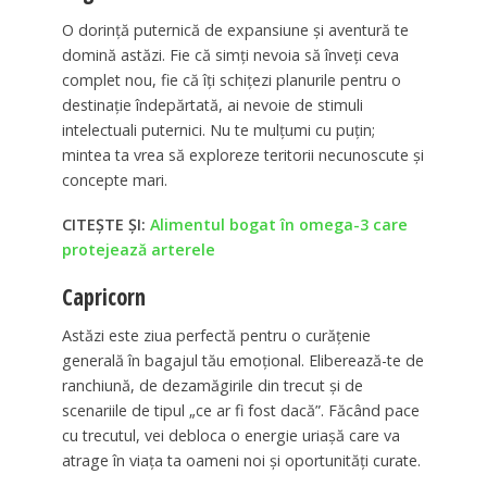
O dorință puternică de expansiune și aventură te
domină astăzi. Fie că simți nevoia să înveți ceva
complet nou, fie că îți schițezi planurile pentru o
destinație îndepărtată, ai nevoie de stimuli
intelectuali puternici. Nu te mulțumi cu puțin;
mintea ta vrea să exploreze teritorii necunoscute și
concepte mari.
CITEȘTE ȘI:
Alimentul bogat în omega-3 care
protejează arterele
Capricorn
Astăzi este ziua perfectă pentru o curățenie
generală în bagajul tău emoțional. Eliberează-te de
ranchiună, de dezamăgirile din trecut și de
scenariile de tipul „ce ar fi fost dacă”. Făcând pace
cu trecutul, vei debloca o energie uriașă care va
atrage în viața ta oameni noi și oportunități curate.