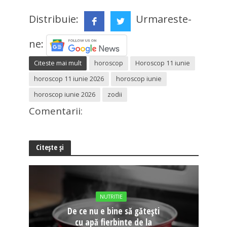
Distribuie:
Urmareste-
ne:
Citeste mai mult
horoscop
Horoscop 11 iunie
horoscop 11 iunie 2026
horoscop iunie
horoscop iunie 2026
zodii
Comentarii:
Citește și
NUTRITIE
De ce nu e bine să gătești
cu apă fierbinte de la