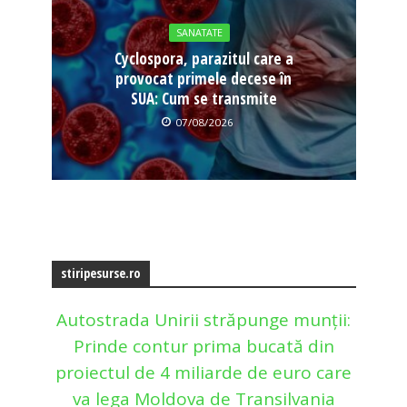
SANATATE
Cyclospora, parazitul care a
provocat primele decese în
SUA: Cum se transmite
07/08/2026
stiripesurse.ro
Autostrada Unirii străpunge munții:
Prinde contur prima bucată din
proiectul de 4 miliarde de euro care
va lega Moldova de Transilvania