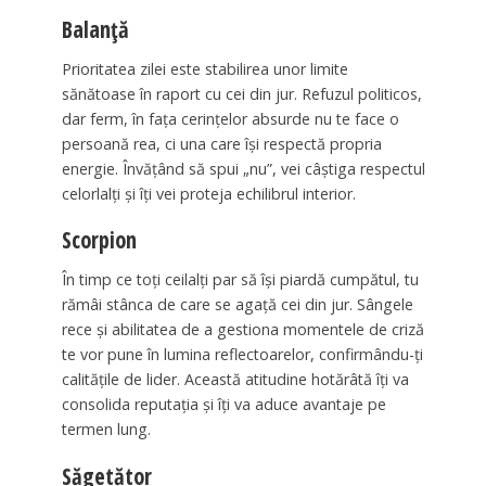
Balanță
Prioritatea zilei este stabilirea unor limite
sănătoase în raport cu cei din jur. Refuzul politicos,
dar ferm, în fața cerințelor absurde nu te face o
persoană rea, ci una care își respectă propria
energie. Învățând să spui „nu”, vei câștiga respectul
celorlalți și îți vei proteja echilibrul interior.
Scorpion
În timp ce toți ceilalți par să își piardă cumpătul, tu
rămâi stânca de care se agață cei din jur. Sângele
rece și abilitatea de a gestiona momentele de criză
te vor pune în lumina reflectoarelor, confirmându-ți
calitățile de lider. Această atitudine hotărâtă îți va
consolida reputația și îți va aduce avantaje pe
termen lung.
Săgetător