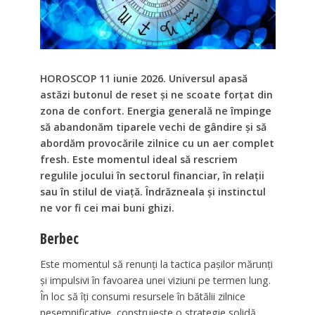
HOROSCOP 11 iunie 2026. Universul apasă
astăzi butonul de reset și ne scoate forțat din
zona de confort. Energia generală ne împinge
să abandonăm tiparele vechi de gândire și să
abordăm provocările zilnice cu un aer complet
fresh. Este momentul ideal să rescriem
regulile jocului în sectorul financiar, în relații
sau în stilul de viață. Îndrăzneala și instinctul
ne vor fi cei mai buni ghizi.
Berbec
Este momentul să renunți la tactica pașilor mărunți
și impulsivi în favoarea unei viziuni pe termen lung.
În loc să îți consumi resursele în bătălii zilnice
nesemnificative, construiește o strategie solidă