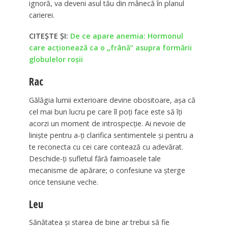
ignoră, va deveni asul tău din mânecă în planul
carierei.
CITEȘTE ȘI:
De ce apare anemia: Hormonul
care acționează ca o „frână” asupra formării
globulelor roșii
Rac
Gălăgia lumii exterioare devine obositoare, așa că
cel mai bun lucru pe care îl poți face este să îți
acorzi un moment de introspecție. Ai nevoie de
liniște pentru a-ți clarifica sentimentele și pentru a
te reconecta cu cei care contează cu adevărat.
Deschide-ți sufletul fără faimoasele tale
mecanisme de apărare; o confesiune va șterge
orice tensiune veche.
Leu
Sănătatea și starea de bine ar trebui să fie