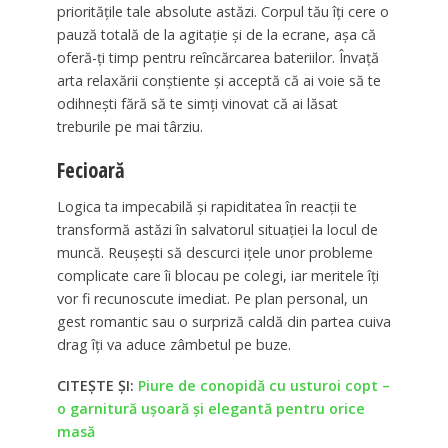
prioritățile tale absolute astăzi. Corpul tău îți cere o
pauză totală de la agitație și de la ecrane, așa că
oferă-ți timp pentru reîncărcarea bateriilor. Învață
arta relaxării conștiente și acceptă că ai voie să te
odihnești fără să te simți vinovat că ai lăsat
treburile pe mai târziu.
Fecioară
Logica ta impecabilă și rapiditatea în reacții te
transformă astăzi în salvatorul situației la locul de
muncă. Reușești să descurci ițele unor probleme
complicate care îi blocau pe colegi, iar meritele îți
vor fi recunoscute imediat. Pe plan personal, un
gest romantic sau o surpriză caldă din partea cuiva
drag îți va aduce zâmbetul pe buze.
CITEȘTE ȘI:
Piure de conopidă cu usturoi copt –
o garnitură ușoară și elegantă pentru orice
masă