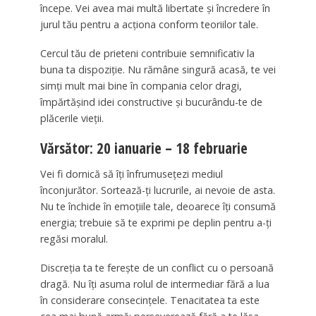
începe. Vei avea mai multă libertate și încredere în
jurul tău pentru a acționa conform teoriilor tale.
Cercul tău de prieteni contribuie semnificativ la
buna ta dispoziție. Nu rămâne singură acasă, te vei
simți mult mai bine în compania celor dragi,
împărtășind idei constructive și bucurându-te de
plăcerile vieții.
Vărsător: 20 ianuarie – 18 februarie
Vei fi dornică să îți înfrumusețezi mediul
înconjurător. Sortează-ți lucrurile, ai nevoie de asta.
Nu te închide în emoțiile tale, deoarece îți consumă
energia; trebuie să te exprimi pe deplin pentru a-ți
regăsi moralul.
Discreția ta te ferește de un conflict cu o persoană
dragă. Nu îți asuma rolul de intermediar fără a lua
în considerare consecințele. Tenacitatea ta este