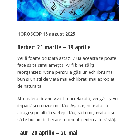
HOROSCOP 15 august 2025
Berbec: 21 martie – 19 aprilie
Vei fi foarte ocupată astăzi. Ziua aceasta te poate
face să te simți amețită. Ar fi bine să îți
reorganizezi rutina pentru a găsi un echilibru mai
bun și un stil de viață mai echilibrat, mai apropiat
de natura ta.
Atmosfera devine vizibil mai relaxată, vei găsi și vei
împărtăși entuziasmul tău. Așadar, nu ezita să
atragi și pe alții în vârtejul tău, să trimiți invitații și
să te bucuri de fiecare moment pentru a te răsfăța.
Taur: 20 aprilie – 20 mai