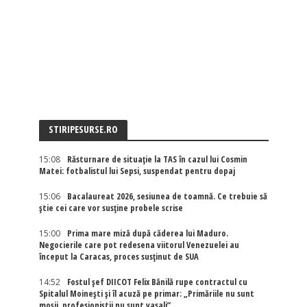
STIRIPESURSE.RO
15:08
Răsturnare de situație la TAS în cazul lui Cosmin
Matei: fotbalistul lui Sepsi, suspendat pentru dopaj
15:06
Bacalaureat 2026, sesiunea de toamnă. Ce trebuie să
știe cei care vor susține probele scrise
15:00
Prima mare miză după căderea lui Maduro.
Negocierile care pot redesena viitorul Venezuelei au
început la Caracas, proces susținut de SUA
14:52
Fostul șef DIICOT Felix Bănilă rupe contractul cu
Spitalul Moinești și îl acuză pe primar: „Primăriile nu sunt
moșii, profesioniștii nu sunt vasali”