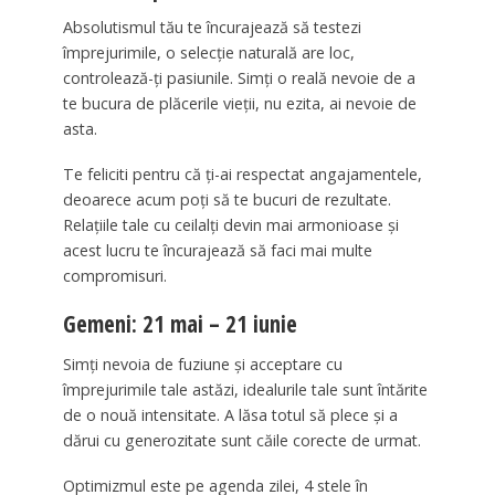
Absolutismul tău te încurajează să testezi
împrejurimile, o selecție naturală are loc,
controlează-ți pasiunile. Simți o reală nevoie de a
te bucura de plăcerile vieții, nu ezita, ai nevoie de
asta.
Te feliciti pentru că ți-ai respectat angajamentele,
deoarece acum poți să te bucuri de rezultate.
Relațiile tale cu ceilalți devin mai armonioase și
acest lucru te încurajează să faci mai multe
compromisuri.
Gemeni: 21 mai – 21 iunie
Simți nevoia de fuziune și acceptare cu
împrejurimile tale astăzi, idealurile tale sunt întărite
de o nouă intensitate. A lăsa totul să plece și a
dărui cu generozitate sunt căile corecte de urmat.
Optimizmul este pe agenda zilei, 4 stele în