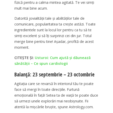
fizică pentru a calma mintea agitată. Te vei simți
mult mai bine acum.
Datorită jovialității tale și abilităților tale de
comunicare, popularitatea ta crește astăzi. Toate
ingredientele sunt la locul lor pentru ca tu să te
simți excelent și să îți surprinzi cei din jur. Totul
merge bine pentru tine! Așadar, profită de acest
moment.
CITEȘTE ȘI:
Usturoi: Cum ajută și dăunează
sănătății – Ce spun cardiologii
Balanță: 23 septembrie – 23 octombrie
Agitația care se revarsă în interiorul tău te poate
face să mergi în toate direcțiile. Furtună
emoțională în față! Setea ta de viață te poate duce
să urmezi unele explorări mai neobișnuite. Fii
atentă la mișcările bruște, spune Astrology.com.