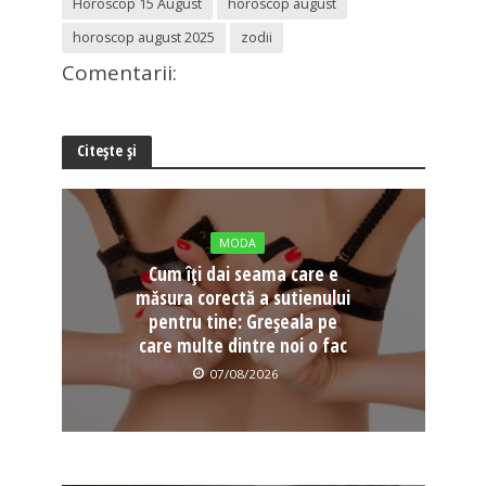
Horoscop 15 August
horoscop august
horoscop august 2025
zodii
Comentarii:
Citește și
MODA
Cum îți dai seama care e
măsura corectă a sutienului
pentru tine: Greșeala pe
care multe dintre noi o fac
07/08/2026