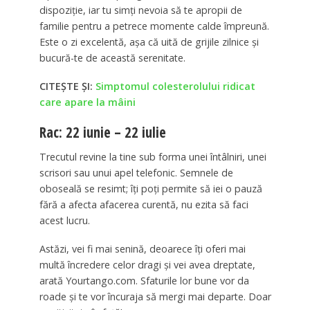
dispoziție, iar tu simți nevoia să te apropii de
familie pentru a petrece momente calde împreună.
Este o zi excelentă, așa că uită de grijile zilnice și
bucură-te de această serenitate.
CITEȘTE ȘI:
Simptomul colesterolului ridicat
care apare la mâini
Rac: 22 iunie – 22 iulie
Trecutul revine la tine sub forma unei întâlniri, unei
scrisori sau unui apel telefonic. Semnele de
oboseală se resimt; îți poți permite să iei o pauză
fără a afecta afacerea curentă, nu ezita să faci
acest lucru.
Astăzi, vei fi mai senină, deoarece îți oferi mai
multă încredere celor dragi și vei avea dreptate,
arată Yourtango.com. Sfaturile lor bune vor da
roade și te vor încuraja să mergi mai departe. Doar