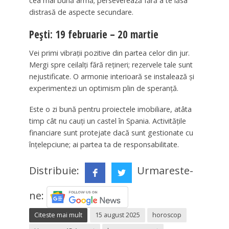
cea mai bună armă; perseverează fără a te lăsa
distrasă de aspecte secundare.
Pești: 19 februarie – 20 martie
Vei primi vibrații pozitive din partea celor din jur.
Mergi spre ceilalți fără rețineri; rezervele tale sunt
nejustificate. O armonie interioară se instalează și
experimentezi un optimism plin de speranță.
Este o zi bună pentru proiectele imobiliare, atâta
timp cât nu cauți un castel în Spania. Activitățile
financiare sunt protejate dacă sunt gestionate cu
înțelepciune; ai partea ta de responsabilitate.
Distribuie:
Urmareste-
ne:
Citeste mai mult
15 august 2025
horoscop