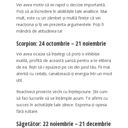
Vei avea motiv să iei rapid o decizie importantă.
Poți să ai încredere în abilitățile tale analitice. Mai
mult, este cu un zâmbet și multă finețe că vei
reacționa și îți vei prezenta argumentele. Poți fi
mândră de atitudinea ta!
Scorpion: 24 octombrie – 21 noiembrie
Vei avea ocazia să înțelegi că porți o inhibiție
inutilă, profită de această șansă pentru a te elibera
de ea. Riști să-i epuizezi pe cei din jurul tău. Fii mai
atentă cu ceilalți, canalizează-ți energia într-un mod
util.
Reactivezi proiecte vechi cu înțelepciune. Știi cum
să faci lucrurile să se întâmple acum. Te afirmi cu
succes în activitățile tale zilnice. Exprima-ți opinia
fără ezitare.
Săgetător: 22 noiembrie – 21 decembrie