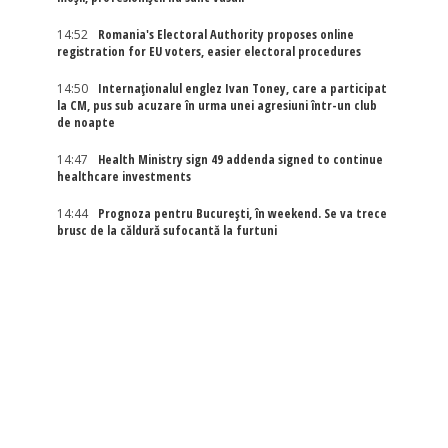
14:52
Romania's Electoral Authority proposes online
registration for EU voters, easier electoral procedures
14:50
Internaţionalul englez Ivan Toney, care a participat
la CM, pus sub acuzare în urma unei agresiuni într-un club
de noapte
14:47
Health Ministry sign 49 addenda signed to continue
healthcare investments
14:44
Prognoza pentru București, în weekend. Se va trece
brusc de la căldură sufocantă la furtuni