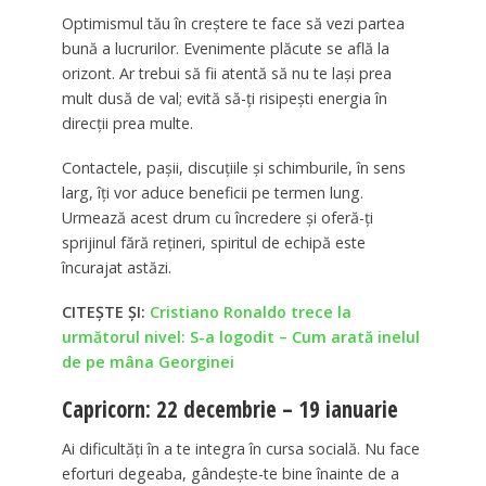
Optimismul tău în creștere te face să vezi partea
bună a lucrurilor. Evenimente plăcute se află la
orizont. Ar trebui să fii atentă să nu te lași prea
mult dusă de val; evită să-ți risipești energia în
direcții prea multe.
Contactele, pașii, discuțiile și schimburile, în sens
larg, îți vor aduce beneficii pe termen lung.
Urmează acest drum cu încredere și oferă-ți
sprijinul fără rețineri, spiritul de echipă este
încurajat astăzi.
CITEȘTE ȘI:
Cristiano Ronaldo trece la
următorul nivel: S-a logodit – Cum arată inelul
de pe mâna Georginei
Capricorn: 22 decembrie – 19 ianuarie
Ai dificultăți în a te integra în cursa socială. Nu face
eforturi degeaba, gândește-te bine înainte de a