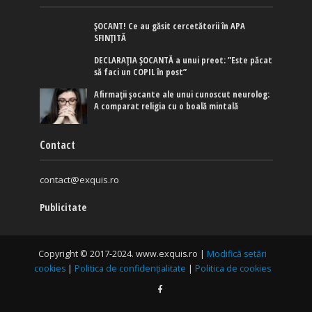
ȘOCANT! Ce au găsit cercetătorii în APA
SFINȚITĂ
DECLARAȚIA ȘOCANTĂ a unui preot: ”Este păcat
să faci un COPIL în post”
Afirmaţii şocante ale unui cunoscut neurolog:
A comparat religia cu o boală mintală
Contact
contact@exquis.ro
Publicitate
Copyright © 2017-2024. www.exquis.ro |
Modifică setări
cookies
|
Politica de confidențialitate
|
Politica de cookies