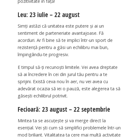
pozitivitate în față!
Leu: 23 iulie – 22 august
Simți astăzi că unitatea este putere și ai un
sentiment de parteneriate avantajoase. Fă
acorduri. Ar fi bine să te implici într-un sport de
rezistență pentru a găsi un echilibru mai bun,
împingându-te progresiv.
E timpul să-ți recunoști limitele. Vei avea dreptate
să ai încredere în cei din jurul tău pentru a te
sprijini. Există ceva nou în aer, nu vei avea cu
adevărat ocazia să iei o pauză, este alegerea ta să
găsești echilibrul potrivit.
Fecioară: 23 august – 22 septembrie
Mintea ta se ascuțește și va merge direct la
esențial. Vei ști cum să simplifici problemele într-un
mod briliant. Vitalitatea ta cere mai multă activitate