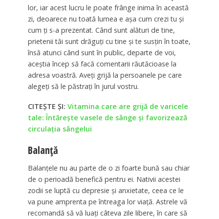
lor, iar acest lucru le poate frânge inima în această
zi, deoarece nu toată lumea e așa cum crezi tu și
cum ți s-a prezentat. Când sunt alături de tine,
prietenii tăi sunt drăguți cu tine și te susțin în toate,
însă atunci când sunt în public, departe de voi,
aceștia încep să facă comentarii răutăcioase la
adresa voastră. Aveți grijă la persoanele pe care
alegeți să le păstrați în jurul vostru.
CITEȘTE ȘI:
Vitamina care are grijă de varicele
tale: Întărește vasele de sânge și favorizează
circulația sângelui
Balanță
Balanțele nu au parte de o zi foarte bună sau chiar
de o perioadă benefică pentru ei. Nativii acestei
zodii se luptă cu depresie și anxietate, ceea ce le
va pune amprenta pe întreaga lor viață. Astrele vă
recomandă să vă luați câteva zile libere, în care să