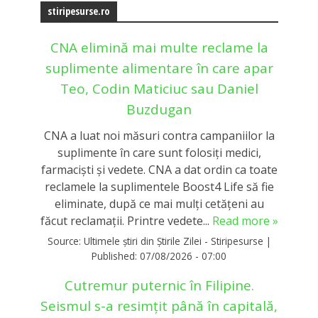
stiripesurse.ro
CNA elimină mai multe reclame la
suplimente alimentare în care apar
Teo, Codin Maticiuc sau Daniel
Buzdugan
CNA a luat noi măsuri contra campaniilor la
suplimente în care sunt folosiţi medici,
farmacişti şi vedete. CNA a dat ordin ca toate
reclamele la suplimentele Boost4 Life să fie
eliminate, după ce mai mulți cetățeni au
făcut reclamații. Printre vedete...
Read more »
Source:
Ultimele știri din Știrile Zilei - Stiripesurse
|
Published:
07/08/2026 - 07:00
Cutremur puternic în Filipine.
Seismul s-a resimțit până în capitală,