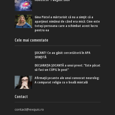
Gina Pistol a mărturisit că nu a simțit că a
aparținut nimănui de când era mică: Cine este
totuși persoana care a schimbat acest lucru
pentru ea
Cele mai comentate
ȘOCANT! Ce au găsit cercetătorii în APA
SFINȚITĂ
DECLARAȚIA ȘOCANTĂ a unui preot: ”Este păcat
să faci un COPIL în post”
Afirmaţii şocante ale unui cunoscut neurolog:
A comparat religia cu o boală mintală
Contact
contact@exquis.ro