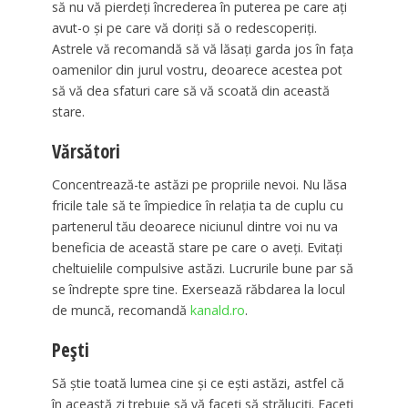
să nu vă pierdeți încrederea în puterea pe care ați
avut-o și pe care vă doriți să o redescoperiți.
Astrele vă recomandă să vă lăsați garda jos în fața
oamenilor din jurul vostru, deoarece acestea pot
să vă dea sfaturi care să vă scoată din această
stare.
Vărsători
Concentrează-te astăzi pe propriile nevoi. Nu lăsa
fricile tale să te împiedice în relația ta de cuplu cu
partenerul tău deoarece niciunul dintre voi nu va
beneficia de această stare pe care o aveți. Evitați
cheltuielile compulsive astăzi. Lucrurile bune par să
se îndrepte spre tine. Exersează răbdarea la locul
de muncă, recomandă
kanald.ro
.
Pești
Să știe toată lumea cine și ce ești astăzi, astfel că
în această zi trebuie să vă faceți să străluciți. Faceți