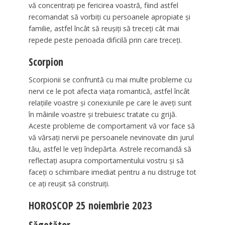
vă concentrați pe fericirea voastră, fiind astfel
recomandat să vorbiți cu persoanele apropiate și
familie, astfel încât să reușiți să treceți cât mai
repede peste perioada dificilă prin care treceți.
Scorpion
Scorpionii se confruntă cu mai multe probleme cu
nervi ce le pot afecta viața romantică, astfel încât
relațiile voastre și conexiunile pe care le aveți sunt
în mâinile voastre și trebuiesc tratate cu grijă.
Aceste probleme de comportament vă vor face să
vă vărsați nervii pe persoanele nevinovate din jurul
tău, astfel le veți îndepărta. Astrele recomandă să
reflectați asupra comportamentului vostru și să
faceți o schimbare imediat pentru a nu distruge tot
ce ați reușit să construiți.
HOROSCOP 25 noiembrie 2023