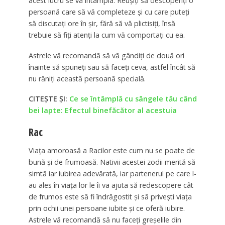
acest lucru se va întâmpla. Reușiți să descoperiți o
persoană care să vă completeze și cu care puteți
să discutați ore în șir, fără să vă plictisiți, însă
trebuie să fiți atenți la cum vă comportați cu ea.
Astrele vă recomandă să vă gândiți de două ori
înainte să spuneți sau să faceți ceva, astfel încât să
nu răniți această persoană specială.
CITEȘTE ȘI:
Ce se întâmplă cu sângele tău când
bei lapte: Efectul binefăcător al acestuia
Rac
Viața amoroasă a Racilor este cum nu se poate de
bună și de frumoasă. Nativii acestei zodii merită să
simtă iar iubirea adevărată, iar partenerul pe care l-
au ales în viața lor le îi va ajuta să redescopere cât
de frumos este să fi îndrăgostit și să privești viața
prin ochii unei persoane iubite și ce oferă iubire.
Astrele vă recomandă să nu faceți greșelile din