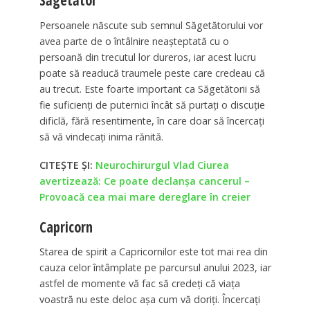
Săgetător
Persoanele născute sub semnul Săgetătorului vor
avea parte de o întâlnire neașteptată cu o
persoană din trecutul lor dureros, iar acest lucru
poate să readucă traumele peste care credeau că
au trecut. Este foarte important ca Săgetătorii să
fie suficienți de puternici încât să purtați o discuție
dificlă, fără resentimente, în care doar să încercați
să vă vindecați inima rănită.
CITEȘTE ȘI:
Neurochirurgul Vlad Ciurea
avertizează: Ce poate declanșa cancerul –
Provoacă cea mai mare dereglare în creier
Capricorn
Starea de spirit a Capricornilor este tot mai rea din
cauza celor întâmplate pe parcursul anului 2023, iar
astfel de momente vă fac să credeți că viața
voastră nu este deloc așa cum vă doriți. Încercați