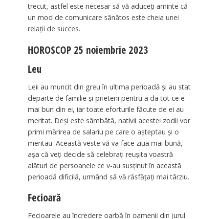
trecut, astfel este necesar să vă aduceți aminte că
un mod de comunicare sănătos este cheia unei
relații de succes.
HOROSCOP 25 noiembrie 2023
Leu
Leii au muncit din greu în ultima perioadă și au stat
departe de familie și prieteni pentru a da tot ce e
mai bun din ei, iar toate eforturile făcute de ei au
meritat. Deși este sâmbătă, nativii acestei zodii vor
primi mărirea de salariu pe care o așteptau și o
meritau. Această veste vă va face ziua mai bună,
așa că veți decide să celebrați reușita voastră
alături de persoanele ce v-au susținut în această
perioadă dificilă, urmând să vă răsfățați mai târziu.
Fecioară
Fecioarele au încredere oarbă în oamenii din jurul