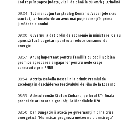
Cod roșu în șapte județe, vijelii de până la 90 km/h și grindină
09:04
Tot mai puțini turiști aleg România. Vacanțele s-au
scurtat, iar hotelurile au avut mai puțini clienți în prima
jumătate a anului
09:00
Guvernul a dat ordin de economie în ministere. Ce au
ajuns să facă bugetarii pentru a reduce consumul de
energie
08:57
Anunț important pentru familiile cu copii. Bolojan
promite aprobarea angajărilor pentru noile creșe
construite prin PNRR
08:54
Actriţa Isabella Rossellini a primit Premiul de
Excelenţă în deschiderea Festivalului de Film de la Locarno
08:53
Atletul român Ștefan Ciobanu, pe locul 8 în finala
probei de aruncare a greutății la Mondialele U20
08:50
Dan Dungaciu îi atacă pe guvernanți în plină criza
energetică: 'Nici măcar prognoza meteo nu o urmărești'