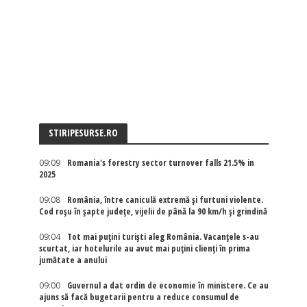
STIRIPESURSE.RO
09:09
Romania's forestry sector turnover falls 21.5% in
2025
09:08
România, între caniculă extremă și furtuni violente.
Cod roșu în șapte județe, vijelii de până la 90 km/h și grindină
09:04
Tot mai puțini turiști aleg România. Vacanțele s-au
scurtat, iar hotelurile au avut mai puțini clienți în prima
jumătate a anului
09:00
Guvernul a dat ordin de economie în ministere. Ce au
ajuns să facă bugetarii pentru a reduce consumul de