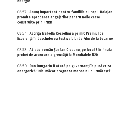
energie
08:57
Anunț important pentru familiile cu copii. Bolojan
promite aprobarea angajărilor pentru noile creșe
construite prin PNRR
08:54
Actriţa Isabella Rossellini a primit Premiul de
Excelenţă în deschiderea Festivalului de Film de la Locarno
08:53
Atletul român Ștefan Ciobanu, pe locul 8 în finala
probei de aruncare a greutății la Mondialele U20
08:50
Dan Dungaciu îi atacă pe guvernanți în plină criza
energetică: 'Nici măcar prognoza meteo nu o urmărești'