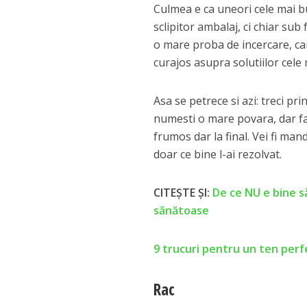
Culmea e ca uneori cele mai bu
sclipitor ambalaj, ci chiar su
o mare proba de incercare, care
curajos asupra solutiilor cele
Asa se petrece si azi: treci prin
numesti o mare povara, dar fapt
frumos dar la final. Vei fi man
doar ce bine l-ai rezolvat.
CITEȘTE ȘI:
De ce NU e bine să
sănătoase
9 trucuri pentru un ten perf
Rac