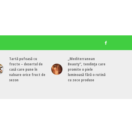
Tartă pufoasă cu
„Mediterranean
fructe – desertul de
Beauty”, tendința care
casă care pune în
promite o piele
valoare orice fruct de
luminoasă fără o rutină
sezon
cu zece produse