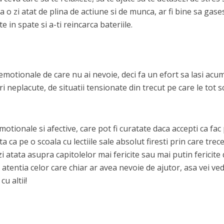
la o zi atat de plina de actiune si de munca, ar fi bine sa gase
e in spate si a-ti reincarca bateriile.
motionale de care nu ai nevoie, deci fa un efort sa lasi acum
i neplacute, de situatii tensionate din trecut pe care le tot sc
emotionale si afective, care pot fi curatate daca accepti ca fac
ta ca pe o scoala cu lectiile sale absolut firesti prin care trec
i atata asupra capitolelor mai fericite sau mai putin fericite 
a atentia celor care chiar ar avea nevoie de ajutor, asa vei ve
u altii!