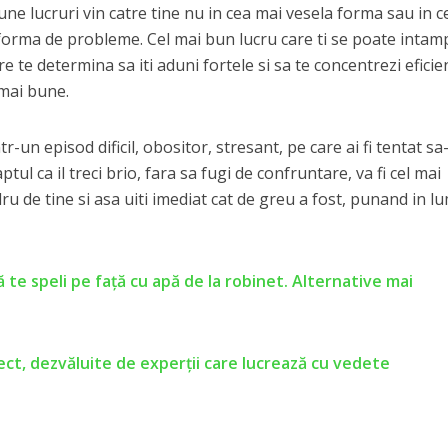
ne lucruri vin catre tine nu in cea mai vesela forma sau in c
b forma de probleme. Cel mai bun lucru care ti se poate intam
 te determina sa iti aduni fortele si sa te concentrezi eficien
 mai bune.
tr-un episod dificil, obositor, stresant, pe care ai fi tentat sa-
ul ca il treci brio, fara sa fugi de confruntare, va fi cel mai
dru de tine si asa uiti imediat cat de greu a fost, punand in l
 te speli pe faţă cu apă de la robinet. Alternative mai
ect, dezvăluite de experţii care lucrează cu vedete