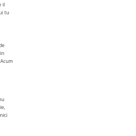
 il
ui tu
 de
 in
. Acum
 nu
ie,
nici