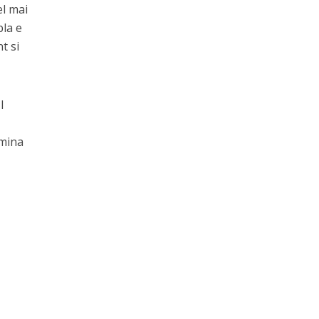
el mai
pla e
t si
l
umina