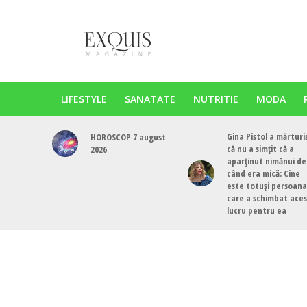
LIFESTYLE
SANATATE
NUTRITIE
MODA
Gina Pistol a mărturi
HOROSCOP 7 august
că nu a simțit că a
2026
aparținut nimănui de
când era mică: Cine
este totuși persoana
care a schimbat ace
lucru pentru ea