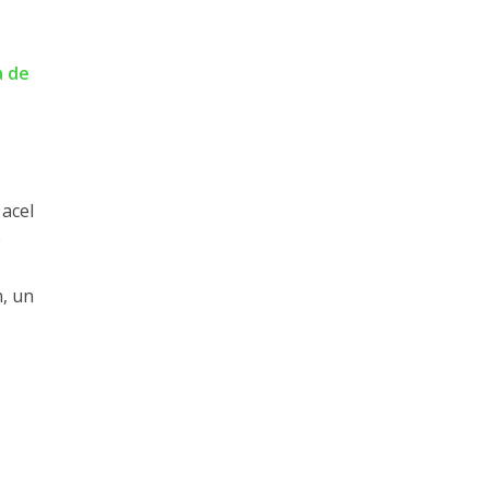
a de
 acel
e
n, un