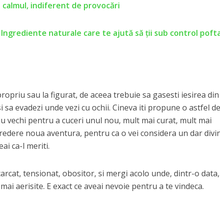
 calmul, indiferent de provocări
: Ingrediente naturale care te ajută să ţii sub control poft
ropriu sau la figurat, de aceea trebuie sa gasesti iesirea din
si sa evadezi unde vezi cu ochii. Cineva iti propune o astfel d
u vechi pentru a cuceri unul nou, mult mai curat, mult mai
ncredere noua aventura, pentru ca o vei considera un dar divi
ai ca-l meriti.
ncarcat, tensionat, obositor, si mergi acolo unde, dintr-o data,
mai aerisite. E exact ce aveai nevoie pentru a te vindeca.