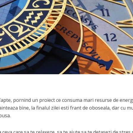
la fapte, pornind un proiect ce consuma mari resurse de energ
ainteaza bine, la finalul zilei esti frant de oboseala, dar cu m
pusa.
a ceva care sa te relaxeze, sa te ajute sa te detasezi de stres 