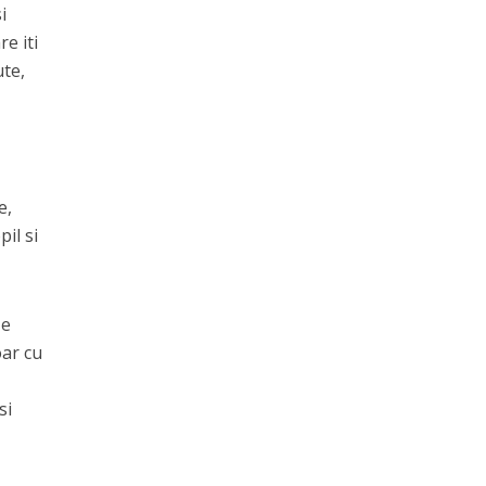
i
e iti
ute,
e,
pil si
 e
oar cu
si