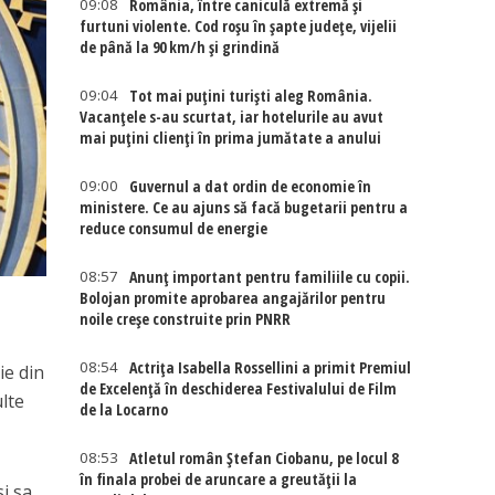
09:08
România, între caniculă extremă și
furtuni violente. Cod roșu în șapte județe, vijelii
de până la 90 km/h și grindină
09:04
Tot mai puțini turiști aleg România.
Vacanțele s-au scurtat, iar hotelurile au avut
mai puțini clienți în prima jumătate a anului
09:00
Guvernul a dat ordin de economie în
ministere. Ce au ajuns să facă bugetarii pentru a
reduce consumul de energie
08:57
Anunț important pentru familiile cu copii.
Bolojan promite aprobarea angajărilor pentru
noile creșe construite prin PNRR
08:54
Actriţa Isabella Rossellini a primit Premiul
ie din
de Excelenţă în deschiderea Festivalului de Film
ulte
de la Locarno
08:53
Atletul român Ștefan Ciobanu, pe locul 8
în finala probei de aruncare a greutății la
si sa