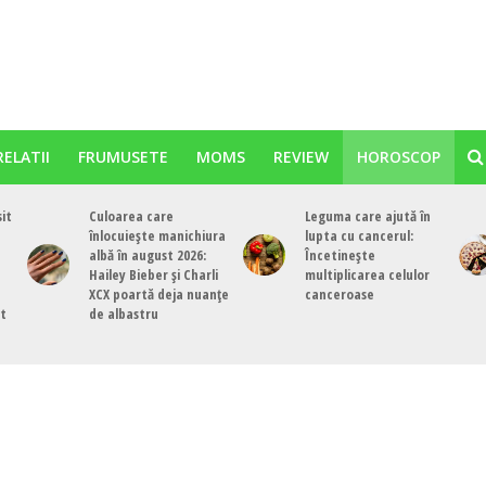
RELATII
FRUMUSETE
MOMS
REVIEW
HOROSCOP
sit
Culoarea care
Leguma care ajută în
înlocuiește manichiura
lupta cu cancerul:
albă în august 2026:
Încetinește
Hailey Bieber și Charli
multiplicarea celulor
XCX poartă deja nuanțe
canceroase
st
de albastru