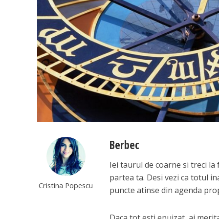
Berbec
Iei taurul de coarne si treci 
partea ta. Desi vezi ca totul in
Cristina Popescu
puncte atinse din agenda pro
Daca tot esti epuizat, ai merit