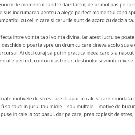
enorm de momentul cand le dai startul, de primul pas pe care
i de sus indrumarea pentru a alege perfect momentul cand sp
mpatibil cu cel in care si cerurile sunt de acord cu decizia ta.
ecta intre vointa ta si vointa divina, iar acest lucru se poate
ea deschide o poarta spre un drum cu care cineva acolo sus e
arcursul. Ai deci curaj sa pui in practica ideea care s-a nascut
tul e perfect, conform astrelor, destinului si vointei divine
 toate motivele de stres care iti apar in cale si care niciodata
fi sa cauti in jurul tau micile – sau multele – motive de bucur
puse in cale la tot pasul, dar pe care, prea coplesit de stres, 