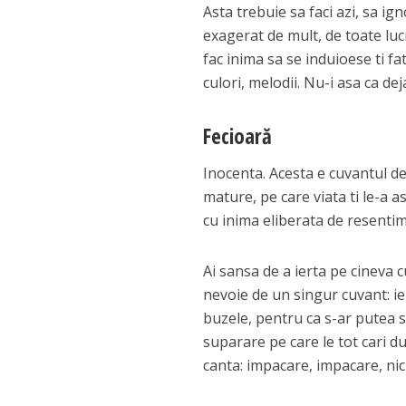
Asta trebuie sa faci azi, sa ign
exagerat de mult, de toate lucr
fac inima sa se induioese ti f
culori, melodii. Nu-i asa ca dej
Fecioară
Inocenta. Acesta e cuvantul de 
mature, pe care viata ti le-a as
cu inima eliberata de resentim
Ai sansa de a ierta pe cineva c
nevoie de un singur cuvant: ier
buzele, pentru ca s-ar putea 
suparare pe care le tot cari dup
canta: impacare, impacare, ni