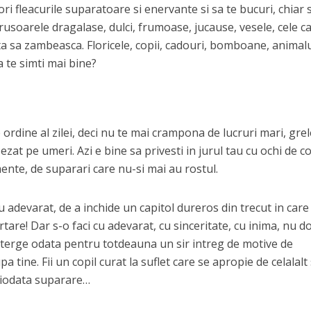
ori fleacurile suparatoare si enervante si sa te bucuri, chiar s
usoarele dragalase, dulci, frumoase, jucause, vesele, cele car
ata sa zambeasca. Floricele, copii, cadouri, bomboane, animal
a te simti mai bine?
ordine al zilei, deci nu te mai crampona de lucruri mari, grel
ezat pe umeri. Azi e bine sa privesti in jurul tau cu ochi de co
ente, de suparari care nu-si mai au rostul.
u adevarat, de a inchide un capitol dureros din trecut in care
tare! Dar s-o faci cu adevarat, cu sinceritate, cu inima, nu d
sterge odata pentru totdeauna un sir intreg de motive de
a tine. Fii un copil curat la suflet care se apropie de celalalt 
ciodata suparare…