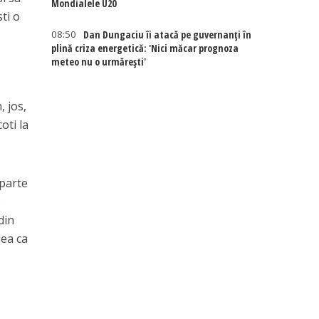
Mondialele U20
sti o
08:50
Dan Dungaciu îi atacă pe guvernanți în
plină criza energetică: 'Nici măcar prognoza
meteo nu o urmărești'
, jos,
oti la
 parte
e
din
dea ca