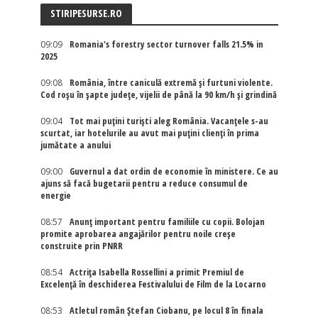
STIRIPESURSE.RO
09:09
Romania's forestry sector turnover falls 21.5% in
2025
09:08
România, între caniculă extremă și furtuni violente.
Cod roșu în șapte județe, vijelii de până la 90 km/h și grindină
09:04
Tot mai puțini turiști aleg România. Vacanțele s-au
scurtat, iar hotelurile au avut mai puțini clienți în prima
jumătate a anului
09:00
Guvernul a dat ordin de economie în ministere. Ce au
ajuns să facă bugetarii pentru a reduce consumul de
energie
08:57
Anunț important pentru familiile cu copii. Bolojan
promite aprobarea angajărilor pentru noile creșe
construite prin PNRR
08:54
Actriţa Isabella Rossellini a primit Premiul de
Excelenţă în deschiderea Festivalului de Film de la Locarno
08:53
Atletul român Ștefan Ciobanu, pe locul 8 în finala