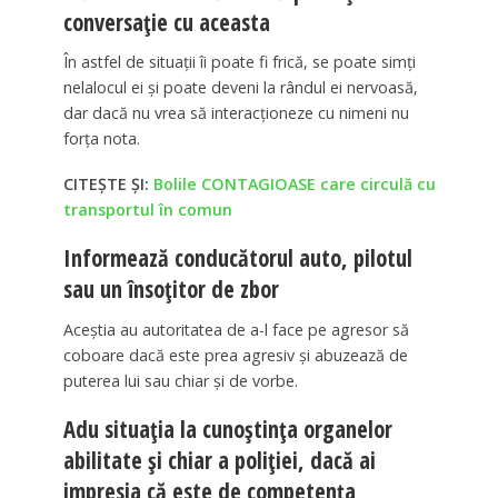
conversație cu aceasta
În astfel de situații îi poate fi frică, se poate simți
nelalocul ei și poate deveni la rândul ei nervoasă,
dar dacă nu vrea să interacționeze cu nimeni nu
forța nota.
CITEȘTE ȘI:
Bolile CONTAGIOASE care circulă cu
transportul în comun
Informează conducătorul auto, pilotul
sau un însoțitor de zbor
Aceștia au autoritatea de a-l face pe agresor să
coboare dacă este prea agresiv și abuzează de
puterea lui sau chiar și de vorbe.
Adu situația la cunoștința organelor
abilitate și chiar a poliției, dacă ai
impresia că este de competența