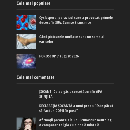
Cele mai populare
Cyclospora, parazitul care a provocat primele
decese în SUA: Cum se transmite
Când picioarele umflate sunt un semn al
varicelor
HOROSCOP 7 august 2026
Cele mai comentate
ȘOCANT! Ce au găsit cercetătorii în APA
SFINȚITĂ
DECLARAȚIA ȘOCANTĂ a unui preot: ”Este păcat
să faci un COPIL în post”
Afirmaţii şocante ale unui cunoscut neurolog:
A comparat religia cu o boală mintală