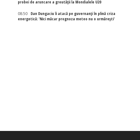
probei de aruncare a greutății la Mondialele U20
08:50
Dan Dungaciu îi atacă pe guvernanți în plină criza
energetică: 'Nici măcar prognoza meteo nu o urmărești'