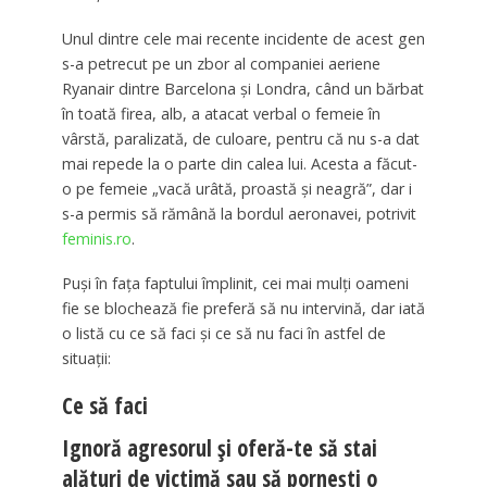
Unul dintre cele mai recente incidente de acest gen
s-a petrecut pe un zbor al companiei aeriene
Ryanair dintre Barcelona și Londra, când un bărbat
în toată firea, alb, a atacat verbal o femeie în
vârstă, paralizată, de culoare, pentru că nu s-a dat
mai repede la o parte din calea lui. Acesta a făcut-
o pe femeie „vacă urâtă, proastă și neagră”, dar i
s-a permis să rămână la bordul aeronavei, potrivit
feminis.ro
.
Puși în fața faptului împlinit, cei mai mulți oameni
fie se blochează fie preferă să nu intervină, dar iată
o listă cu ce să faci și ce să nu faci în astfel de
situații:
Ce să faci
Ignoră agresorul și oferă-te să stai
alături de victimă sau să pornești o