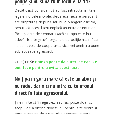
poliție și nu suna tu în locul ei la 112
Decât dacă consideri că au fost întrecute limitele
legale, nu cele morale, deoarece fiecare persoană
are dreptul să depună sau nu o plângere oficială,
pentru că acest lucru implică anumite drumuri de
făcut și acte de semnat. Dacă situația este într-
adevăr foarte gravă, organele de poliție nici măcar
nu au nevoie de cooperarea victimei pentru a pune
sub acuzație agresorul.
CITEȘTE ȘI:
Brânza poate da dureri de cap. Ce
poţi face pentru a evita acest lucru
Nu țipa în gura mare că este un abuz și
nu râde, dar nici nu intra cu telefonul
direct în fața agresorului.
Ține minte că înregistrezi sau faci poze doar cu
scopul de a obține dovezi, nu pentru a te distra și
orice încercare de a perturba agresorul poate