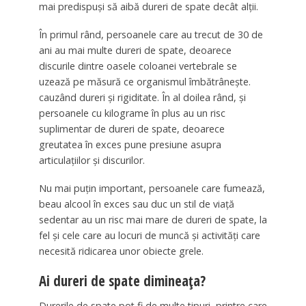
mai predispuși să aibă dureri de spate decât alții.
În primul rând, persoanele care au trecut de 30 de
ani au mai multe dureri de spate, deoarece
discurile dintre oasele coloanei vertebrale se
uzează pe măsură ce organismul îmbătrânește.
cauzând dureri și rigiditate. În al doilea rând, și
persoanele cu kilograme în plus au un risc
suplimentar de dureri de spate, deoarece
greutatea în exces pune presiune asupra
articulațiilor și discurilor.
Nu mai puțin important, persoanele care fumează,
beau alcool în exces sau duc un stil de viață
sedentar au un risc mai mare de dureri de spate, la
fel și cele care au locuri de muncă și activități care
necesită ridicarea unor obiecte grele.
Ai dureri de spate dimineața?
Durerile de spate pot fi de multe tipuri, printre care