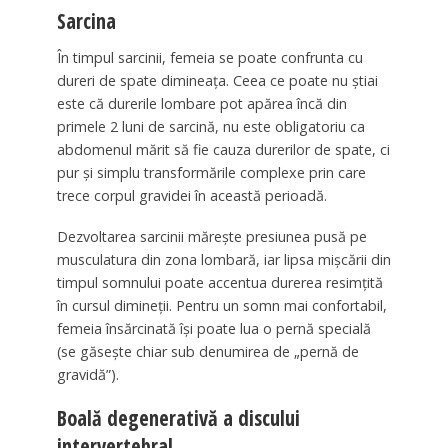
Sarcina
În timpul sarcinii, femeia se poate confrunta cu
dureri de spate dimineața. Ceea ce poate nu știai
este că durerile lombare pot apărea încă din
primele 2 luni de sarcină, nu este obligatoriu ca
abdomenul mărit să fie cauza durerilor de spate, ci
pur și simplu transformările complexe prin care
trece corpul gravidei în această perioadă.
Dezvoltarea sarcinii mărește presiunea pusă pe
musculatura din zona lombară, iar lipsa mișcării din
timpul somnului poate accentua durerea resimțită
în cursul dimineții. Pentru un somn mai confortabil,
femeia însărcinată își poate lua o pernă specială
(se găsește chiar sub denumirea de „pernă de
gravidă”).
Boală degenerativă a discului
intervertebral