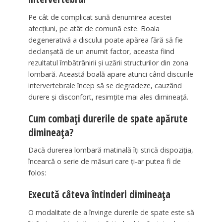
Pe cât de complicat sună denumirea acestei
afecțiuni, pe atât de comună este. Boala
degenerativă a discului poate apărea fără să fie
declanșată de un anumit factor, aceasta fiind
rezultatul îmbătrânirii și uzării structurilor din zona
lombară. Această boală apare atunci când discurile
intervertebrale încep să se degradeze, cauzând
durere și disconfort, resimțite mai ales dimineață.
Cum combați durerile de spate apărute
dimineața?
Dacă durerea lombară matinală îți strică dispoziția,
încearcă o serie de măsuri care ți-ar putea fi de
folos:
Execută câteva întinderi dimineața
O modalitate de a învinge durerile de spate este să