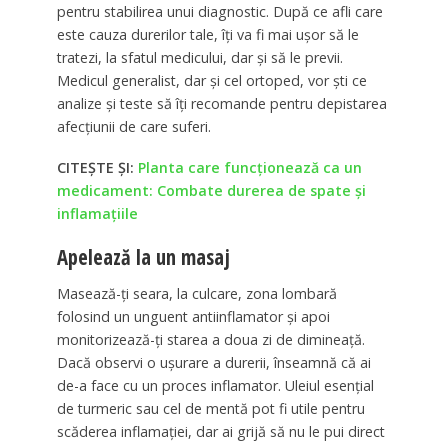
pentru stabilirea unui diagnostic. După ce afli care
este cauza durerilor tale, îți va fi mai ușor să le
tratezi, la sfatul medicului, dar și să le previi.
Medicul generalist, dar și cel ortoped, vor ști ce
analize și teste să îți recomande pentru depistarea
afecțiunii de care suferi.
CITEȘTE ȘI:
Planta care funcționează ca un
medicament: Combate durerea de spate și
inflamațiile
Apelează la un masaj
Masează-ți seara, la culcare, zona lombară
folosind un unguent antiinflamator și apoi
monitorizează-ți starea a doua zi de dimineață.
Dacă observi o ușurare a durerii, înseamnă că ai
de-a face cu un proces inflamator. Uleiul esențial
de turmeric sau cel de mentă pot fi utile pentru
scăderea inflamației, dar ai grijă să nu le pui direct