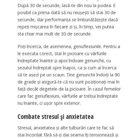
După 30 de secunde, lasă-te din nou la podea. E
posibil ca prima dată să nu reușești să stai 30 de
secunde, dar performanța se îmbunătățește dacă
repeți mișcarea în fiecare zi și, în timp, vei putea
sta chiar mai mult de 30 de secunde.
Poți încerca, de asemenea, genuflexiunile. Pentru a
le executa corect, stai în picioare cu vârfurile
îndreptate înainte și apoi îndoaie genunchii, cu
șezutul îndreptat spre înapoi, ca și cum ai încerca
să te așezi pe un scaun. Ține genunchii îndoiți la 90
de grade și asigură-te că nu sunt poziționați mai în
față decât degetele de la picioare. În cazul femeilor
care fac genuflexiuni, vârfurile ar trebui îndreptate
nu înainte, ci ușor spre exterior.
Combate stresul și anxietatea
Stresul, anxietatea și alte tulburări care te fac să
stai încordat fără să-ți dai seama îți tensionează și