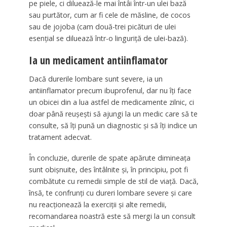
pe piele, ci diluează-le mai întâi într-un ulei bază
sau purtător, cum ar fi cele de măsline, de cocos
sau de jojoba (cam două-trei picături de ulei
esențial se diluează într-o linguriță de ulei-bază).
Ia un medicament antiinflamator
Dacă durerile lombare sunt severe, ia un
antiinflamator precum ibuprofenul, dar nu îți face
un obicei din a lua astfel de medicamente zilnic, ci
doar până reușești să ajungi la un medic care să te
consulte, să îți pună un diagnostic și să îți indice un
tratament adecvat.
În concluzie, durerile de spate apărute dimineața
sunt obișnuite, des întâlnite și, în principiu, pot fi
combătute cu remedii simple de stil de viață. Dacă,
însă, te confrunți cu dureri lombare severe și care
nu reacționează la exerciții și alte remedii,
recomandarea noastră este să mergi la un consult