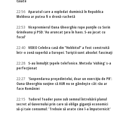
tăiate
22:56
Aparatul care a explodat duminică în Republica
Moldova ar putea fi o dronă-rachetă
22:53
Vicepremierul Oana Gheorghiu rupe punțile cu Sorin
Grindeanu și PSD: 'Au aruncat țara în haos. S-au jucat cu
focul'
22:40
VIDEO Celebra casă din ”Hobbitul” a fost construită
într-o zonă superbă a Europei: Turiștii sunt absolut fascinați
22:28
S-au înmulțit țepele telefonice. Metoda 'vishing' s-a
perfecționat
22:27
'Suspendarea președintelui, doar un exercițiu de PR':
Oana Gheorghiu susține că AUR nu se gândește cât rău ar
face României
22:15
Tudorel Toader pune sub semnul întrebării planul
secret al Guvernului prin care să oblige giganții economici
să-și taie consumul: 'Trebuie să arate cine l-a împuternicit'