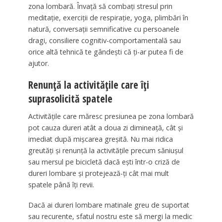
zona lombară. Învață să combați stresul prin
meditație, exerciții de respirație, yoga, plimbări în
natură, conversații semnificative cu persoanele
dragi, consiliere cognitiv-comportamentală sau
orice altă tehnică te gândești că ți-ar putea fi de
ajutor.
Renunță la activitățile care îți
suprasolicită spatele
Activitățile care măresc presiunea pe zona lombară
pot cauza dureri atât a doua zi dimineață, cât și
imediat după mișcarea greșită. Nu mai ridica
greutăți și renunță la activitățile precum săniușul
sau mersul pe bicicletă dacă ești într-o criză de
dureri lombare și protejează-ți cât mai mult
spatele până îți revii.
Dacă ai dureri lombare matinale greu de suportat
sau recurente, sfatul nostru este să mergi la medic