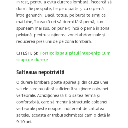
În rest, pentru a evita durerea lombară, încearcă să
dormi fie pe spate, fie pe o parte și cu o pernă
între genunchi. Dacă, totuși, pe burtă te simți cel
mai bine, încearcă ori să dormi fără pernă, cum
spuneam mai sus, ori pune-ți încă o pernă în zona
pelviană, pentru susținerea zonei abdominale și
reducerea presiunii de pe zona lombară.
CITEȘTE ȘI:
Torticolis sau gâtul înțepenit: Cum
scapi de durere
Salteaua nepotrivită
O durere lombară poate apărea și din cauza unei
saltele care nu oferă suficientă susținere coloanei
vertebrale. Achiziționează-ți o saltea fermă și
confortabilă, care să mențină structurile coloanei
vertebrale peste noapte. Indiferent de calitatea
saltelei, aceasta ar trebui schimbată cam o dată la
9-10 ani.