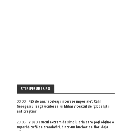
STIRIPESURSE.RO
00:00
425 de ani, 'aceleași interese imperiale': Călin
Georgescu leagă uciderea lui Mihai Viteazul de 'globaliștii
anticreștini'
23:05
VIDEO Trucul extrem de simplu prin care poți obține o
superbă tufă de trandafiri, dintr-un buchet de flori deja