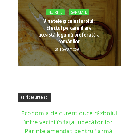
NUTRITIE
SANATATE
Vinetele și colesterolul:
Efectul pe care îl are
această legumă preferată a
românilor
10/08/2026
stiripesurse.ro
Economia de curent duce războiul
între vecini în fața judecătorilor:
Părinte amendat pentru 'larmă'