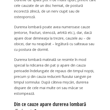
cele cauzate de un disc herniat, de postură
incorectă zilnică, de un nerv ciupit sau de
osteoporoză.
Durerea lombară poate avea numeroase cauze
(entorse, fracturi, stenoză, artrită etc.), dar, dacă
apare doar dimineața la trezire, cauzele au – de
obicei, dar nu neapărat – legătură cu salteaua sau
cu postura de dormit.
Durerea lombară matinală se resimte în mod
special la ridicarea din pat și apare din cauza
perioadei îndelungate de repaus din timpul nopții,
precum și din cauza reducerii fluxului sangvin pe
timpul somnului. După câteva mișcări, durerea
dispare de cele mai multe ori sau măcar se
estompează.
Din ce cauze apare durerea lombară