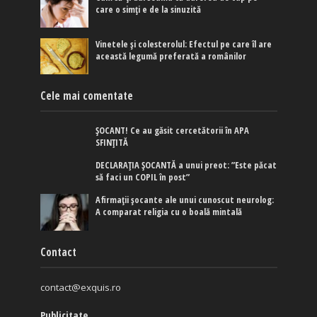
care o simți e de la sinuzită
Vinetele și colesterolul: Efectul pe care îl are
această legumă preferată a românilor
Cele mai comentate
ȘOCANT! Ce au găsit cercetătorii în APA
SFINȚITĂ
DECLARAȚIA ȘOCANTĂ a unui preot: ”Este păcat
să faci un COPIL în post”
Afirmaţii şocante ale unui cunoscut neurolog:
A comparat religia cu o boală mintală
Contact
contact@exquis.ro
Publicitate