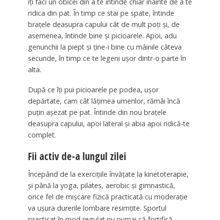
îți faci un obicei din a te întinde chiar înainte de a te
ridica din pat. În timp ce stai pe spate, întinde
brațele deasupra capului cât de mult poți și, de
asemenea, întinde bine și picioarele. Apoi, adu
genunchii la piept și ține-i bine cu mâinile câteva
secunde, în timp ce te legeni ușor dintr-o parte în
alta.
După ce îți pui picioarele pe podea, ușor
depărtate, cam cât lățimea umerilor, rămâi încă
puțin așezat pe pat. Întinde din nou brațele
deasupra capului, apoi lateral și abia apoi ridică-te
complet.
Fii activ de-a lungul zilei
Începând de la exercițiile învățate la kinetoterapie,
și până la yoga, pilates, aerobic și gimnastică,
orice fel de mișcare fizică practicată cu moderație
va ușura durerile lombare resimțite. Sportul
practicat în mod regulat nu numai că fortifică