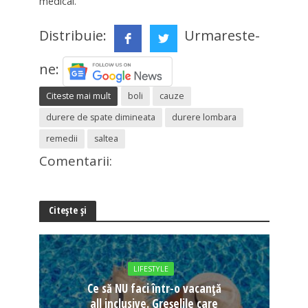
medical.
Distribuie:
Urmareste-
ne:
Citeste mai mult
boli
cauze
durere de spate dimineata
durere lombara
remedii
saltea
Comentarii:
Citește și
LIFESTYLE
Ce să NU faci într-o vacanță
all inclusive. Greșelile care