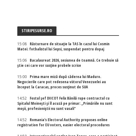
STIRIPESURSE.RO
15:08
Răsturnare de situație la TAS în cazul lui Cosmin
Matei: fotbalistul lui Sepsi, suspendat pentru dopaj
15:06
Bacalaureat 2026, sesiunea de toamnă. Ce trebuie să
știe cei care vor susține probele scrise
15:00
Prima mare miză după căderea lui Maduro.
Negocierile care pot redesena viitorul Venezuelei au
început la Caracas, proces susținut de SUA
14:52
Fostul șef DIICOT Felix Bănilă rupe contractul cu
Spitalul Moinești și îl acuză pe primar: „Primăriile nu sunt
moșii, profesioniștii nu sunt vasali”
14:52
Romania's Electoral Authority proposes online
registration for EU voters, easier electoral procedures