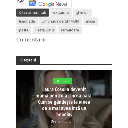
ne:
Citeste mai mult
exquis.ro
ghimbir
limonada
Limonadă de GHIMBIR
masa
paste
Paste 2018
sarbatoare
Comentarii:
Citește și
LIFESTYLE
Laura Cosoi a devenit
mamă pentru a cincea oară:
Cum se gândește la ideea
de a mai avea încă un
bebeluș
07/08/2026