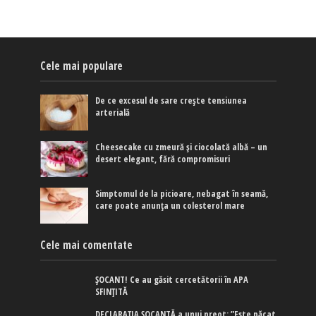
Cele mai populare
De ce excesul de sare crește tensiunea
arterială
Cheesecake cu zmeură și ciocolată albă – un
desert elegant, fără compromisuri
Simptomul de la picioare, nebagat în seamă,
care poate anunța un colesterol mare
Cele mai comentate
ȘOCANT! Ce au găsit cercetătorii în APA
SFINȚITĂ
DECLARAȚIA ȘOCANTĂ a unui preot: ”Este păcat