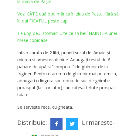
la masa de Paște
Vezi CÂTE ouă poţi mânca în ziua de Paşte, fără să
îţi dai FICATUL peste cap
Te ung pe… stomac! Uite ce să bei ÎNAINTEA unei
mese copioase
Intr-o carafa de 2 litri, puneti sucul de lămaie și
mierea si amestecati bine. Adaugați restul de 6
pahare de apă si ”compotul” de ghimbir de la
frigider. Pentru o aroma de ghimbir mai puternica,
adaugati o lingura sau doua de suc de ghimbir
proaspat (la storcator) sau cateva feliute prospat
taiate.
Se servește rece, cu gheața.
Distribuie:
Urmareste-