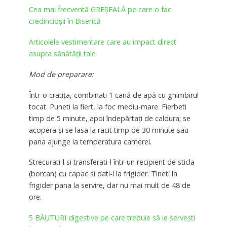
Cea mai frecventă GREȘEALĂ pe care o fac
credincioşii în Biserică
Articolele vestimentare care au impact direct
asupra sănătății tale
Mod de preparare:
Într-o cratița, combinati 1 cană de apă cu ghimbirul
tocat. Puneti la fiert, la foc mediu-mare. Fierbeti
timp de 5 minute, apoi îndepărtați de caldura; se
acopera și se lasa la racit timp de 30 minute sau
pana ajunge la temperatura camerei.
Strecurati-l si transferati-l într-un recipient de sticla
(borcan) cu capac si dati-l la frigider. Tineti la
frigider pana la servire, dar nu mai mult de 48 de
ore.
5 BĂUTURI digestive pe care trebuie să le servești