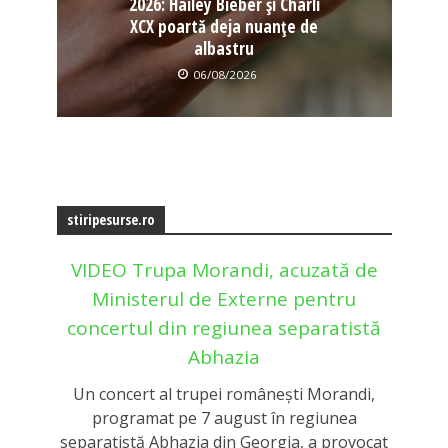
2026: Hailey Bieber și Charli
XCX poartă deja nuanțe de
albastru
06/08/2026
stiripesurse.ro
VIDEO Trupa Morandi, acuzată de
Ministerul de Externe pentru
concertul din regiunea separatistă
Abhazia
Un concert al trupei românești Morandi,
programat pe 7 august în regiunea
separatistă Abhazia din Georgia, a provocat