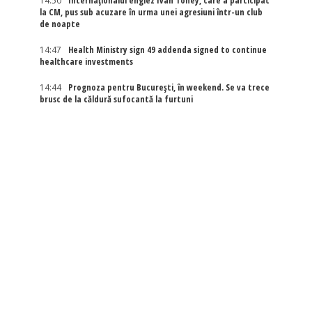
14:50
Internaţionalul englez Ivan Toney, care a participat
la CM, pus sub acuzare în urma unei agresiuni într-un club
de noapte
14:47
Health Ministry sign 49 addenda signed to continue
healthcare investments
14:44
Prognoza pentru București, în weekend. Se va trece
brusc de la căldură sufocantă la furtuni