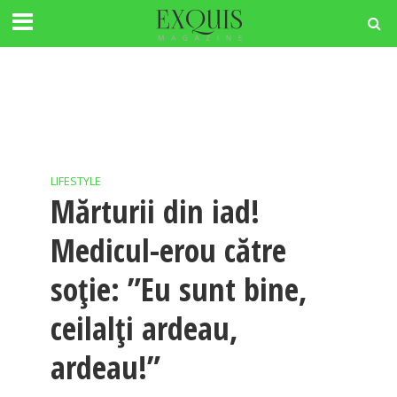
LIFESTYLE
Mărturii din iad!
Medicul-erou către
soție: ”Eu sunt bine,
ceilalți ardeau,
ardeau!”