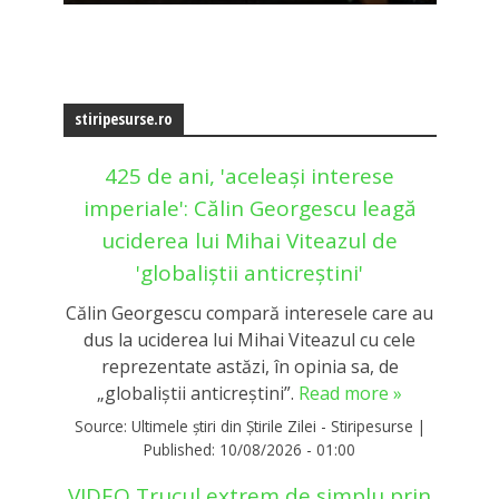
stiripesurse.ro
425 de ani, 'aceleași interese
imperiale': Călin Georgescu leagă
uciderea lui Mihai Viteazul de
'globaliștii anticreștini'
Călin Georgescu compară interesele care au
dus la uciderea lui Mihai Viteazul cu cele
reprezentate astăzi, în opinia sa, de
„globaliștii anticreștini”.
Read more »
Source:
Ultimele știri din Știrile Zilei - Stiripesurse
|
Published:
10/08/2026 - 01:00
VIDEO Trucul extrem de simplu prin