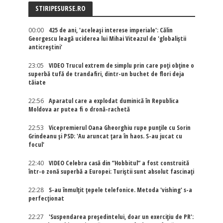
STIRIPESURSE.RO
00:00
425 de ani, 'aceleași interese imperiale': Călin
Georgescu leagă uciderea lui Mihai Viteazul de 'globaliștii
anticreștini'
23:05
VIDEO Trucul extrem de simplu prin care poți obține o
superbă tufă de trandafiri, dintr-un buchet de flori deja
tăiate
22:56
Aparatul care a explodat duminică în Republica
Moldova ar putea fi o dronă-rachetă
22:53
Vicepremierul Oana Gheorghiu rupe punțile cu Sorin
Grindeanu și PSD: 'Au aruncat țara în haos. S-au jucat cu
focul'
22:40
VIDEO Celebra casă din ”Hobbitul” a fost construită
într-o zonă superbă a Europei: Turiștii sunt absolut fascinați
22:28
S-au înmulțit țepele telefonice. Metoda 'vishing' s-a
perfecționat
22:27
'Suspendarea președintelui, doar un exercițiu de PR':