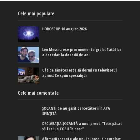
Cele mai populare
HOROSCOP 10 august 2026
Leo Messi trece prin momente grele: Tatăl lui
a decedat la doar 68 de ani
Cât de sănătos este să dormi cu televizorul
aprins: Ce spun specialiștii
Cele mai comentate
ȘOCANT! Ce au găsit cercetătorii în APA
SFINȚITĂ
DECLARAȚIA ȘOCANTĂ a unui preot: ”Este păcat
să faci un COPIL în post”
Afirmaţii şocante ale unui cunoscut neurolog: