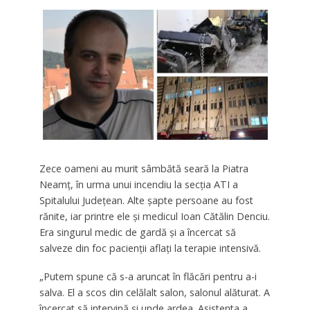
Zece oameni au murit sâmbătă seară la Piatra
Neamţ, în urma unui incendiu la secţia ATI a
Spitalului Judeţean. Alte şapte persoane au fost
rănite, iar printre ele şi medicul Ioan Cătălin Denciu.
Era singurul medic de gardă și a încercat să
salveze din foc pacienții aflați la terapie intensivă.
„Putem spune că s-a aruncat în flăcări pentru a-i
salva. El a scos din celălalt salon, salonul alăturat. A
încercat să intervină şi unde ardea. Asistenta a