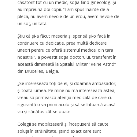
căsătorit tot cu un medic, soția fiind ginecolog. Și
au împreună doi copii. ”I-am spus înainte de a
pleca, nu avem nevoie de un erou, avem nevoie de
un soţ, un tată.
Ştiu că şi-a făcut meseria şi sper să şi-o facă în
continuare cu dedicaţie, prea multă dedicare
uneori pentru ce oferă sistemul medical din ţara
noastră.”, a povestit soția doctorului, transferat în
această dimineață la Spitalul Militar ”Reine Astrid”
din Bruxelles, Belgia.
„Se interesează toţi de el, şi doamna ambasador,
şi toată lumea. Pe mine nu mă interesează astea,
vreau să primească atenţia medicală pe care cu
siguranţă o va primi acolo şi să se întoarcă acasă
viu şi sănătos cât se poate.
Colegii se mobilizaseră şi începuseră să caute
soluţii în străinătate, ştiind exact care sunt