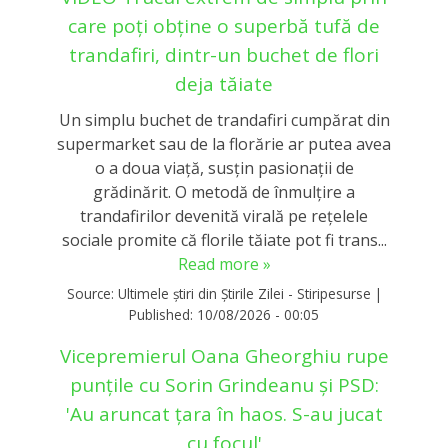
care poți obține o superbă tufă de
trandafiri, dintr-un buchet de flori
deja tăiate
Un simplu buchet de trandafiri cumpărat din
supermarket sau de la florărie ar putea avea
o a doua viață, susțin pasionații de
grădinărit. O metodă de înmulțire a
trandafirilor devenită virală pe rețelele
sociale promite că florile tăiate pot fi trans...
Read more »
Source:
Ultimele știri din Știrile Zilei - Stiripesurse
|
Published:
10/08/2026 - 00:05
Vicepremierul Oana Gheorghiu rupe
punțile cu Sorin Grindeanu și PSD:
'Au aruncat țara în haos. S-au jucat
cu focul'