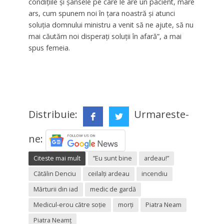
condiţiile şi şansele pe care le are un pacient, mare
ars, cum spunem noi în ţara noastră şi atunci
soluţia domnului ministru a venit să ne ajute, să nu
mai căutăm noi disperaţi soluţii în afară”, a mai
spus femeia.
Distribuie:
Urmareste-
ne:
Citeste mai mult
”Eu sunt bine
ardeau!”
Cătălin Denciu
ceilalți ardeau
incendiu
Mărturii din iad
medic de gardă
Medicul-erou către soție
morți
Piatra Neam
Piatra Neamț