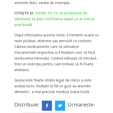
aromele dulci, vanilia de exemplu.
CITEȘTE ȘI:
COVID-19: Cu ce probleme de
sănătate te poți confrunta după ce ai trecut
prin boală
După efectuarea acestor teste, îi trimitem acasă cu
nişte picături, vitamine sau aerosoli cu cortizon.
Câteva medicamente care să stimuleze
mecanismele respective şi îi învăţăm cum să facă
reeducarea mirosului. Creierul reînvaţă să miroasă.
Este un exerciţiu pentru care trebuie să fii foarte
ambiţios.
Gustul este foarte strâns legat de miros şi este
acelaşi lucru. Învăţăm la fel ce gust au anumite
alimente”, a mai precizat medicul Ioana Vodă.
Distribuie:
Urmareste-