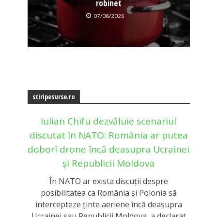
robinet
07/08/2026
stiripesurse.ro
Iulian Chifu dezvăluie scenariul
discutat în NATO: România ar putea
doborî drone încă deasupra Ucrainei
și Republicii Moldova
În NATO ar exista discuții despre
posibilitatea ca România și Polonia să
intercepteze ținte aeriene încă deasupra
Ucrainei sau Republicii Moldova, a declarat