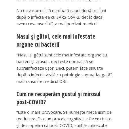
Nu este normal să ne doară capul după trei luni
după o infectarea cu SARS-CoV-2, decât dacă
avem ceva asociat”, a mai precizat medicul.
Nasul şi gâtul, cele mai infestate
organe cu bacterii
“Nasul şi gâtul sunt cele mai infestate organe cu
bacterii şi virusuri, deci este normal să se
suprainfecteze uşor. Deci, putem face sinuzite
după o infecţie virală cu patologie supraadaugată”,
mai transmite medicul ORL.
Cum ne recuperăm gustul şi mirosul
post-COVID?
“Este o mare provocare. Se numeşte mecanism de
reeducare. Este un proces cognitiv. Le facem teste
şi descoperim că post-COVID, sunt recunoscute