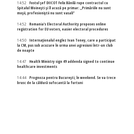
14:52
Fostul șef DIICOT Felix Bănilă rupe contractul cu
Spitalul Moinești și îl acuză pe primar: „Primăriile nu sunt
moșii, profesioniștii nu sunt vasali”
14:52
Romania's Electoral Authority proposes online
registration for EU voters, easier electoral procedures
14:50
Internaţionalul englez Ivan Toney, care a participat
la CM, pus sub acuzare în urma unei agresiuni într-un club
de noapte
14:47
Health Ministry sign 49 addenda signed to continue
healthcare investments
14:44
Prognoza pentru București, în weekend. Se va trece
brusc de la căldură sufocantă la furtuni