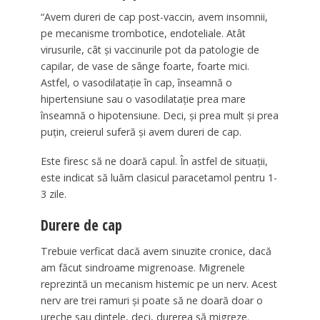
“Avem dureri de cap post-vaccin, avem insomnii,
pe mecanisme trombotice, endoteliale. Atât
virusurile, cât şi vaccinurile pot da patologie de
capilar, de vase de sânge foarte, foarte mici.
Astfel, o vasodilataţie în cap, înseamnă o
hipertensiune sau o vasodilataţie prea mare
înseamnă o hipotensiune. Deci, şi prea mult şi prea
puţin, creierul suferă şi avem dureri de cap.
Este firesc să ne doară capul. În astfel de situaţii,
este indicat să luăm clasicul paracetamol pentru 1-
3 zile.
Durere de cap
Trebuie verficat dacă avem sinuzite cronice, dacă
am făcut sindroame migrenoase. Migrenele
reprezintă un mecanism histemic pe un nerv. Acest
nerv are trei ramuri şi poate să ne doară doar o
ureche sau dintele, deci, durerea să migreze.