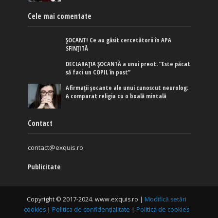
Cele mai comentate
ȘOCANT! Ce au găsit cercetătorii în APA
SFINȚITĂ
DECLARAȚIA ȘOCANTĂ a unui preot: ”Este păcat
să faci un COPIL în post”
Afirmaţii şocante ale unui cunoscut neurolog:
A comparat religia cu o boală mintală
Contact
contact@exquis.ro
Publicitate
Copyright © 2017-2024. www.exquis.ro |
Modifică setări
cookies
|
Politica de confidențialitate
|
Politica de cookies