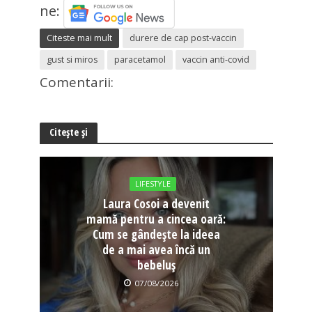
ne:
Citeste mai mult
durere de cap post-vaccin
gust si miros
paracetamol
vaccin anti-covid
Comentarii:
Citește și
LIFESTYLE
Laura Cosoi a devenit
mamă pentru a cincea oară:
Cum se gândește la ideea
de a mai avea încă un
bebeluș
07/08/2026