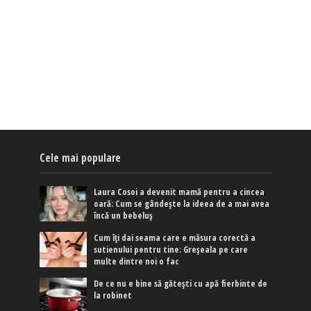
Cele mai populare
Laura Cosoi a devenit mamă pentru a cincea
oară: Cum se gândește la ideea de a mai avea
încă un bebeluș
Cum îți dai seama care e măsura corectă a
sutienului pentru tine: Greșeala pe care
multe dintre noi o fac
De ce nu e bine să gătești cu apă fierbinte de
la robinet