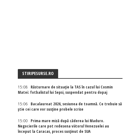
STIRIPESURSE.RO
15:08
Răsturnare de situație la TAS în cazul lui Cosmin
Matei: fotbalistul lui Sepsi, suspendat pentru dopaj
15:06
Bacalaureat 2026, sesiunea de toamnă. Ce trebuie să
știe cei care vor susține probele scrise
15:00
Prima mare miză după căderea lui Maduro.
Negocierile care pot redesena viitorul Venezuelei au
început la Caracas, proces susținut de SUA