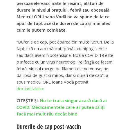
persoanele vaccinate le resimt, alături de
durere la nivelul brațului, febră sau oboseală.
Medicul ORL Ioana Vodă ne va spune de la ce
apar de fapt aceste dureri de cap și mai ales
cum le putem combate.
“Durerile de cap, pot apărea din multe lucruri. De la
faptul că nu am mâncat, până la o hipoglicemie
sau dacă avem hipotensiune. Boala COVID-19 este
o infecţie cu un virus neurotrop. Pe lângă ca facem
febră, virusul merge pe filamentele nervoase, ne
dă lipsă de gust şi miros, dar şi dureri de cap”, a
spus medicul ORL Ioana Vodă potrivit
doctorulzilei.ro
CITEȘTE ȘI:
Nu te trata singur acasă dacă ai
COVID: Medicamentele care ar putea să îți
facă mai mult rău decât bine
Durerile de cap post-vaccin