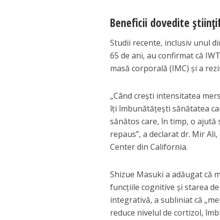
Beneficii dovedite științi
Studii recente, inclusiv unul d
65 de ani, au confirmat că IWT a
masă corporală (IMC) și a rezi
„Când crești intensitatea mersu
îți îmbunătățești sănătatea c
sănătos care, în timp, o ajută
repaus”, a declarat dr. Mir Al
Center din California.
Shizue Masuki a adăugat că me
funcțiile cognitive și starea 
integrativă, a subliniat că „me
reduce nivelul de cortizol, î