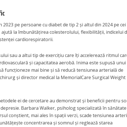
fic
in 2023 pe persoane cu diabet de tip 2 și altul din 2024 pe cei
jută la îmbunătățirea colesterolului, flexibilității, indicelui 
stenței cardiorespiratorii.
lui sau a altui tip de exercițiu care îți accelerează ritmul car
ardiovasculară și capacitatea aerobă. Inima este supusă unui
 să funcționeze mai bine și să reducă tensiunea arterială de
i, chirurg și director medical la MemorialCare Surgical Weight
todele ei de cercetare au demonstrat și beneficii pentru s
de depresie. Barbara Walker, psiholog specializată în sănătate
rsul conștient, mai ales în spații verzi, scade tensiunea arteri
mbunătățește concentrarea și somnul și reglează starea