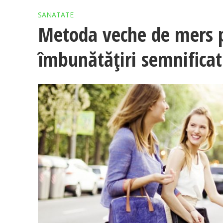
SANATATE
Metoda veche de mers p
îmbunătățiri semnificati