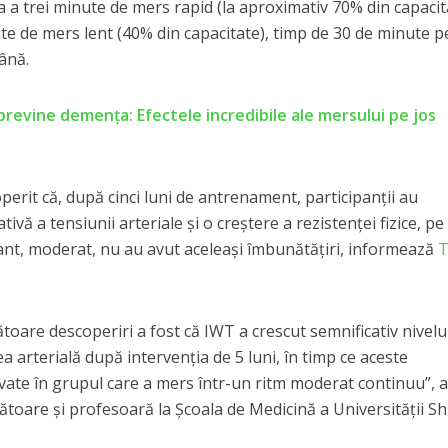
a trei minute de mers rapid (la aproximativ 70% din capaci
e de mers lent (40% din capacitate), timp de 30 de minute pe
ână.
 previne demenţa: Efectele incredibile ale mersului pe jos
perit că, după cinci luni de antrenament, participanții au
tivă a tensiunii arteriale și o creștere a rezistenței fizice, p
tant, moderat, nu au avut aceleași îmbunătățiri, informează
toare descoperiri a fost că IWT a crescut semnificativ nivelu
nea arterială după intervenția de 5 luni, în timp ce aceste
vate în grupul care a mers într-un ritm moderat continuu”, 
ătoare și profesoară la Școala de Medicină a Universității S