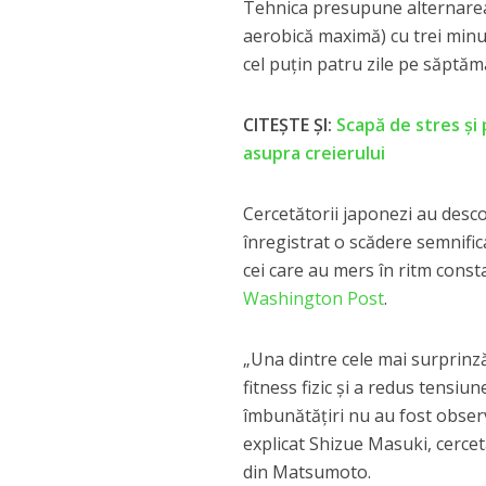
Tehnica presupune alternarea 
aerobică maximă) cu trei minut
cel puțin patru zile pe săptăm
CITEȘTE ȘI:
Scapă de stres şi
asupra creierului
Cercetătorii japonezi au desco
înregistrat o scădere semnifica
cei care au mers în ritm cons
Washington Post
.
„Una dintre cele mai surprinză
fitness fizic și a redus tensiu
îmbunătățiri nu au fost obser
explicat Shizue Masuki, cercet
din Matsumoto.