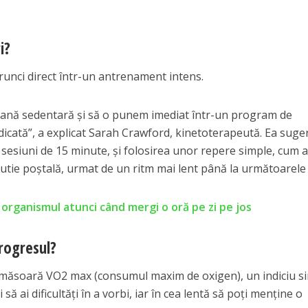
i?
runci direct într-un antrenament intens.
oană sedentară și să o punem imediat într-un program de
dicată”, a explicat Sarah Crawford, kinetoterapeută. Ea sug
 sesiuni de 15 minute, și folosirea unor repere simple, cum ar
cutie poștală, urmat de un ritm mai lent până la următoarele 
 organismul atunci când mergi o oră pe zi pe jos
rogresul?
s măsoară VO2 max (consumul maxim de oxigen), un indiciu s
 să ai dificultăți în a vorbi, iar în cea lentă să poți menține o