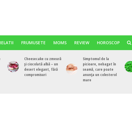
RELATII
FRUMUSETE
MOMS
REVIEW
HOROSCOP
e
Cheesecake cu zmeură
Simptomul de la
și ciocolată albă – un
picioare, nebagat în
desert elegant, fără
seamă, care poate
compromisuri
anunța un colesterol
mare