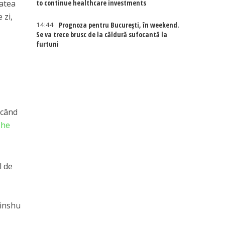
to continue healthcare investments
tatea
 zi,
14:44
Prognoza pentru București, în weekend.
Se va trece brusc de la căldură sufocantă la
furtuni
e când
The
l de
a
hinshu