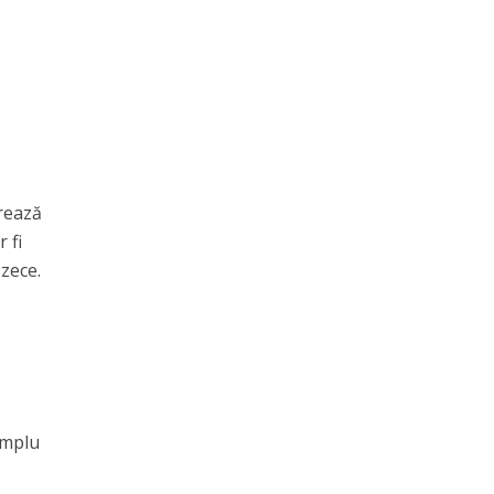
erează
 fi
zece.
implu