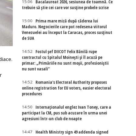
15:06
Bacalaureat 2026, sesiunea de toamnă. Ce
trebuie să știe cei care vor susține probele scrise
15:00
Prima mare miză după căderea lui
Maduro. Negocierile care pot redesena viitorul
Venezuelei au început la Caracas, proces susținut
de SUA
14:52
Fostul șef DIICOT Felix Bănilă rupe
contractul cu Spitalul Moinești și îl acuză pe
diace.
primar: „Primăriile nu sunt moșii, profesioniștii
nu sunt vasali”
r
14:52
Romania's Electoral Authority proposes
online registration for EU voters, easier electoral
procedures
14:50
Internaţionalul englez Ivan Toney, care a
participat la CM, pus sub acuzare în urma unei
agresiuni într-un club de noapte
14:47
Health Ministry sign 49 addenda signed