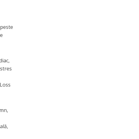
 peste
de
diac,
 stres
 Loss
omn,
ală,