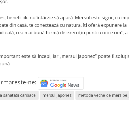
șor.
es, beneficiile nu întârzie să apară. Mersul este sigur, cu im
coate din casă, te conectează cu natura, îți oferă expunere la
 îndoială, cea mai bună formă de exercițiu pentru orice om”, a
mportant este să începi, iar „mersul japonez” poate fi soluți
bună.
rmareste-ne:
a sanatatii cardiace
mersul japonez
metoda veche de mers pe 