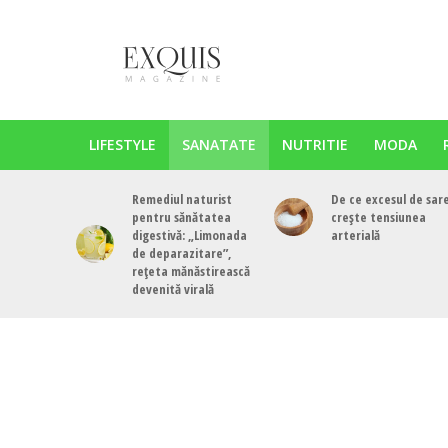
LIFESTYLE
SANATATE
NUTRITIE
MODA
Remediul naturist
De ce excesul de sar
pentru sănătatea
crește tensiunea
digestivă: „Limonada
arterială
de deparazitare”,
rețeta mănăstirească
devenită virală