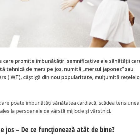
care promite îmbunătățiri semnificative ale sănătății car
tă tehnică de mers pe jos, numită „mersul japonez” sau
rs (IWT), câștigă din nou popularitate, mulțumită rețelelo
rdare poate îmbunătăți sănătatea cardiacă, scădea tensiunea
 ales la persoanele de vârstă mijlocie și vârstnici.
 jos – De ce funcționează atât de bine?