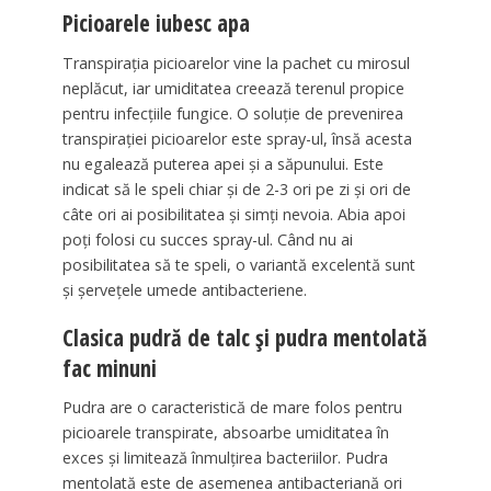
Picioarele iubesc apa
Transpirația picioarelor vine la pachet cu mirosul
neplăcut, iar umiditatea creează terenul propice
pentru infecțiile fungice. O soluție de prevenirea
transpirației picioarelor este spray-ul, însă acesta
nu egalează puterea apei și a săpunului. Este
indicat să le speli chiar și de 2-3 ori pe zi și ori de
câte ori ai posibilitatea și simți nevoia. Abia apoi
poți folosi cu succes spray-ul. Când nu ai
posibilitatea să te speli, o variantă excelentă sunt
și șervețele umede antibacteriene.
Clasica pudră de talc și pudra mentolată
fac minuni
Pudra are o caracteristică de mare folos pentru
picioarele transpirate, absoarbe umiditatea în
exces și limitează înmulțirea bacteriilor. Pudra
mentolată este de asemenea antibacteriană ori