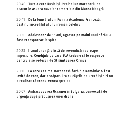
20:49
Turcia cere Rusiei și Ucrainei un moratoriu pe
atacurile asupra navelor comerciale din Marea Neagră
20:41
De la buncărul din Fieni la Academia Franceză:
destinul incredibil al unui român celebru
20:30
Adolescent de 15 ani, agresat pe malul unui pârău. A
fost transportat la spital
20:25
Iranul anunță o listă de revendicări aproape
imposibile: Condițiile pe care SUA trebuie să le respecte
pentru a se redeschide Strâmtoarea Ormuz
20:10
Ea este cea mai norocoasă fată din România: A fost
lovită de tren, dar a scăpat. Era cu căștile pe urechi și nici nu
a realizat că trenul venea spre ea
20:07
Ambasadoarea Ucrainei în Bulgaria, convocată de
urgență după prăbușirea unei drone