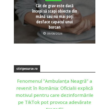
Cât de grav este dacă
începi să scapi obiecte din
mână sau nu mai poți
desface capacul unui
borcan
09/08/2026
stiripesurse.ro
Fenomenul ”Ambulanța Neagră” a
revenit în România: Oficialii explică
motivul pentru care dezinformările
pe TikTok pot provoca adevărate