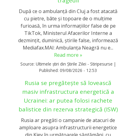
tragedii
După ce o ambulanță din Cluj a fost atacată
cu pietre, bâte și topoare de o mulțime
furioasă, în urma informațiilor false de pe
TikTok, Ministerul Afacerilor Interne a
dezmințit, duminică, știrile false, informează
Mediafax.MAI: Ambulanța Neagră nu e...
Read more »
Source:
Ultimele știri din Știrile Zilei - Stiripesurse
|
Published:
09/08/2026 - 12:53
Rusia se pregătește să lovească
masiv infrastructura energetică a
Ucrainei: ar putea folosi rachete
balistice din rezerva strategică (ISW)
Rusia ar pregăti o campanie de atacuri de
amploare asupra infrastructurii energetice
din Kiev în următoarele săptămâni, cu