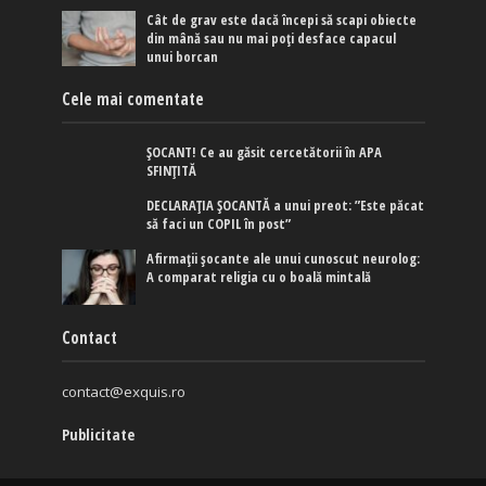
Cât de grav este dacă începi să scapi obiecte
din mână sau nu mai poți desface capacul
unui borcan
Cele mai comentate
ȘOCANT! Ce au găsit cercetătorii în APA
SFINȚITĂ
DECLARAȚIA ȘOCANTĂ a unui preot: ”Este păcat
să faci un COPIL în post”
Afirmaţii şocante ale unui cunoscut neurolog:
A comparat religia cu o boală mintală
Contact
contact@exquis.ro
Publicitate