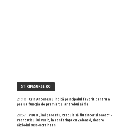
STIRIPESURSE.RO
21:10
Crin Antonescu indică principalul favorit pentru a
prelua funcția de premier: El ar trebui să fie
20:57
VIDEO „Îmi pare rău, trebuie să fiu sincer și onest” -
Pronosticul lui Vucic, în conferința cu Zelenski, despre
războiul ruso-ucrainean