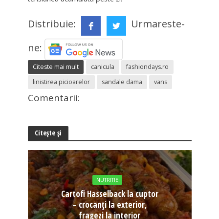
Distribuie:
Urmareste-
ne:
Citeste mai mult
canicula
fashiondays.ro
linistirea picioarelor
sandale dama
vans
Comentarii:
Citește și
NUTRITIE
Cartofi Hasselback la cuptor
– crocanți la exterior,
fragezi la interior