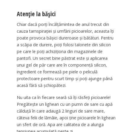
Atenție la bășici
Chiar dacă porți încălțămintea de anul trecut din
cauza tarnspirației și umfării picioarelor, aceasta îți
poate provoca bășici dureroase și bătături. Pentru
a scăpa de durere, poți folosi talonete din silicon
pe care le poți achiziționa din magazinele de
pantofi. Un secret bine păstrat este și aplicarea
unui gel de păr care are în componență silicon,
ingredient ce formează pe piele o peliculă
protectoare pentru scurt timp și poți ajunge până
acasă fără să șchiopătezi.
Nu uita ca în fiecare seară să îți răsfeți picioarele!
Pregătește un lighean cu un pumn de sare cu apă
călduță în care adaugă 2 linguri de sare mare,
câteva felii de lămâie, apoi ține picioarele în lighean
un sfert de oră. Apa are calitatea de a alunga
tensiunea acumulată peste zi.