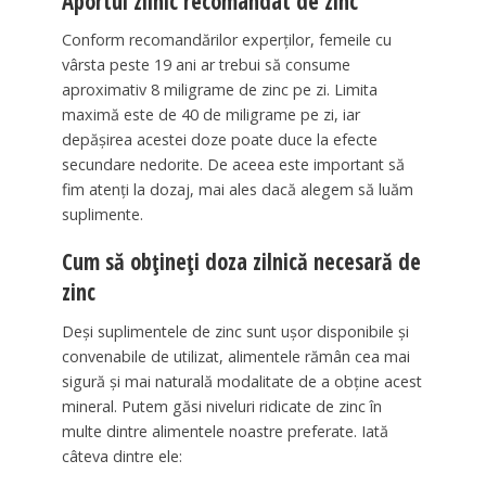
Aportul zilnic recomandat de zinc
Conform recomandărilor experților, femeile cu
vârsta peste 19 ani ar trebui să consume
aproximativ 8 miligrame de zinc pe zi. Limita
maximă este de 40 de miligrame pe zi, iar
depășirea acestei doze poate duce la efecte
secundare nedorite. De aceea este important să
fim atenți la dozaj, mai ales dacă alegem să luăm
suplimente.
Cum să obțineți doza zilnică necesară de
zinc
Deși suplimentele de zinc sunt ușor disponibile și
convenabile de utilizat, alimentele rămân cea mai
sigură și mai naturală modalitate de a obține acest
mineral. Putem găsi niveluri ridicate de zinc în
multe dintre alimentele noastre preferate. Iată
câteva dintre ele: