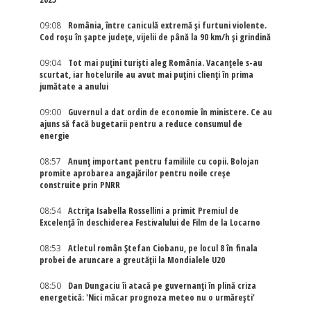
09:08
România, între caniculă extremă și furtuni violente.
Cod roșu în șapte județe, vijelii de până la 90 km/h și grindină
09:04
Tot mai puțini turiști aleg România. Vacanțele s-au
scurtat, iar hotelurile au avut mai puțini clienți în prima
jumătate a anului
09:00
Guvernul a dat ordin de economie în ministere. Ce au
ajuns să facă bugetarii pentru a reduce consumul de
energie
08:57
Anunț important pentru familiile cu copii. Bolojan
promite aprobarea angajărilor pentru noile creșe
construite prin PNRR
08:54
Actriţa Isabella Rossellini a primit Premiul de
Excelenţă în deschiderea Festivalului de Film de la Locarno
08:53
Atletul român Ștefan Ciobanu, pe locul 8 în finala
probei de aruncare a greutății la Mondialele U20
08:50
Dan Dungaciu îi atacă pe guvernanți în plină criza
energetică: 'Nici măcar prognoza meteo nu o urmărești'