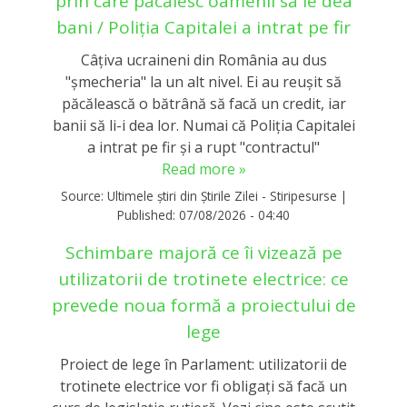
prin care păcălesc oamenii să le dea
bani / Poliția Capitalei a intrat pe fir
Câțiva ucraineni din România au dus
"șmecheria" la un alt nivel. Ei au reușit să
păcălească o bătrână să facă un credit, iar
banii să li-i dea lor. Numai că Poliția Capitalei
a intrat pe fir și a rupt "contractul"
Read more »
Source:
Ultimele știri din Știrile Zilei - Stiripesurse
|
Published:
07/08/2026 - 04:40
Schimbare majoră ce îi vizează pe
utilizatorii de trotinete electrice: ce
prevede noua formă a proiectului de
lege
Proiect de lege în Parlament: utilizatorii de
trotinete electrice vor fi obligați să facă un