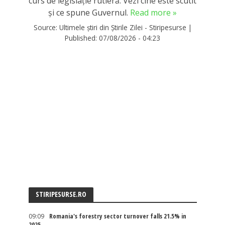
curs de legislație rutieră. Vezi cine este scutit
și ce spune Guvernul.
Read more »
Source:
Ultimele știri din Știrile Zilei - Stiripesurse
|
Published:
07/08/2026 - 04:23
STIRIPESURSE.RO
09:09
Romania's forestry sector turnover falls 21.5% in
2025