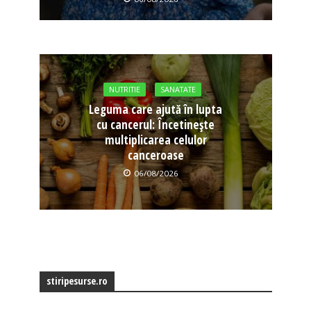
NUTRITIE
SANATATE
Leguma care ajută în lupta
cu cancerul: Încetinește
multiplicarea celulor
canceroase
06/08/2026
stiripesurse.ro