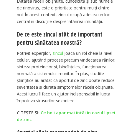
Evitarea răcelii obișnuite, cunoscută și sub numele
de rinovirus, este o prioritate pentru mulți dintre
noi. În acest context, zincul ocupă adesea un loc
central în discuțiile despre întărirea imunității.
De ce este zincul atât de important
pentru sănătatea noastră?
Potrivit experților,
zincul
joacă un rol cheie la nivel
celular, ajutând procese precum vindecarea rănilor,
sinteza proteinelor și, bineînțeles, funcționarea
normală a sistemului imunitar. În plus, studiile
științifice au arătat că aportul de zinc poate reduce
severitatea și durata simptomelor răcelii obișnuite.
Acest lucru îl face un ajutor indispensabil în lupta
împotriva virusurilor sezoniere.
CITEȘTE ȘI:
Ce boli apar mai întâi în cazul lipsei
de zinc