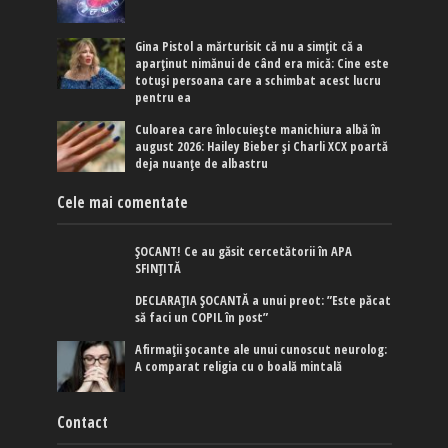
Gina Pistol a mărturisit că nu a simțit că a
aparținut nimănui de când era mică: Cine este
totuși persoana care a schimbat acest lucru
pentru ea
Culoarea care înlocuiește manichiura albă în
august 2026: Hailey Bieber și Charli XCX poartă
deja nuanțe de albastru
Cele mai comentate
ȘOCANT! Ce au găsit cercetătorii în APA
SFINȚITĂ
DECLARAȚIA ȘOCANTĂ a unui preot: ”Este păcat
să faci un COPIL în post”
Afirmaţii şocante ale unui cunoscut neurolog:
A comparat religia cu o boală mintală
Contact