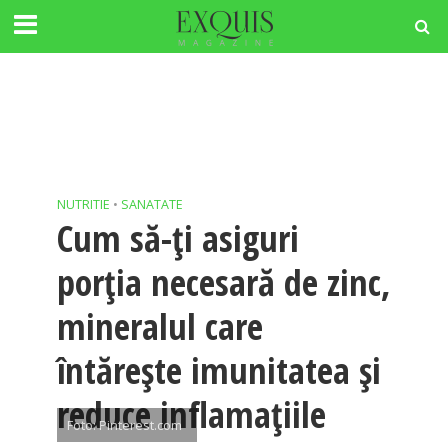
NUTRITIE
•
SANATATE
Cum să-ţi asiguri
porția necesară de zinc,
mineralul care
întărește imunitatea și
reduce inflamațiile
Foto: Pinterest.com