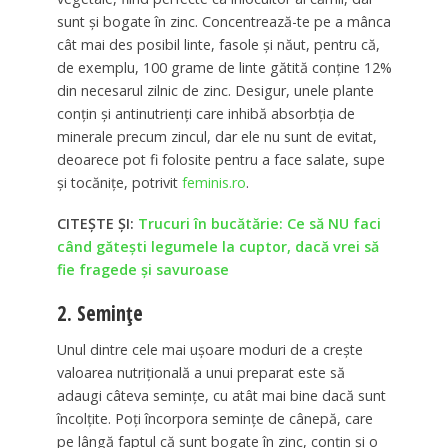
sunt și bogate în zinc. Concentrează-te pe a mânca
cât mai des posibil linte, fasole și năut, pentru că,
de exemplu, 100 grame de linte gătită conține 12%
din necesarul zilnic de zinc. Desigur, unele plante
conțin și antinutrienți care inhibă absorbția de
minerale precum zincul, dar ele nu sunt de evitat,
deoarece pot fi folosite pentru a face salate, supe
și tocănițe, potrivit
feminis.ro
.
CITEȘTE ȘI:
Trucuri în bucătărie: Ce să NU faci
când gătești legumele la cuptor, dacă vrei să
fie fragede și savuroase
2. Semințe
Unul dintre cele mai ușoare moduri de a crește
valoarea nutrițională a unui preparat este să
adaugi câteva semințe, cu atât mai bine dacă sunt
încolțite. Poți încorpora semințe de cânepă, care
pe lângă faptul că sunt bogate în zinc, conțin și o