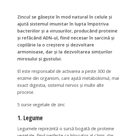
Zincul se găsește în mod natural în celule și
ajută sistemul imunitar în lupta împotriva
bacteriilor și a virusurilor, producând proteine
și refăcând ADN-ul, fiind necesar în sarcină și
copilărie la o creștere și dezvoltare
armonioase, dar și la dezvoltarea simțurilor
mirosului și gustului.
El este responsabil de activarea a peste 300 de
enzime din organism, care ajută metabolismul, mai
exact digestia, sistemul nervos și multe alte
procese.
5 surse vegetale de zinc
1. Legume
Legumele reprezintă o sursă bogată de proteine
vegetale, fiind perfecte ca înlocuitor al cărnii, dar