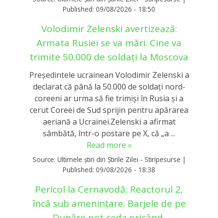
Published:
09/08/2026 - 18:50
Volodimir Zelenski avertizează:
Armata Rusiei se va mări. Cine va
trimite 50.000 de soldați la Moscova
Președintele ucrainean Volodimir Zelenski a
declarat că până la 50.000 de soldați nord-
coreeni ar urma să fie trimiși în Rusia și a
cerut Coreei de Sud sprijin pentru apărarea
aeriană a Ucrainei.Zelenski a afirmat
sâmbătă, într-o postare pe X, că „a ...
Read more »
Source:
Ultimele știri din Știrile Zilei - Stiripesurse
|
Published:
09/08/2026 - 18:38
Pericol la Cernavodă: Reactorul 2,
încă sub amenințare. Barjele de pe
Dunăre pot ceda oricând,