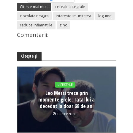
Citeste mai mult
cereale integrale
ciocolata neagra
intareste imunitatea
legume
reduce inflamatiile
zinc
Comentarii:
Citește și
LIFESTYLE
Leo Messi trece prin
momente grele: Tatăl lui a
decedat la doar 68 de ani
09/08/2026