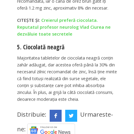
recomandată, iar o cană de orez brun gătit îți
oferă 1.2 mg zinc, aproximativ 8% din necesar.
CITEȘTE ȘI:
Creierul preferă ciocolata.
Reputatul profesor neurolog Vlad Ciurea ne
dezvăluie toate secretele
5. Ciocolată neagră
Majoritatea tabletelor de ciocolata neagră conțin
zahăr adăugat, dar acestea oferă până la 30% din
necesarul zilnic recomandat de zinc, însă ține minte
că fiind totuși realizată din surse vegetale, ele
conțin și substanțe care pot inhiba absorbția
zincului. În plus, ai grijă la câtă ciocolată consumi,
deoarece moderația este cheia.
Distribuie:
Urmareste-
ne: