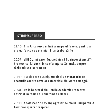
STIRIPESURSE.RO
21:10
Crin Antonescu indică principalul favorit pentru a
prelua funcția de premier: El ar trebui să fie
20:57
VIDEO „Îmi pare rău, trebuie să fiu sincer și onest” -
Pronosticul lui Vucic, în conferința cu Zelenski, despre
războiul ruso-ucrainean
20:49
Turcia cere Rusiei și Ucrainei un moratoriu pe
atacurile asupra navelor comerciale din Marea Neagră
20:41
De la buncărul din Fieni la Academia Franceză:
destinul incredibil al unui român celebru
20:30
Adolescent de 15 ani, agresat pe malul unui pârău. A
fost transportat la spital