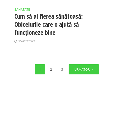
SANATATE
Cum să ai fierea sănătoasă:
Obiceiurile care o ajută să
funcționeze bine
25/02/2022
1
2
3
4
URMĂTOR