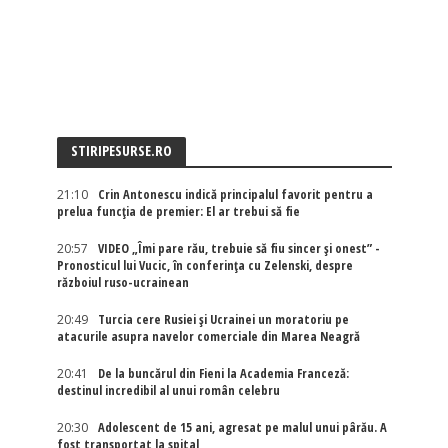
STIRIPESURSE.RO
21:10
Crin Antonescu indică principalul favorit pentru a
prelua funcția de premier: El ar trebui să fie
20:57
VIDEO „Îmi pare rău, trebuie să fiu sincer și onest” -
Pronosticul lui Vucic, în conferința cu Zelenski, despre
războiul ruso-ucrainean
20:49
Turcia cere Rusiei și Ucrainei un moratoriu pe
atacurile asupra navelor comerciale din Marea Neagră
20:41
De la buncărul din Fieni la Academia Franceză:
destinul incredibil al unui român celebru
20:30
Adolescent de 15 ani, agresat pe malul unui pârău. A
fost transportat la spital