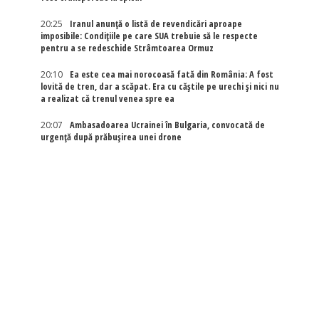
20:25
Iranul anunță o listă de revendicări aproape
imposibile: Condițiile pe care SUA trebuie să le respecte
pentru a se redeschide Strâmtoarea Ormuz
20:10
Ea este cea mai norocoasă fată din România: A fost
lovită de tren, dar a scăpat. Era cu căștile pe urechi și nici nu
a realizat că trenul venea spre ea
20:07
Ambasadoarea Ucrainei în Bulgaria, convocată de
urgență după prăbușirea unei drone