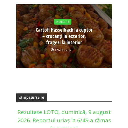
NUTRITIE
Cartofi Hasselback la cuptor
– crocanți la exterior,
fragezi la interior
09/08/2026
stiripesurse.ro
Rezultate LOTO, duminică, 9 august
2026. Reportul uriaș la 6/49 a rămas