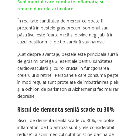
Suplimentul care combate inflamația și
reduce durerile articulare
În realitate cantitatea de mercur ce poate fi
prezentă în peștele gras precum somonul sau
păstrăvul este foarte mică și devine neglijabilă în
cazul peștilor mici de tip sardină sau hamsie.
„Cat despre avantaje, peștele este principala sursă
de grăsimi omega 3, esențiale pentru sănătatea
cardiovasculară și cu rol crucial în funcționarea
creierului și retinei. Persoanele care consumă pește
în mod regulat sunt protejate de îmbătrânirea pielii
și a ochilor, de parkinson și Alzheimer și fac mai rar
depresie.
Riscul de dementa senilă scade cu 30%
Riscul de dementa senilă scade cu 30%, iar bolile
inflamatorii de tip artroză sunt și ele considerabil
reduse”, a scris medicul nutriționist pe pagina de