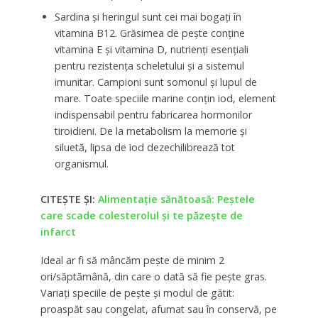
Sardina și heringul sunt cei mai bogați în
vitamina B12. Grăsimea de pește conține
vitamina E și vitamina D, nutrienți esențiali
pentru rezistența scheletului și a sistemul
imunitar. Campioni sunt somonul și lupul de
mare. Toate speciile marine conțin iod, element
indispensabil pentru fabricarea hormonilor
tiroidieni. De la metabolism la memorie și
siluetă, lipsa de iod dezechilibrează tot
organismul.
CITEȘTE ȘI:
Alimentație sănătoasă: Peștele
care scade colesterolul și te păzește de
infarct
Ideal ar fi să mâncăm pește de minim 2
ori/săptămână, din care o dată să fie pește gras.
Variați speciile de pește și modul de gătit:
proaspăt sau congelat, afumat sau în conservă, pe