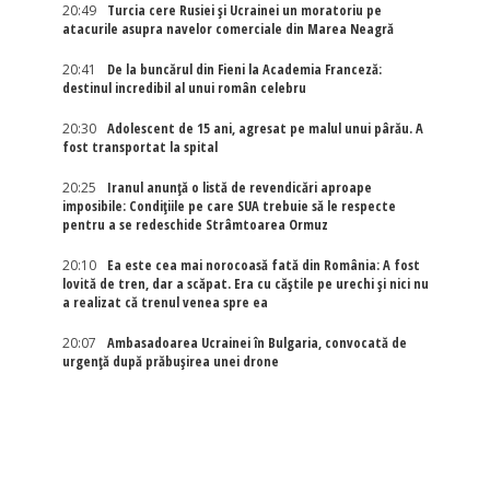
20:49
Turcia cere Rusiei și Ucrainei un moratoriu pe
atacurile asupra navelor comerciale din Marea Neagră
20:41
De la buncărul din Fieni la Academia Franceză:
destinul incredibil al unui român celebru
20:30
Adolescent de 15 ani, agresat pe malul unui pârău. A
fost transportat la spital
20:25
Iranul anunță o listă de revendicări aproape
imposibile: Condițiile pe care SUA trebuie să le respecte
pentru a se redeschide Strâmtoarea Ormuz
20:10
Ea este cea mai norocoasă fată din România: A fost
lovită de tren, dar a scăpat. Era cu căștile pe urechi și nici nu
a realizat că trenul venea spre ea
20:07
Ambasadoarea Ucrainei în Bulgaria, convocată de
urgență după prăbușirea unei drone