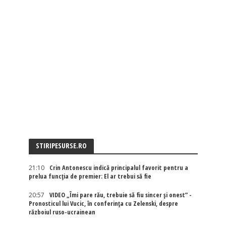
STIRIPESURSE.RO
21:10
Crin Antonescu indică principalul favorit pentru a
prelua funcția de premier: El ar trebui să fie
20:57
VIDEO „Îmi pare rău, trebuie să fiu sincer și onest” -
Pronosticul lui Vucic, în conferința cu Zelenski, despre
războiul ruso-ucrainean