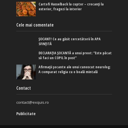
Cartofi Hasselback la cuptor – crocanți la
exterior, fragezi la interior
Cele mai comentate
ȘOCANT! Ce au găsit cercetătorii în APA
SFINȚITĂ
DECLARAȚIA ȘOCANTĂ a unui preot: ”Este păcat
să faci un COPIL în post”
Afirmaţii şocante ale unui cunoscut neurolog:
A comparat religia cu o boală mintală
Contact
contact@exquis.ro
Publicitate