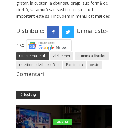
grătar, la cuptor, la abur sau prăjit, sub formă de
ciorbă, saramură sau sushi cu pește crud,
important este să îl includem în meniu cat mai des
Distribuie:
Urmareste-
ne:
Citeste mai mult
Alzheimer
duminica floriilor
nutritionist Mihaela Bilic
Parkinson
peste
Comentarii:
Citește și
SANATATE