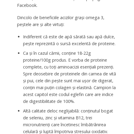
Facebook.
Dincolo de beneficiile acizilor grași omega 3,
peștele are și alte virtuți:
Indiferent că este de apă sărată sau apă dulce,
pește reprezintă o sursă excelentă de proteine.
Ca și în cazul cărnii, conține 18-22g
proteine/100g produs. E vorba de proteine
complete, cu toți aminoacizii esențiali prezenți.
Spre deosebire de proteinele din carnea de vită
și pui, cele din pește sunt mai ușor de digerat,
conțin mai puțin colagen și elastină. Campion la
acest capitol este codul eglefin care are indice
de digestibilitate de 100%.
Altă calitate deloc neglijabilă: conținutul bogat
de seleniu, zinc și vitamina B12, trei
micronutrienți care încetinesc îmbătrânirea
celulară și luptă împotriva stresului oxidativ.