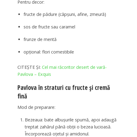
Pentru decor:
fructe de pădure (căpșuni, afine, zmeură)
sos de fructe sau caramel
frunze de mentă
opțional: flori comestibile
CITEȘTE ȘI:
Cel mai răcoritor desert de vară-
Pavlova – Exquis
Pavlova în straturi cu fructe și cremă
fină
Mod de preparare:
Bezeaua: bate albușurile spumă, apoi adaugă
treptat zahărul până obții o bezea lucioasă.
Încorporează oțetul și amidonul.