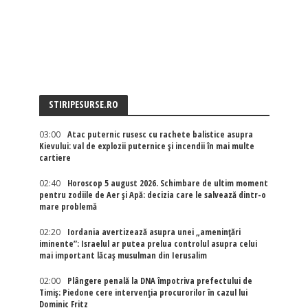
STIRIPESURSE.RO
03:00
Atac puternic rusesc cu rachete balistice asupra
Kievului: val de explozii puternice și incendii în mai multe
cartiere
02:40
Horoscop 5 august 2026. Schimbare de ultim moment
pentru zodiile de Aer și Apă: decizia care le salvează dintr-o
mare problemă
02:20
Iordania avertizează asupra unei „amenințări
iminente”: Israelul ar putea prelua controlul asupra celui
mai important lăcaș musulman din Ierusalim
02:00
Plângere penală la DNA împotriva prefectului de
Timiș: Piedone cere intervenția procurorilor în cazul lui
Dominic Fritz