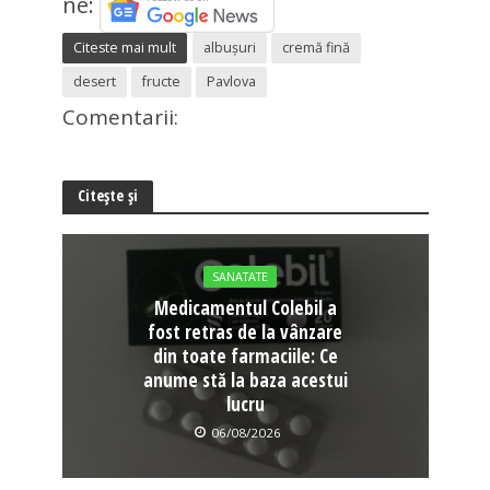
ne:
Citeste mai mult
albușuri
cremă fină
desert
fructe
Pavlova
Comentarii:
Citește și
SANATATE
Medicamentul Colebil a
fost retras de la vânzare
din toate farmaciile: Ce
anume stă la baza acestui
lucru
06/08/2026