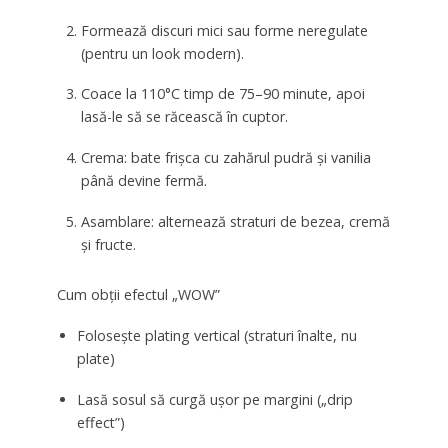
Formează discuri mici sau forme neregulate
(pentru un look modern).
Coace la 110°C timp de 75–90 minute, apoi
lasă-le să se răcească în cuptor.
Crema: bate frișca cu zahărul pudră și vanilia
până devine fermă.
Asamblare: alternează straturi de bezea, cremă
și fructe.
Cum obții efectul „WOW”
Folosește plating vertical (straturi înalte, nu
plate)
Lasă sosul să curgă ușor pe margini („drip
effect”)