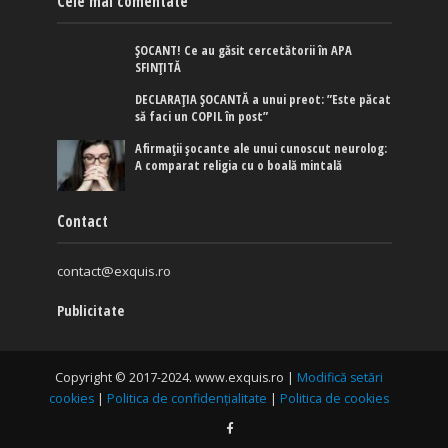
Cele mai comentate
ȘOCANT! Ce au găsit cercetătorii în APA
SFINȚITĂ
DECLARAȚIA ȘOCANTĂ a unui preot: ”Este păcat
să faci un COPIL în post”
Afirmaţii şocante ale unui cunoscut neurolog:
A comparat religia cu o boală mintală
Contact
contact@exquis.ro
Publicitate
Copyright © 2017-2024. www.exquis.ro |
Modifică setări
cookies
|
Politica de confidențialitate
|
Politica de cookies