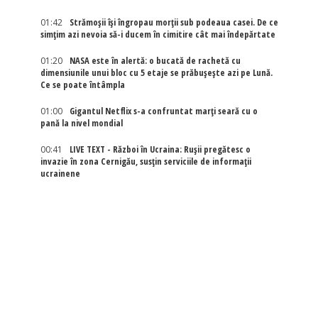
01:42
Strămoșii își îngropau morții sub podeaua casei. De ce
simțim azi nevoia să-i ducem în cimitire cât mai îndepărtate
01:20
NASA este în alertă: o bucată de rachetă cu
dimensiunile unui bloc cu 5 etaje se prăbușește azi pe Lună.
Ce se poate întâmpla
01:00
Gigantul Netflix s-a confruntat marţi seară cu o
pană la nivel mondial
00:41
LIVE TEXT - Război în Ucraina: Rușii pregătesc o
invazie în zona Cernigău, susțin serviciile de informații
ucrainene