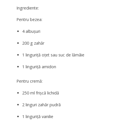
Ingrediente:
Pentru bezea:
4 albușuri
200 g zahăr
1 linguriță oțet sau suc de lămâie
1 linguriță amidon
Pentru cremă:
250 ml frișcă lichidă
2 linguri zahăr pudră
1 linguriță vanilie