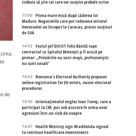
trebuie să știe cei care vor susține probele scrise
15:00
Prima mare miză după căderea lui
Maduro. Negocierile care pot redesena viitorul
Venezuelei au început la Caracas, proces susținut
de SUA
14:52
Fostul șef DIICOT Felix Bănilă rupe
contractul cu Spitalul Moinești și îl acuză pe
ezinta
primar: „Primăriile nu sunt moșii, profesioniștii
te
nu sunt vasali”
14:52
Romania's Electoral Authority proposes
online registration for EU voters, easier electoral
,
procedures
me de
14:50
Internaţionalul englez Ivan Toney, care a
participat la CM, pus sub acuzare în urma unei
agresiuni într-un club de noapte
14:47
Health Ministry sign 49 addenda signed
to continue healthcare investments