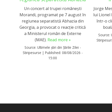
Un concert al trupei românești
Jorge Mess
Morandi, programat pe 7 august în
lui Lionel
regiunea separatistă Abhazia din
într-o c
Georgia, a provocat o reacție critică
boal
a Ministerul român de Externe
Source:
(MAE).
Read more »
Stiripesu
Source:
Ultimele știri din Știrile Zilei -
Stiripesurse
|
Published:
08/08/2026 -
15:00