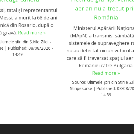
aerian nu a trecut pr
i, tatăl și reprezentantul
România
 Messi, a murit la 68 de ani
linică din Rosario, după o
Ministerul Apărării Națion
ă gravă.
Read more »
(MApN) a transmis, sâmbătă
Ultimele știri din Știrile Zilei -
sistemele de supraveghere r
rse
|
Published:
08/08/2026 -
nu au detectat niciun vehicul 
14:49
care să fi traversat spațiul aer
României către Bulgaria.
Read more »
Source:
Ultimele știri din Știrile Zil
Stiripesurse
|
Published:
08/08/20
14:39