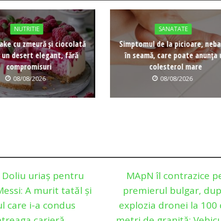
NUTRITIE
SANATATE
ke cu zmeură și ciocolată
Simptomul de la picioare, neb
 un desert elegant, fără
în seamă, care poate anunța 
compromisuri
colesterol mare
08/08/2026
08/08/2026
Doliu uriaș pentru
MApN îl contrazice p
essi: A murit tatăl și
premierul bulgar, du
l care i-a condus
explozia dronei la 100
ntreaga carieră
metri de graniță: Vehicu