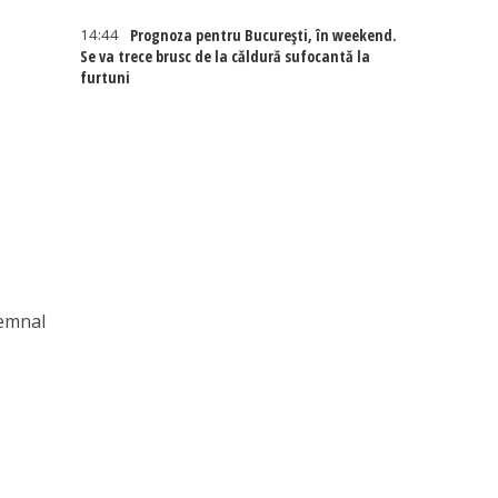
14:44
Prognoza pentru București, în weekend.
Se va trece brusc de la căldură sufocantă la
furtuni
semnal