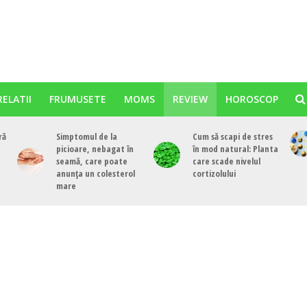
RELATII
FRUMUSETE
MOMS
REVIEW
HOROSCOP
ră
Simptomul de la
Cum să scapi de stres
picioare, nebagat în
în mod natural: Planta
seamă, care poate
care scade nivelul
anunța un colesterol
cortizolului
mare