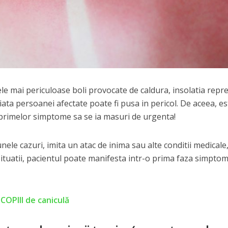
le mai periculoase boli provocate de caldura, insolatia repr
viata persoanei afectate poate fi pusa in pericol. De aceea, es
 primelor simptome sa se ia masuri de urgenta!
nele cazuri, imita un atac de inima sau alte conditii medicale
e situatii, pacientul poate manifesta intr-o prima faza simpto
OPIII de caniculă