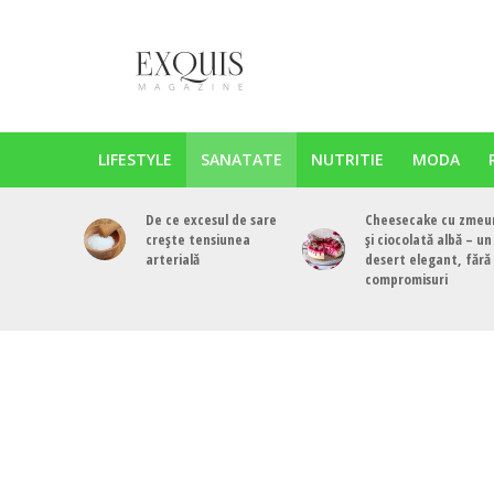
LIFESTYLE
SANATATE
NUTRITIE
MODA
De ce excesul de sare
Cheesecake cu zmeu
crește tensiunea
și ciocolată albă – un
arterială
desert elegant, fără
compromisuri