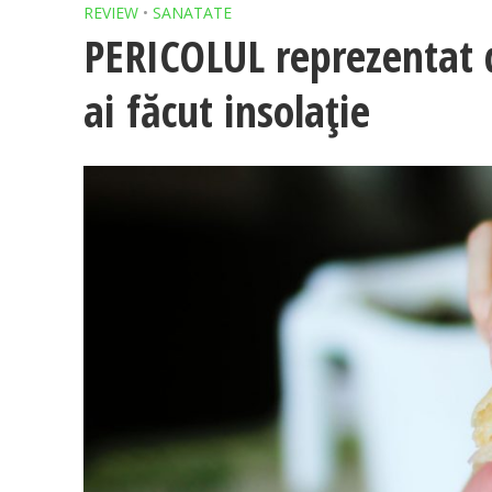
REVIEW
•
SANATATE
PERICOLUL reprezentat 
ai făcut insolație