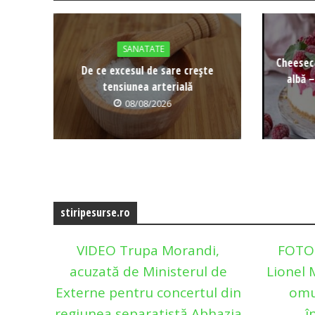
SANATATE
Cheeseca
De ce excesul de sare crește
albă –
tensiunea arterială
08/08/2026
stiripesurse.ro
VIDEO Trupa Morandi,
FOTO 
acuzată de Ministerul de
Lionel M
Externe pentru concertul din
omu
regiunea separatistă Abhazia
î