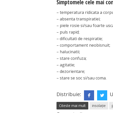
Simptomele cele mai comu
– temperatura ridicata a corpu
– absenta transpiratiei;
– piele rosie si/sau foarte usc
– puls rapid;
– dificultati de respiratie;
– comportament neobisnuit;
– halucinatii;
– stare confuza;
– agitatie;
– dezorientare;
– stare se soc si/sau coma.
Distribuie:
U
Citeste mai mult
insolaţie