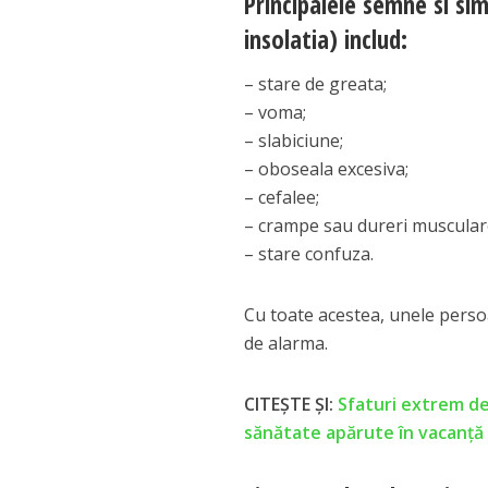
Principalele semne si si
insolatia) includ:
– stare de greata;
– voma;
– slabiciune;
– oboseala excesiva;
– cefalee;
– crampe sau dureri muscular
– stare confuza.
Cu toate acestea, unele perso
de alarma.
CITEȘTE ȘI:
Sfaturi extrem de
sănătate apărute în vacanţă