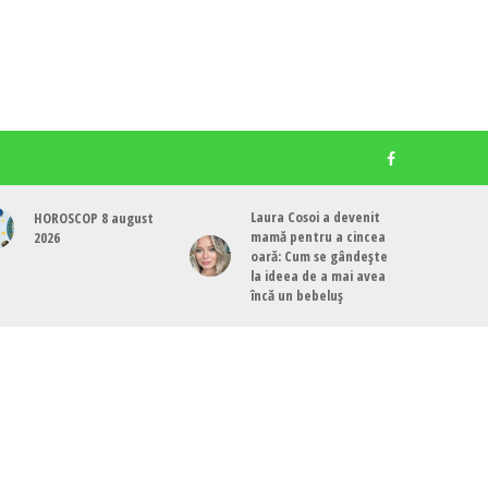
Laura Cosoi a devenit
HOROSCOP 8 august
mamă pentru a cincea
2026
oară: Cum se gândește
la ideea de a mai avea
încă un bebeluș