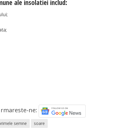
ne ale insolatiei includ:
lui;
ata;
rmareste-ne:
primele semne
soare