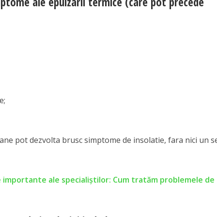
mptome ale epuizarii termice (care pot precede
e;
ane pot dezvolta brusc simptome de insolatie, fara nici un 
 importante ale specialiştilor: Cum tratăm problemele de