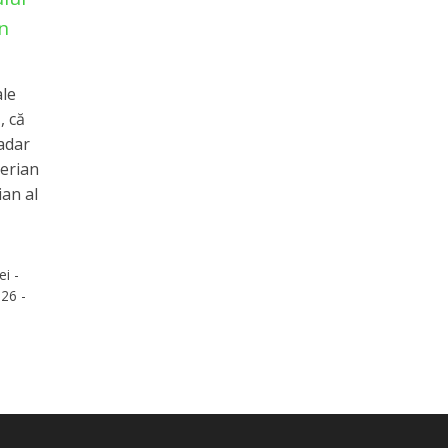
in
ale
, că
adar
aerian
ian al
ei -
26 -