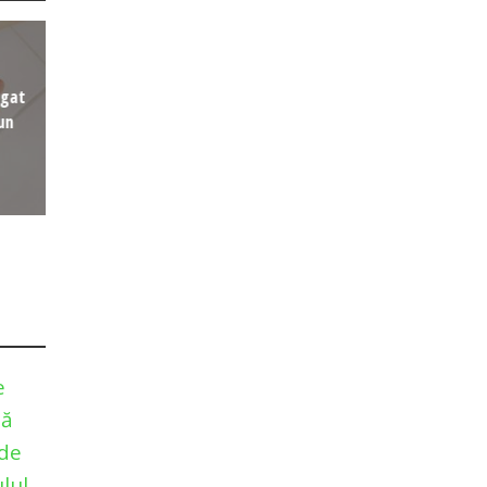
agat
un
e
pă
 de
lul