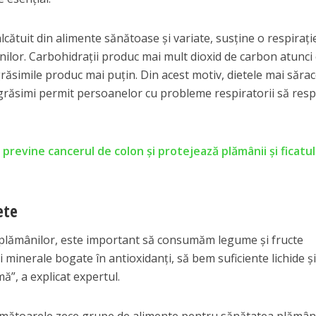
lcătuit din alimente sănătoase și variate, susține o respirați
ilor. Carbohidrații produc mai mult dioxid de carbon atunci
grăsimile produc mai puțin. Din acest motiv, dietele mai sărac
 grăsimi permit persoanelor cu probleme respiratorii să resp
previne cancerul de colon și protejează plămânii și ficatu
ete
plămânilor, este important să consumăm legume și fructe
 minerale bogate în antioxidanți, să bem suficiente lichide și
”, a explicat expertul.