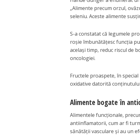
Hande Günger a enumerat urm
„Alimente precum orzul, ovăzul
seleniu. Aceste alimente susți
S-a constatat că legumele proa
roșie îmbunătățesc funcția pul
același timp, reduc riscul de 
oncologiei.
Fructele proaspete, în special
oxidative datorită conținutului
Alimente bogate în anti
Alimentele funcționale, precum
antiinflamatorii, cum ar fi tur
sănătății vasculare și au un e