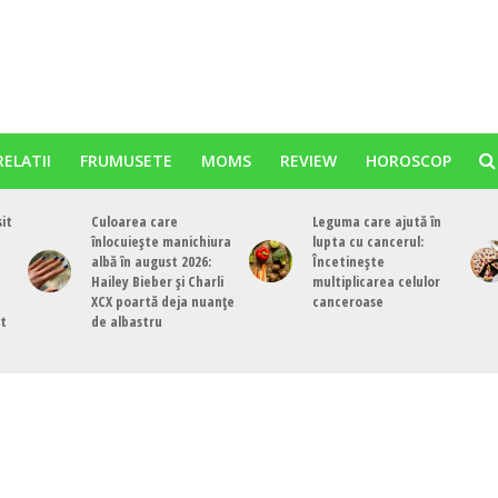
RELATII
FRUMUSETE
MOMS
REVIEW
HOROSCOP
sit
Culoarea care
Leguma care ajută în
înlocuiește manichiura
lupta cu cancerul:
albă în august 2026:
Încetinește
Hailey Bieber și Charli
multiplicarea celulor
XCX poartă deja nuanțe
canceroase
st
de albastru