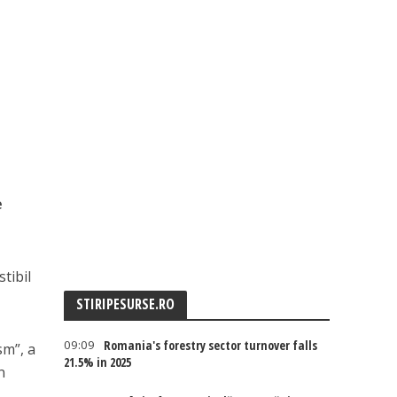
e
tibil
STIRIPESURSE.RO
09:09
Romania's forestry sector turnover falls
sm”, a
21.5% in 2025
n