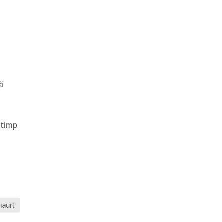
ă
 timp
iaurt