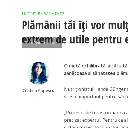
NUTRITIE
•
SANATATE
Plămânii tăi îți vor mu
extrem de utile pentru 
Foto: Pinterest.com
O dietă echilibrată, alcătuit
sănătoasă și sănătatea plămâ
Nutriționistul Hande Günger 
Cristina Popescu
și este important pentru săn
„Procesul de transformare a 
precizat expertul. Pentru ca a
sistem respirator sănătos este