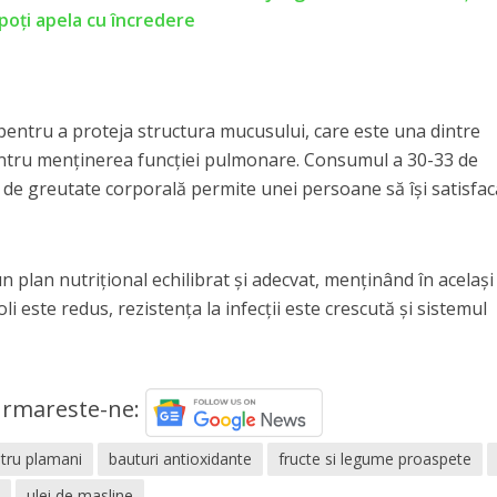
poți apela cu încredere
 pentru a proteja structura mucusului, care este una dintre
tru menținerea funcției pulmonare. Consumul a 30-33 de
de greutate corporală permite unei persoane să își satisfac
 plan nutrițional echilibrat și adecvat, menținând în același
li este redus, rezistența la infecții este crescută și sistemul
rmareste-ne:
tru plamani
bauturi antioxidante
fructe si legume proaspete
a
ulei de masline