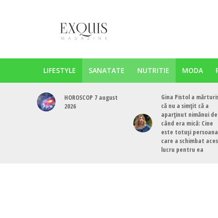
LIFESTYLE
SANATATE
NUTRITIE
MODA
Gina Pistol a mărturi
HOROSCOP 7 august
că nu a simțit că a
2026
aparținut nimănui de
când era mică: Cine
este totuși persoana
care a schimbat ace
lucru pentru ea