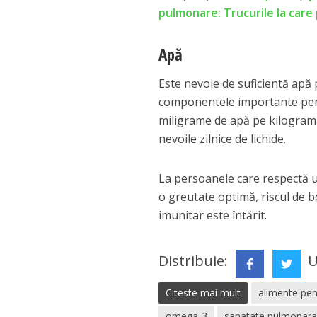
pulmonare: Trucurile la care 
Apă
Este nevoie de suficientă apă
componentele importante pen
miligrame de apă pe kilogram 
nevoile zilnice de lichide.
La persoanele care respectă un
o greutate optimă, riscul de bo
imunitar este întărit.
Distribuie:
U
Citeste mai mult
alimente pen
omega-3
sanatate pulmonar