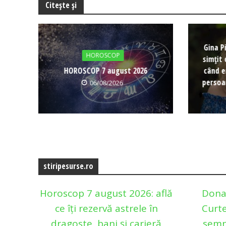
Citește și
Gina P
HOROSCOP
simțit 
HOROSCOP 7 august 2026
când e
persoa
06/08/2026
stiripesurse.ro
Horoscop 7 august 2026: află
Dona
ce îți rezervă astrele în
Curt
dragoste, bani și carieră
semn