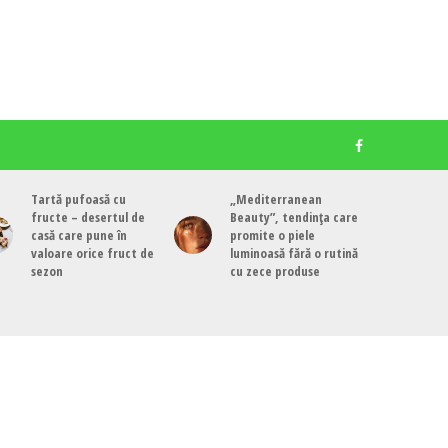
Tartă pufoasă cu
„Mediterranean
fructe – desertul de
Beauty”, tendința care
casă care pune în
promite o piele
valoare orice fruct de
luminoasă fără o rutină
sezon
cu zece produse