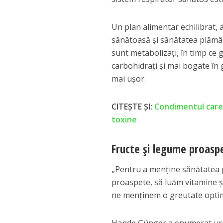
Un plan alimentar echilibrat, a
sănătoasă și sănătatea plămân
sunt metabolizați, în timp ce 
carbohidrați și mai bogate în
mai ușor.
CITEȘTE ȘI:
Condimentul care 
toxine
Fructe și legume proasp
„Pentru a menține sănătatea 
proaspete, să luăm vitamine și
ne menținem o greutate optimă