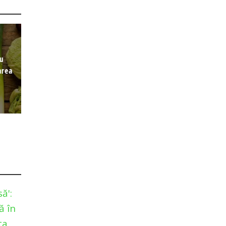
cu
area
ă':
ă în
ta