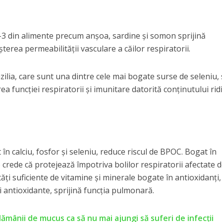
3 din alimente precum anșoa, sardine și somon sprijină
terea permeabilității vasculare a căilor respiratorii.
azilia, care sunt una dintre cele mai bogate surse de seleniu,
 funcției respiratorii și imunitare datorită conținutului rid
 în calciu, fosfor și seleniu, reduce riscul de BPOC. Bogat în
e crede că protejează împotriva bolilor respiratorii afectate 
ți suficiente de vitamine și minerale bogate în antioxidanți,
ți antioxidante, sprijină funcția pulmonară.
plămânii de mucus ca să nu mai ajungi să suferi de infecții