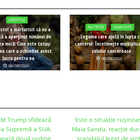
LIFESTYLE
NUTRITIE
SANATATE
istol a mărturisit că nu a
că a aparținut nimănui de
Leguma care ajută în lupta 
ra mică: Cine este totuși
cancerul: Încetinește multiplic
na care a schimbat acest
celulor canceroase
lucru pentru ea
06/08/2026
06/08/2026
ld Trump sfidează
'Este o situație rușinoas
ea Supremă a SUA:
Maia Sandu, reacție dur
ează două ordine
scandalul legat de vizi