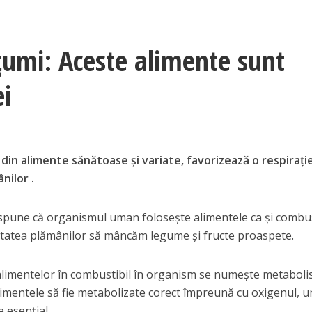
lțumi: Aceste alimente sunt
ei
ă din alimente sănătoase și variate, favorizează o respirați
nilor .
spune că organismul uman folosește alimentele ca și combus
ătatea plămânilor să mâncăm legume și fructe proaspete.
alimentelor în combustibil în organism se numește metaboli
limentele să fie metabolizate corect împreună cu oxigenul, u
 esențial.