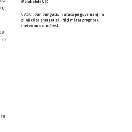
lor:
Mondialele U20
u,
08:50
Dan Dungaciu îi atacă pe guvernanți în
plină criza energetică: 'Nici măcar prognoza
meteo nu o urmărești'
za
 în
pra