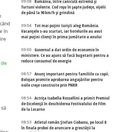
09:08
România, între caniculă extremă și
furtuni violente. Cod roșu în șapte județe, vijelii
de până la 90 km/h și grindină
e
 când
09:04
Tot mai puțini turiști aleg România.
e în
Vacanțele s-au scurtat, iar hotelurile au avut
mai puțini clienți în prima jumătate a anului
ire
09:00
Guvernul a dat ordin de economie în
ministere. Ce au ajuns să facă bugetarii pentru a
reduce consumul de energie
l de
08:57
Anunț important pentru familiile cu copii.
Bolojan promite aprobarea angajărilor pentru
noile creșe construite prin PNRR
08:54
Actriţa Isabella Rossellini a primit Premiul
de Excelenţă în deschiderea Festivalului de Film
 să
de la Locarno
08:53
Atletul român Ștefan Ciobanu, pe locul 8
în finala probei de aruncare a greutății la