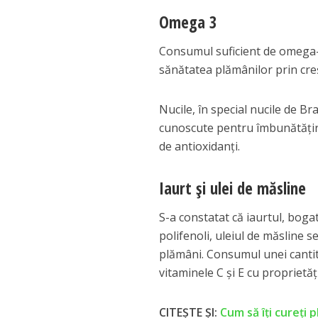
Omega 3
Consumul suficient de omega-
sănătatea plămânilor prin creș
Nucile, în special nucile de Br
cunoscute pentru îmbunătățirea
de antioxidanți.
Iaurt și ulei de măsline
S-a constatat că iaurtul, bogat
polifenoli, uleiul de măsline s
plămâni. Consumul unei cantită
vitaminele C și E cu proprietă
CITEȘTE ȘI:
Cum să îți cureți 