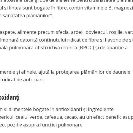
ătoarele zece grupe de alimente pentru sănătatea plămâni
 și lintea sunt bogate în fibre, conțin vitaminele B, magnezi
n sănătatea plămânilor”.
spete, alimente precum sfecla, ardeii, dovleacul, roșiile, var
monară datorită conținutului ridicat de fibre și flavonoide și,
boală pulmonară obstructivă cronică (BPOC) și de apariție a
 merele și afinele, ajută la protejarea plămânilor de daunele
 ridicat de antociani.
oxidanți
 și alimentele bogate în antioxidanți și ingrediente
mericul, ceaiul verde, cafeaua, cacao, au un efect benefic asu
fect pozitiv asupra funcției pulmonare.