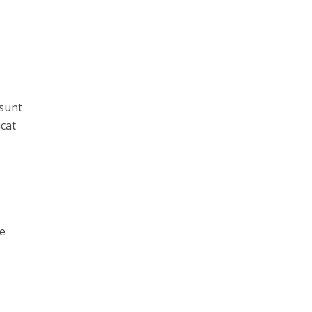
 sunt
icat
de