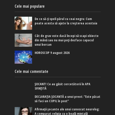
Cele mai populare
De ce să-ți speli părul cu ceai negru: Cum
poate acesta să ajute la creșterea acestuia
Cât de grav este dacă începi să scapi obiecte
din mână sau nu mai poți desface capacul
unui borcan
HOROSCOP 9 august 2026
Cele mai comentate
ȘOCANT! Ce au găsit cercetătorii în APA
SFINȚITĂ
DECLARAȚIA ȘOCANTĂ a unui preot: ”Este păcat
să faci un COPIL în post”
Afirmaţii şocante ale unui cunoscut neurolog:
A comparat religia cu o boală mintală