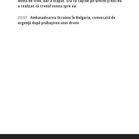
lovită de tren, dar a scăpat. Era cu căștile pe urechi și nici nu
a realizat că trenul venea spre ea
20:07
Ambasadoarea Ucrainei în Bulgaria, convocată de
urgență după prăbușirea unei drone