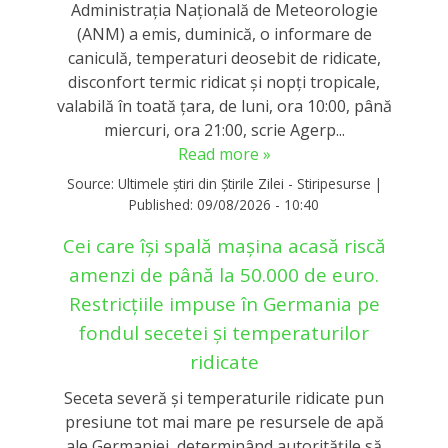
Administraţia Naţională de Meteorologie
(ANM) a emis, duminică, o informare de
caniculă, temperaturi deosebit de ridicate,
disconfort termic ridicat şi nopţi tropicale,
valabilă în toată ţara, de luni, ora 10:00, până
miercuri, ora 21:00, scrie Agerp...
Read more »
Source:
Ultimele știri din Știrile Zilei - Stiripesurse
|
Published:
09/08/2026 - 10:40
Cei care își spală mașina acasă riscă
amenzi de până la 50.000 de euro.
Restricțiile impuse în Germania pe
fondul secetei și temperaturilor
ridicate
Seceta severă și temperaturile ridicate pun
presiune tot mai mare pe resursele de apă
ale Germaniei, determinând autoritățile să