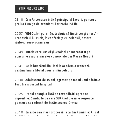
STIRIPESURSE.RO
21:10
Crin Antonescu indică principalul favorit pentru a
prelua funcția de premier: El ar trebui să fie
20:57
VIDEO „Îmi pare rău, trebuie să fiu sincer și onest” -
Pronosticul lui Vucic, în conferința cu Zelenski, despre
războiul ruso-ucrainean
20:49
Turcia cere Rusiei și Ucrainei un moratoriu pe
atacurile asupra navelor comerciale din Marea Neagră
20:41
De la buncărul din Fieni la Academia Franceză:
destinul incredibil al unui român celebru
20:30
Adolescent de 15 ani, agresat pe malul unui pârău. A
fost transportat la spital
20:25
Iranul anunță o listă de revendicări aproape
imposibile: Condițiile pe care SUA trebuie să le respecte
pentru a se redeschide Strâmtoarea Ormuz
20:10
Ea este cea mai norocoasă fată din România: A fost