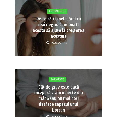
FRUMUSETE
De ce să-ți speli părul cu
ceai negru: Cum poate
acesta să ajute la creșterea
acestuia
09/08/2026
SANATATE
Cât de grav este dacă
începi să scapi obiecte din
mână sau nu mai poți
desface capacul unui
borcan
09/08/2026