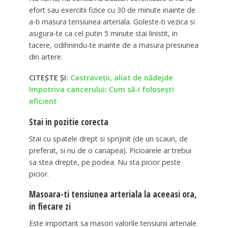
efort sau exercitii fizice cu 30 de minute inainte de
a-ti masura tensiunea arteriala. Goleste-ti vezica si
asigura-te ca cel putin 5 minute stai linistit, in
tacere, odihnindu-te inainte de a masura presiunea
din artere.
CITEȘTE ȘI:
Castraveţii, aliat de nădejde
împotriva cancerului: Cum să-i foloseşti
eficient
Stai in pozitie corecta
Stai cu spatele drept si sprijinit (de un scaun, de
preferat, si nu de o canapea). Picioarele ar trebui
sa stea drepte, pe podea. Nu sta picior peste
picior.
Masoara-ti tensiunea arteriala la aceeasi ora,
in fiecare zi
Este important sa masori valorile tensiunii arteriale