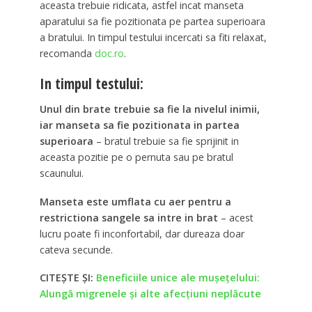
aceasta trebuie ridicata, astfel incat manseta
aparatului sa fie pozitionata pe partea superioara
a bratului. In timpul testului incercati sa fiti relaxat,
recomanda
doc.ro
.
In timpul testului:
Unul din brate trebuie sa fie la nivelul inimii,
iar manseta sa fie pozitionata in partea
superioara
– bratul trebuie sa fie sprijinit in
aceasta pozitie pe o pernuta sau pe bratul
scaunului.
Manseta este umflata cu aer pentru a
restrictiona sangele sa intre in brat
– acest
lucru poate fi inconfortabil, dar dureaza doar
cateva secunde.
CITEȘTE ȘI:
Beneficiile unice ale muşeţelului:
Alungă migrenele şi alte afecţiuni neplăcute