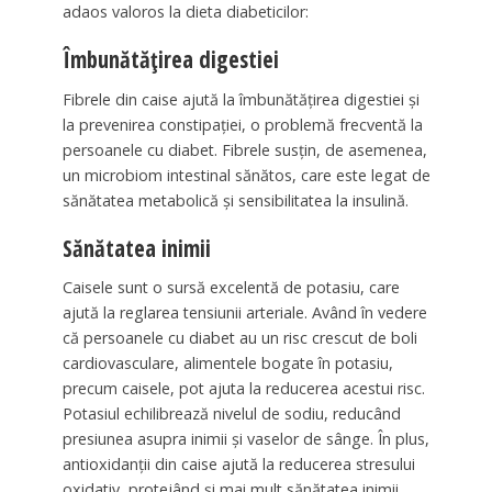
adaos valoros la dieta diabeticilor:
Îmbunătățirea digestiei
Fibrele din caise ajută la îmbunătățirea digestiei și
la prevenirea constipației, o problemă frecventă la
persoanele cu diabet. Fibrele susțin, de asemenea,
un microbiom intestinal sănătos, care este legat de
sănătatea metabolică și sensibilitatea la insulină.
Sănătatea inimii
Caisele sunt o sursă excelentă de potasiu, care
ajută la reglarea tensiunii arteriale. Având în vedere
că persoanele cu diabet au un risc crescut de boli
cardiovasculare, alimentele bogate în potasiu,
precum caisele, pot ajuta la reducerea acestui risc.
Potasiul echilibrează nivelul de sodiu, reducând
presiunea asupra inimii și vaselor de sânge. În plus,
antioxidanții din caise ajută la reducerea stresului
oxidativ, protejând și mai mult sănătatea inimii.