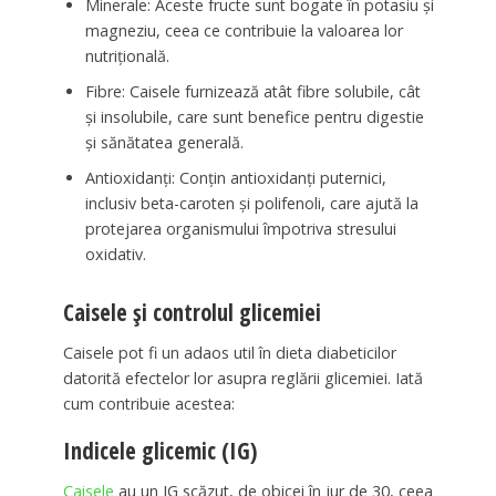
Minerale: Aceste fructe sunt bogate în potasiu și
magneziu, ceea ce contribuie la valoarea lor
nutrițională.
Fibre: Caisele furnizează atât fibre solubile, cât
și insolubile, care sunt benefice pentru digestie
și sănătatea generală.
Antioxidanți: Conțin antioxidanți puternici,
inclusiv beta-caroten și polifenoli, care ajută la
protejarea organismului împotriva stresului
oxidativ.
Caisele și controlul glicemiei
Caisele pot fi un adaos util în dieta diabeticilor
datorită efectelor lor asupra reglării glicemiei. Iată
cum contribuie acestea:
Indicele glicemic (IG)
Caisele
au un IG scăzut, de obicei în jur de 30, ceea