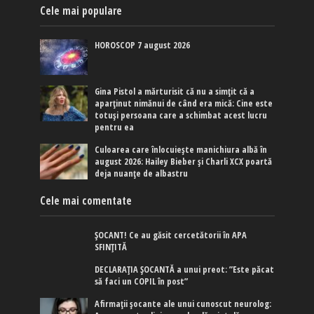
Cele mai populare
HOROSCOP 7 august 2026
Gina Pistol a mărturisit că nu a simțit că a
aparținut nimănui de când era mică: Cine este
totuși persoana care a schimbat acest lucru
pentru ea
Culoarea care înlocuiește manichiura albă în
august 2026: Hailey Bieber și Charli XCX poartă
deja nuanțe de albastru
Cele mai comentate
ȘOCANT! Ce au găsit cercetătorii în APA
SFINȚITĂ
DECLARAȚIA ȘOCANTĂ a unui preot: ”Este păcat
să faci un COPIL în post”
Afirmaţii şocante ale unui cunoscut neurolog: