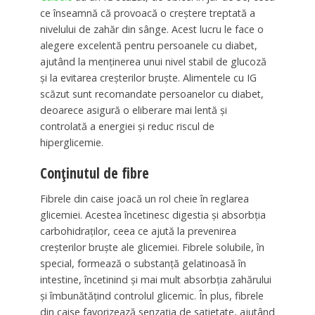
ce înseamnă că provoacă o creștere treptată a
nivelului de zahăr din sânge. Acest lucru le face o
alegere excelentă pentru persoanele cu diabet,
ajutând la menținerea unui nivel stabil de glucoză
și la evitarea creșterilor bruște. Alimentele cu IG
scăzut sunt recomandate persoanelor cu diabet,
deoarece asigură o eliberare mai lentă și
controlată a energiei și reduc riscul de
hiperglicemie.
Conținutul de fibre
Fibrele din caise joacă un rol cheie în reglarea
glicemiei. Acestea încetinesc digestia și absorbția
carbohidraților, ceea ce ajută la prevenirea
creșterilor bruște ale glicemiei. Fibrele solubile, în
special, formează o substanță gelatinoasă în
intestine, încetinind și mai mult absorbția zahărului
și îmbunătățind controlul glicemic. În plus, fibrele
din caise favorizează senzația de sațietate, ajutând