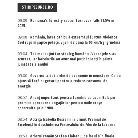
STIRIPESURSE.RO
09:09
Romania's forestry sector turnover falls 21.5% in
2025
09:08
România, între caniculă extremă și furtuni violente.
Cod roșu în șapte județe, vijelii de până la 90 km/h și grindină
09:04
Tot mai puțini turiști aleg România. Vacanțele s-au
scurtat, iar hotelurile au avut mai puțini clienți în prima
jumătate a anului
09:00
Guvernul a dat ordin de economie în ministere. Ce au
ajuns să facă bugetarii pentru a reduce consumul de
energie
08:57
Anunț important pentru familiile cu copii. Bolojan
promite aprobarea angajărilor pentru noile creșe
construite prin PNRR
08:54
Actriţa Isabella Rossellini a primit Premiul de
Excelenţă în deschiderea Festivalului de Film de la Locarno
08:53
Atletul român Ștefan Ciobanu, pe locul 8 în finala