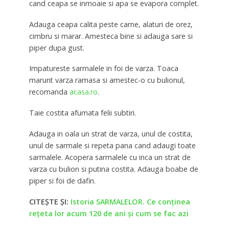
cand ceapa se inmoaie si apa se evapora complet.
Adauga ceapa calita peste carne, alaturi de orez,
cimbru si marar. Amesteca bine si adauga sare si
piper dupa gust.
Impatureste sarmalele in foi de varza. Toaca
marunt varza ramasa si amestec-o cu bulionul,
recomanda
acasa.ro
.
Taie costita afumata felii subtiri.
Adauga in oala un strat de varza, unul de costita,
unul de sarmale si repeta pana cand adaugi toate
sarmalele. Acopera sarmalele cu inca un strat de
varza cu bulion si putina costita. Adauga boabe de
piper si foi de dafin.
CITEȘTE ȘI:
Istoria SARMALELOR. Ce conținea
rețeta lor acum 120 de ani și cum se fac azi