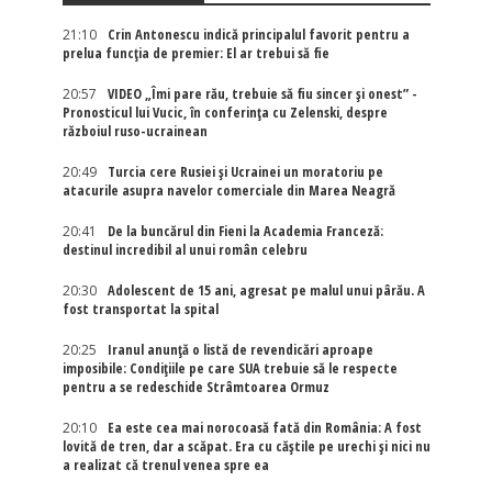
21:10
Crin Antonescu indică principalul favorit pentru a
prelua funcția de premier: El ar trebui să fie
20:57
VIDEO „Îmi pare rău, trebuie să fiu sincer și onest” -
Pronosticul lui Vucic, în conferința cu Zelenski, despre
războiul ruso-ucrainean
20:49
Turcia cere Rusiei și Ucrainei un moratoriu pe
atacurile asupra navelor comerciale din Marea Neagră
20:41
De la buncărul din Fieni la Academia Franceză:
destinul incredibil al unui român celebru
20:30
Adolescent de 15 ani, agresat pe malul unui pârău. A
fost transportat la spital
20:25
Iranul anunță o listă de revendicări aproape
imposibile: Condițiile pe care SUA trebuie să le respecte
pentru a se redeschide Strâmtoarea Ormuz
20:10
Ea este cea mai norocoasă fată din România: A fost
lovită de tren, dar a scăpat. Era cu căștile pe urechi și nici nu
a realizat că trenul venea spre ea