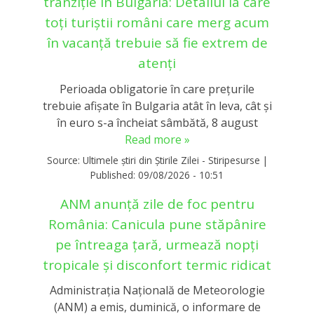
tranziție în Bulgaria: Detaliul la care
toți turiștii români care merg acum
în vacanță trebuie să fie extrem de
atenți
Perioada obligatorie în care preţurile
trebuie afişate în Bulgaria atât în leva, cât şi
în euro s-a încheiat sâmbătă, 8 august
Read more »
Source:
Ultimele știri din Știrile Zilei - Stiripesurse
|
Published:
09/08/2026 - 10:51
ANM anunță zile de foc pentru
România: Canicula pune stăpânire
pe întreaga țară, urmează nopți
tropicale și disconfort termic ridicat
Administraţia Naţională de Meteorologie
(ANM) a emis, duminică, o informare de