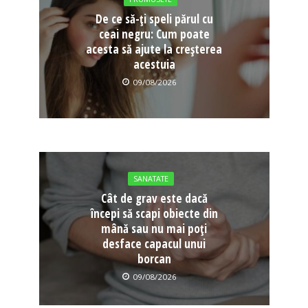
De ce să-ți speli părul cu
ceai negru: Cum poate
acesta să ajute la creșterea
acestuia
09/08/2026
SANATATE
Cât de grav este dacă
începi să scapi obiecte din
mână sau nu mai poți
desface capacul unui
borcan
09/08/2026