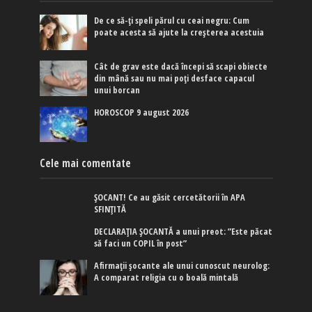
De ce să-ți speli părul cu ceai negru: Cum
poate acesta să ajute la creșterea acestuia
Cât de grav este dacă începi să scapi obiecte
din mână sau nu mai poți desface capacul
unui borcan
HOROSCOP 9 august 2026
Cele mai comentate
ȘOCANT! Ce au găsit cercetătorii în APA
SFINȚITĂ
DECLARAȚIA ȘOCANTĂ a unui preot: ”Este păcat
să faci un COPIL în post”
Afirmaţii şocante ale unui cunoscut neurolog:
A comparat religia cu o boală mintală