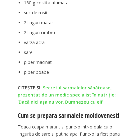
150 g costita afumata
suc de rosii
2 linguri marar
2 linguri cimbru
varza acra
sare
piper macinat
piper boabe
CITEȘTE ȘI:
Secretul sarmalelor sănătoase,
prezentat de un medic specialist în nutriție:
‘Dacă nici aşa nu vor, Dumnezeu cu ei!’
Cum se prepara sarmalele moldovenesti
Toaca ceapa marunt si pune-o intr-o oala cu o
lingurita de sare si putina apa. Pune-o la fiert pana