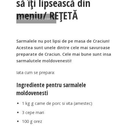
să îți lipsească din
meniu/ REȚETĂ
Foto: Pinterest.com
Sarmalele nu pot lipsi de pe masa de Craciun!
Acestea sunt unele dintre cele mai savuroase
preparate de Craciun. Cele mai bune sunt insa
sarmalutele moldovenesti!
Iata cum se prepara:
Ingrediente pentru sarmalele
moldovenesti
1 kg g carne de porc si vita (amestec)
3 cepe mari
100 g orez