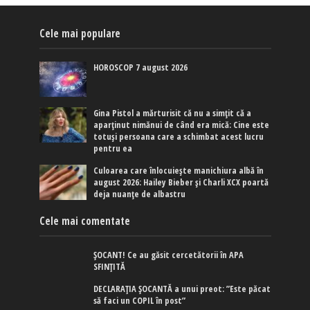
Cele mai populare
HOROSCOP 7 august 2026
Gina Pistol a mărturisit că nu a simțit că a
aparținut nimănui de când era mică: Cine este
totuși persoana care a schimbat acest lucru
pentru ea
Culoarea care înlocuiește manichiura albă în
august 2026: Hailey Bieber și Charli XCX poartă
deja nuanțe de albastru
Cele mai comentate
ȘOCANT! Ce au găsit cercetătorii în APA
SFINȚITĂ
DECLARAȚIA ȘOCANTĂ a unui preot: ”Este păcat
să faci un COPIL în post”