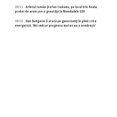
08:53
Atletul român Ștefan Ciobanu, pe locul 8 în finala
probei de aruncare a greutății la Mondialele U20
08:50
Dan Dungaciu îi atacă pe guvernanți în plină criza
energetică: 'Nici măcar prognoza meteo nu o urmărești'