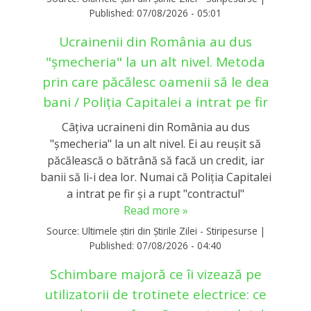
Published:
07/08/2026 - 05:01
Ucrainenii din România au dus
"șmecheria" la un alt nivel. Metoda
prin care păcălesc oamenii să le dea
bani / Poliția Capitalei a intrat pe fir
Câțiva ucraineni din România au dus
"șmecheria" la un alt nivel. Ei au reușit să
păcălească o bătrână să facă un credit, iar
banii să li-i dea lor. Numai că Poliția Capitalei
a intrat pe fir și a rupt "contractul"
Read more »
Source:
Ultimele știri din Știrile Zilei - Stiripesurse
|
Published:
07/08/2026 - 04:40
Schimbare majoră ce îi vizează pe
utilizatorii de trotinete electrice: ce