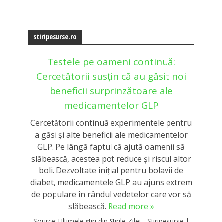
stiripesurse.ro
Testele pe oameni continuă:
Cercetătorii susțin că au găsit noi
beneficii surprinzătoare ale
medicamentelor GLP
Cercetătorii continuă experimentele pentru
a găsi și alte beneficii ale medicamentelor
GLP. Pe lângă faptul că ajută oamenii să
slăbească, acestea pot reduce și riscul altor
boli. Dezvoltate inițial pentru bolavii de
diabet, medicamentele GLP au ajuns extrem
de populare în rândul vedetelor care vor să
slăbească.
Read more »
Source:
Ultimele știri din Știrile Zilei - Stiripesurse
|