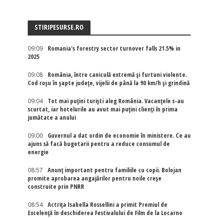
STIRIPESURSE.RO
09:09
Romania's forestry sector turnover falls 21.5% in
2025
09:08
România, între caniculă extremă și furtuni violente.
Cod roșu în șapte județe, vijelii de până la 90 km/h și grindină
09:04
Tot mai puțini turiști aleg România. Vacanțele s-au
scurtat, iar hotelurile au avut mai puțini clienți în prima
jumătate a anului
09:00
Guvernul a dat ordin de economie în ministere. Ce au
ajuns să facă bugetarii pentru a reduce consumul de
energie
08:57
Anunț important pentru familiile cu copii. Bolojan
promite aprobarea angajărilor pentru noile creșe
construite prin PNRR
08:54
Actriţa Isabella Rossellini a primit Premiul de
Excelenţă în deschiderea Festivalului de Film de la Locarno