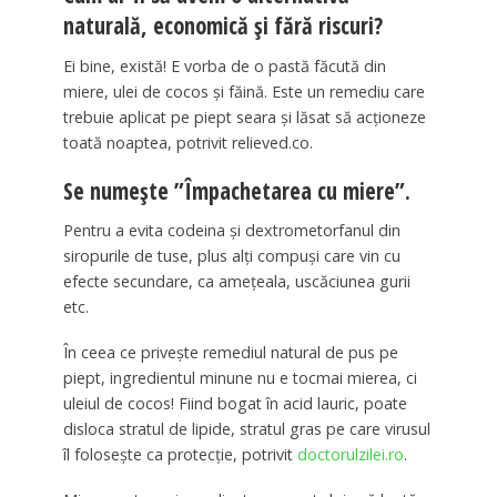
naturală, economică și fără riscuri?
Ei bine, există! E vorba de o pastă făcută din
miere, ulei de cocos și făină. Este un remediu care
trebuie aplicat pe piept seara și lăsat să acționeze
toată noaptea, potrivit relieved.co.
Se numește ”Împachetarea cu miere”.
Pentru a evita codeina și dextrometorfanul din
siropurile de tuse, plus alți compuși care vin cu
efecte secundare, ca amețeala, uscăciunea gurii
etc.
În ceea ce privește remediul natural de pus pe
piept, ingredientul minune nu e tocmai mierea, ci
uleiul de cocos! Fiind bogat în acid lauric, poate
disloca stratul de lipide, stratul gras pe care virusul
îl folosește ca protecție, potrivit
doctorulzilei.ro
.