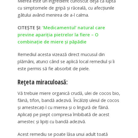
Mierea este un ingredient cunoscut deja că luptă
cu simptomele de gripă și răceală, cu afecțiunile
gâtului având menirea de a-l calma.
CITEȘTE ȘI:
‘Medicamentul’ natural care
previne apariţia pietrelor la fiere – O
combinaţie de miere şi păpădie
Remediul acesta vizează direct mucusul din
plămâni, atunci când se aplică local remediul și îi
este permis să fie absorbit de piele.
Rețeta miraculoasă:
Vă trebuie miere organică crudă, ulei de cocos bio,
făină, tifon, bandă adezivă. Încălziți uleiul de cocos
și amestecați-l cu mierea și o lingură de făină.
Aplicați pe piept compresa îmbibată de acest
amestec și lipiți cu bandă adezivă.
Acest remediu se poate lăsa unui adult toată