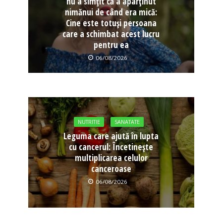
nu a simțit că a aparținut
nimănui de când era mică:
Cine este totuși persoana
care a schimbat acest lucru
pentru ea
06/08/2026
NUTRITIE
SANATATE
Leguma care ajută în lupta
cu cancerul: Încetinește
multiplicarea celulor
canceroase
06/08/2026