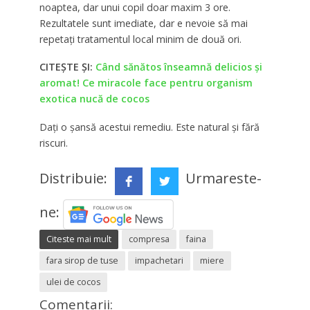
noaptea, dar unui copil doar maxim 3 ore.
Rezultatele sunt imediate, dar e nevoie să mai
repetați tratamentul local minim de două ori.
CITEȘTE ȘI:
Când sănătos înseamnă delicios şi
aromat! Ce miracole face pentru organism
exotica nucă de cocos
Dați o șansă acestui remediu. Este natural și fără
riscuri.
Distribuie:
Urmareste-
ne:
Citeste mai mult
compresa
faina
fara sirop de tuse
impachetari
miere
ulei de cocos
Comentarii: