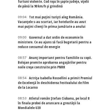
furtuni violente. Cod roșu în șapte județe, vijelii
de până la 90 km/h și grindină
09:04
Tot mai puțini turiști aleg România.
Vacanțele s-au scurtat, iar hotelurile au avut
mai puțini clienți în prima jumătate a anului
09:00
Guvernul a dat ordin de economie în
ministere. Ce au ajuns să facă bugetarii pentru a
reduce consumul de energie
08:57
Anunț important pentru familiile cu copii.
Bolojan promite aprobarea angajărilor pentru
noile creșe construite prin PNRR
08:54
Actriţa Isabella Rossellini a primit Premiul
de Excelenţă în deschiderea Festivalului de Film
de la Locarno
08:53
Atletul român Ștefan Ciobanu, pe locul 8
în finala probei de aruncare a greutății la
Mondialele U20