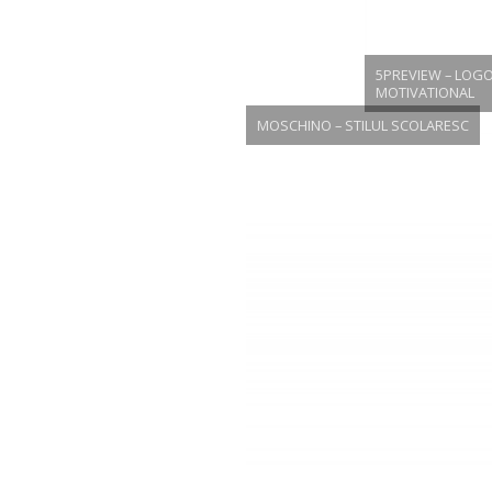
5PREVIEW – LOG
MOTIVATIONAL
MOSCHINO – STILUL SCOLARESC