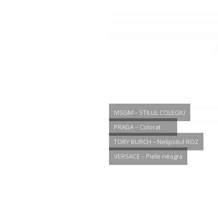
MSGM – STILUL COLEGIU
PRADA – Colorat
TORY BURCH – Nelipsitul ROZ
VERSACE – Piele neagra