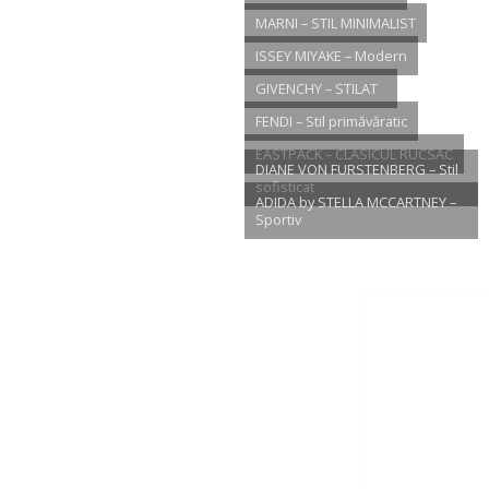
MARNI – STIL MINIMALIST
ISSEY MIYAKE – Modern
GIVENCHY – STILAT
FENDI – Stil primăvăratic
EASTPACK – CLASICUL RUCSAC
DIANE VON FURSTENBERG – Stil
sofisticat
ADIDA by STELLA MCCARTNEY –
Sportiv