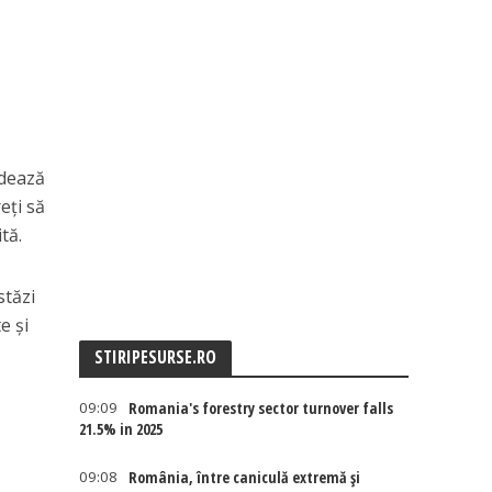
rdează
eți să
tă.
stăzi
e și
STIRIPESURSE.RO
09:09
Romania's forestry sector turnover falls
21.5% in 2025
09:08
România, între caniculă extremă și