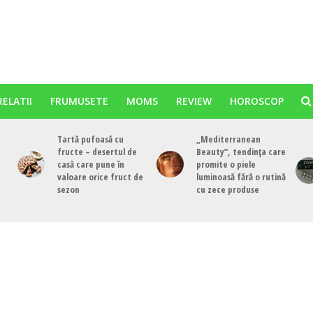
RELATII
FRUMUSETE
MOMS
REVIEW
HOROSCOP
Tartă pufoasă cu
„Mediterranean
fructe – desertul de
Beauty”, tendința care
casă care pune în
promite o piele
valoare orice fruct de
luminoasă fără o rutină
sezon
cu zece produse