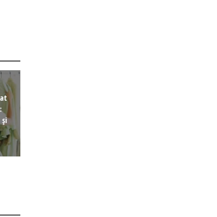
tat
:
 și