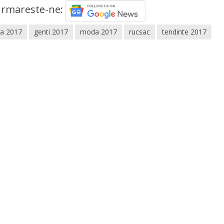
rmareste-ne:
da 2017
genti 2017
moda 2017
rucsac
tendinte 2017