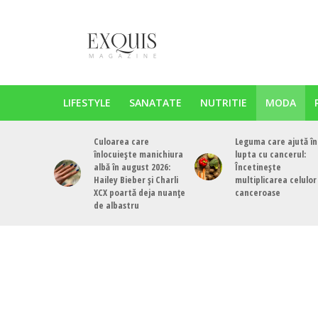
LIFESTYLE
SANATATE
NUTRITIE
MODA
Culoarea care
Leguma care ajută în
înlocuiește manichiura
lupta cu cancerul:
albă în august 2026:
Încetinește
Hailey Bieber și Charli
multiplicarea celulor
XCX poartă deja nuanțe
canceroase
de albastru