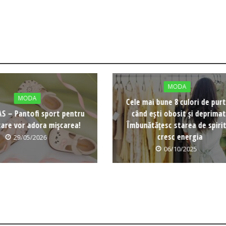
MODA
MODA
Cele mai bune 8 culori de pur
S – Pantofi sport pentru
când ești obosit și deprimat
care vor adora mișcarea!
Îmbunătățesc starea de spirit
cresc energia
29/05/2026
06/10/2025