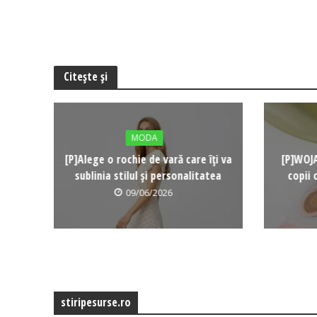
Citește și
MODA
[P]Alege o rochie de vară care îți va
[P]WOJA
sublinia stilul și personalitatea
copii 
09/06/2026
stiripesurse.ro