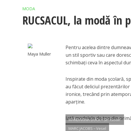
MODA
RUCSACUL, la modă în 
Pentru acelea dintre dumneavo
Maya Muller
un stil sportiv sau care doresc
schimbați ceva în aspectul dum
Inspirate din moda școlară, sp
au făcut deliciul prezentărilor
ironice, trecând prin atemporal
aparține.
Iată modelele de top din prim
MANDARINA DUCK – Stil casual
MARC JACOBS – Vesel