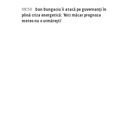
08:50
Dan Dungaciu îi atacă pe guvernanți în
plină criza energetică: 'Nici măcar prognoza
meteo nu o urmărești'