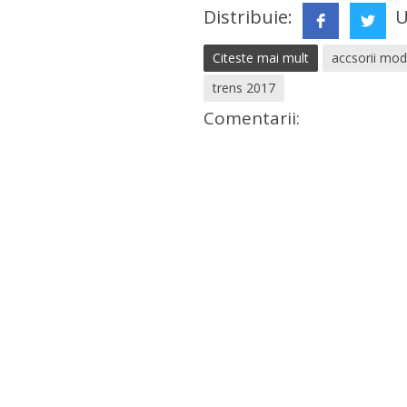
Distribuie:
U
Citeste mai mult
accsorii mo
trens 2017
Comentarii: