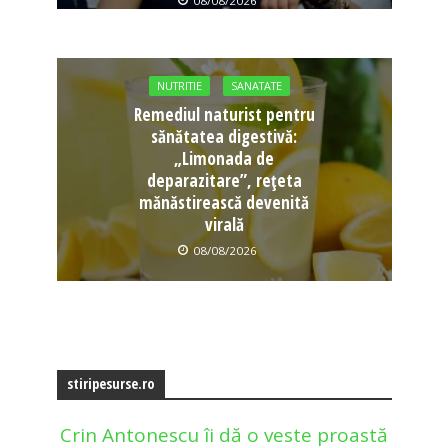
08/08/2026
NUTRITIE
SANATATE
Remediul naturist pentru
sănătatea digestivă:
„Limonada de
deparazitare”, rețeta
mănăstirească devenită
virală
08/08/2026
stiripesurse.ro
Crin Antonescu îi dă o veste proastă