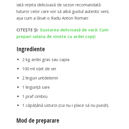
Iată reţeta delicioasă de sezon recomandată
tuturor celor care vor să aibă gustul autentic verii,
aşa cum a lăsat-o Radu Anton Roman:
CITEȘTE ȘI:
Gustarea delicioasă de vară: Cum
prepari salata de vinete cu ardei copți
Ingrediente
2 kg ardei gras sau capia
100 ml oţet de vin
2 linguri untdelemn
1 linguriţă sare
1 praf cimbru
1 căpăţână usturoi (cui nu-i place să nu pună!).
Mod de preparare