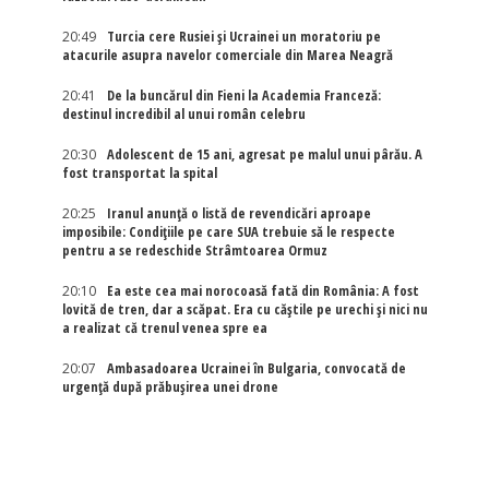
20:49
Turcia cere Rusiei și Ucrainei un moratoriu pe
atacurile asupra navelor comerciale din Marea Neagră
20:41
De la buncărul din Fieni la Academia Franceză:
destinul incredibil al unui român celebru
20:30
Adolescent de 15 ani, agresat pe malul unui pârău. A
fost transportat la spital
20:25
Iranul anunță o listă de revendicări aproape
imposibile: Condițiile pe care SUA trebuie să le respecte
pentru a se redeschide Strâmtoarea Ormuz
20:10
Ea este cea mai norocoasă fată din România: A fost
lovită de tren, dar a scăpat. Era cu căștile pe urechi și nici nu
a realizat că trenul venea spre ea
20:07
Ambasadoarea Ucrainei în Bulgaria, convocată de
urgență după prăbușirea unei drone