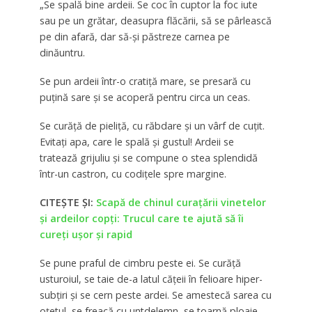
„Se spală bine ardeii. Se coc în cuptor la foc iute
sau pe un grătar, deasupra flăcării, să se pârlească
pe din afară, dar să-şi păstreze carnea pe
dinăuntru.
Se pun ardeii într-o cratiţă mare, se presară cu
puţină sare şi se acoperă pentru circa un ceas.
Se curăţă de pieliţă, cu răbdare şi un vârf de cuţit.
Evitaţi apa, care le spală şi gustul! Ardeii se
tratează grijuliu şi se compune o stea splendidă
într-un castron, cu codiţele spre margine.
CITEȘTE ȘI:
Scapă de chinul curațării vinetelor
și ardeilor copți: Trucul care te ajută să îi
cureți ușor și rapid
Se pune praful de cimbru peste ei. Se curăţă
usturoiul, se taie de-a latul căţeii în felioare hiper-
subţiri şi se cern peste ardei. Se amestecă sarea cu
oţetul, se freacă cu untdelemn, se toarnă ploaie