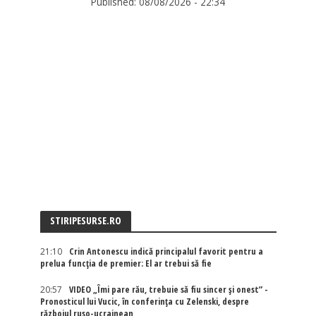
Published:
08/08/2026 - 22:34
STIRIPESURSE.RO
21:10
Crin Antonescu indică principalul favorit pentru a
prelua funcția de premier: El ar trebui să fie
20:57
VIDEO „Îmi pare rău, trebuie să fiu sincer și onest” -
Pronosticul lui Vucic, în conferința cu Zelenski, despre
războiul ruso-ucrainean