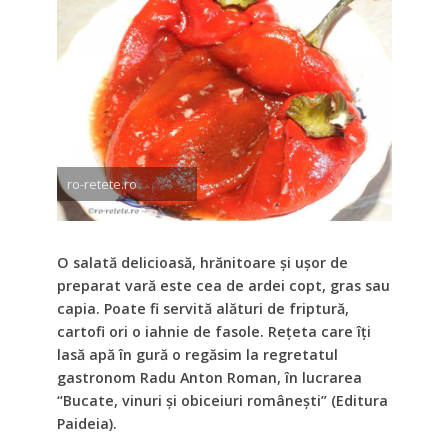
ro-retete.ro
O salată delicioasă, hrănitoare şi uşor de
preparat vară este cea de ardei copt, gras sau
capia. Poate fi servită alături de friptură,
cartofi ori o iahnie de fasole. Reţeta care îţi
lasă apă în gură o regăsim la regretatul
gastronom Radu Anton Roman, în lucrarea
“Bucate, vinuri şi obiceiuri româneşti” (Editura
Paideia).