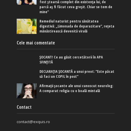
fost ștearsă complet din existența lui, de
parcă aș fi făcut ceva greșit. Chiar se tem de
mine”
Remediul naturist pentru sănătatea
digestivă: „Limonada de deparazitare”, rețeta
mănăstirească devenită virală
Cele mai comentate
ȘOCANT! Ce au găsit cercetătorii în APA
SFINȚITĂ
DECLARAȚIA ȘOCANTĂ a unui preot: ”Este păcat
să faci un COPIL în post”
Afirmaţii şocante ale unui cunoscut neurolog:
A comparat religia cu o boală mintală
Contact
contact@exquis.ro