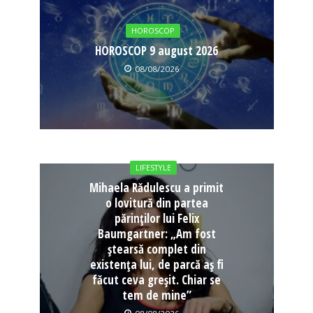
HOROSCOP
HOROSCOP 9 august 2026
08/08/2026
LIFESTYLE
Mihaela Rădulescu a primit
o lovitură din partea
părinților lui Felix
Baumgartner: „Am fost
ștearsă complet din
existența lui, de parcă aș fi
făcut ceva greșit. Chiar se
tem de mine”