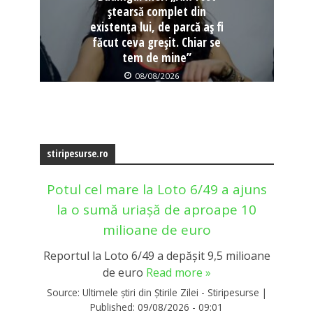
ștearsă complet din
existența lui, de parcă aș fi
făcut ceva greșit. Chiar se
tem de mine”
08/08/2026
stiripesurse.ro
Potul cel mare la Loto 6/49 a ajuns
la o sumă uriașă de aproape 10
milioane de euro
Reportul la Loto 6/49 a depășit 9,5 milioane
de euro
Read more »
Source:
Ultimele știri din Știrile Zilei - Stiripesurse
|
Published:
09/08/2026 - 09:01