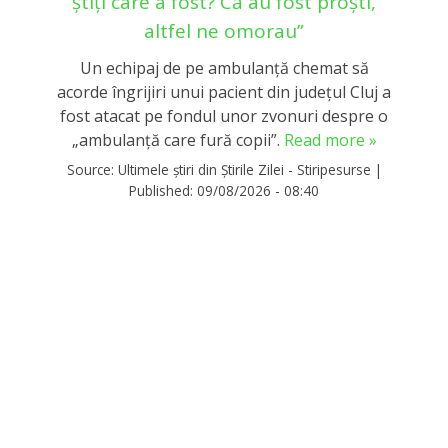
știți care a fost? Că au fost proști,
altfel ne omorau”
Un echipaj de pe ambulanță chemat să
acorde îngrijiri unui pacient din județul Cluj a
fost atacat pe fondul unor zvonuri despre o
„ambulanţă care fură copii”.
Read more »
Source:
Ultimele știri din Știrile Zilei - Stiripesurse
|
Published:
09/08/2026 - 08:40