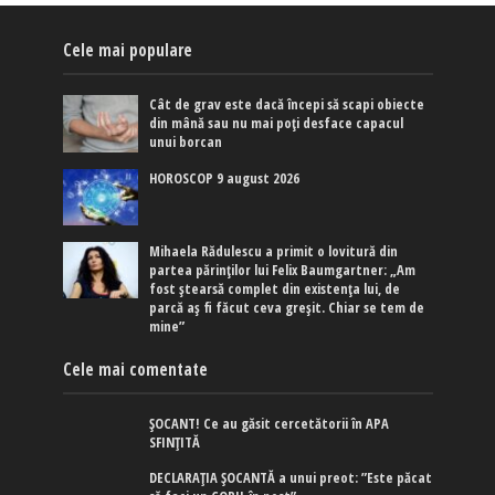
Cele mai populare
Cât de grav este dacă începi să scapi obiecte
din mână sau nu mai poți desface capacul
unui borcan
HOROSCOP 9 august 2026
Mihaela Rădulescu a primit o lovitură din
partea părinților lui Felix Baumgartner: „Am
fost ștearsă complet din existența lui, de
parcă aș fi făcut ceva greșit. Chiar se tem de
mine”
Cele mai comentate
ȘOCANT! Ce au găsit cercetătorii în APA
SFINȚITĂ
DECLARAȚIA ȘOCANTĂ a unui preot: ”Este păcat