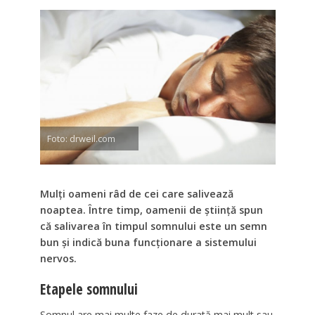
Foto: drweil.com
Mulți oameni râd de cei care salivează
noaptea. Între timp, oamenii de știință spun
că salivarea în timpul somnului este un semn
bun și indică buna funcționare a sistemului
nervos.
Etapele somnului
Somnul are mai multe faze de durată mai mult sau