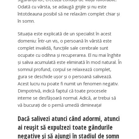
Odată cu vârsta, se adaugă grijile și nu este
întotdeauna posibil să ne relaxăm complet chiar și
în somn.
Situația este explicată de un specialist în acest
domeniu: Într-un vis, o persoană în vârstă este
complet invalidă, funcțiile sale cerebrale sunt
ocupate cu odihna și recuperarea. El nu mai înghite
și saliva acumulată este eliminată în mod natural. În
somnul profund, corpul se relaxează complet,
gura se deschide ușor și o persoană salivează.
Acest lucru nu poate fi numit un fenomen negativ.
Dimpotrivă, indică faptul că toate procesele
interne se desfășoară normal. Adică, ar trebui să
vă bucurați de o pernă umedă dimineața!
Dacă salivezi atunci când adormi, atunci
ai reușit să expulzezi toate gândurile
negative și să ajungi în stadiul de somn