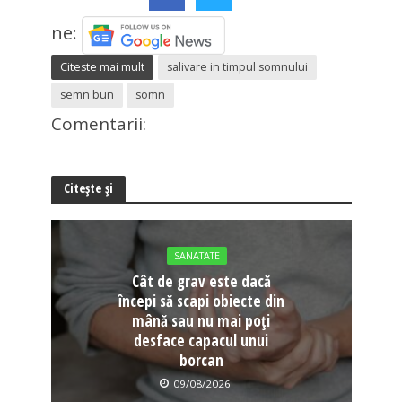
ne:
Citeste mai mult
salivare in timpul somnului
semn bun
somn
Comentarii:
Citește și
SANATATE
Cât de grav este dacă
începi să scapi obiecte din
mână sau nu mai poți
desface capacul unui
borcan
09/08/2026