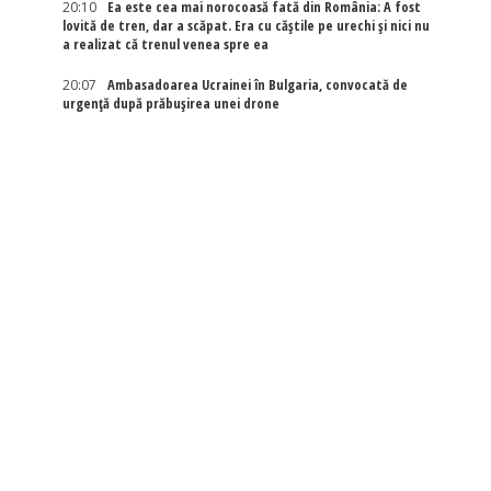
20:10
Ea este cea mai norocoasă fată din România: A fost
lovită de tren, dar a scăpat. Era cu căștile pe urechi și nici nu
a realizat că trenul venea spre ea
20:07
Ambasadoarea Ucrainei în Bulgaria, convocată de
urgență după prăbușirea unei drone