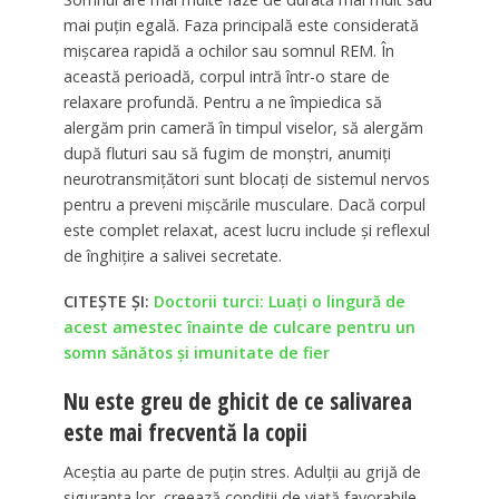
mai puțin egală. Faza principală este considerată
mișcarea rapidă a ochilor sau somnul REM. În
această perioadă, corpul intră într-o stare de
relaxare profundă. Pentru a ne împiedica să
alergăm prin cameră în timpul viselor, să alergăm
după fluturi sau să fugim de monștri, anumiți
neurotransmițători sunt blocați de sistemul nervos
pentru a preveni mișcările musculare. Dacă corpul
este complet relaxat, acest lucru include și reflexul
de înghițire a salivei secretate.
CITEȘTE ȘI:
Doctorii turci: Luați o lingură de
acest amestec înainte de culcare pentru un
somn sănătos și imunitate de fier
Nu este greu de ghicit de ce salivarea
este mai frecventă la copii
Aceștia au parte de puțin stres. Adulții au grijă de
siguranța lor, creează condiții de viață favorabile.