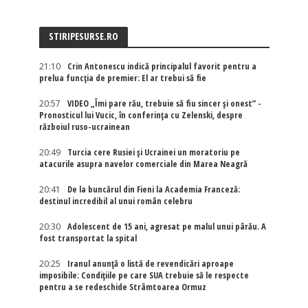
STIRIPESURSE.RO
21:10
Crin Antonescu indică principalul favorit pentru a
prelua funcția de premier: El ar trebui să fie
20:57
VIDEO „Îmi pare rău, trebuie să fiu sincer și onest” -
Pronosticul lui Vucic, în conferința cu Zelenski, despre
războiul ruso-ucrainean
20:49
Turcia cere Rusiei și Ucrainei un moratoriu pe
atacurile asupra navelor comerciale din Marea Neagră
20:41
De la buncărul din Fieni la Academia Franceză:
destinul incredibil al unui român celebru
20:30
Adolescent de 15 ani, agresat pe malul unui pârău. A
fost transportat la spital
20:25
Iranul anunță o listă de revendicări aproape
imposibile: Condițiile pe care SUA trebuie să le respecte
pentru a se redeschide Strâmtoarea Ormuz