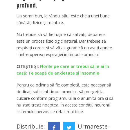
profund.
Un somn bun, la rândul său, este cheia unei bune
sănătăți fizice și mentale.
Nu trebuie să vă fie rușine că salivați, deoarece
este un proces fiziologic natural. Dar trebuie să
respirați corect și să vă asigurați că nu aveți apnee
– întreruperea respirației în timpul somnului.
CITEȘTE ȘI:
Florile pe care ar trebui să le ai în
casă: Te scapă de anxietate și insomnie
Pentru ca odihna să fie completă, este necesar să
dedicați suficient timp somnului, să mergeți la
culcare conform programului la o anumită oră și să
nu stați treaz noaptea. În aceste condiții, neuronii
sistemului nervos se refac mai bine.
Distribuie:
Urmareste-