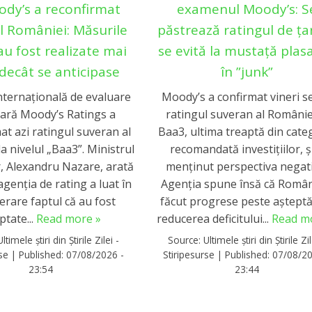
ody’s a reconfirmat
examenul Moody’s: S
l României: Măsurile
păstrează ratingul de țar
 au fost realizate mai
se evită la mustață plas
decât se anticipase
în ”junk”
nternațională de evaluare
Moody’s a confirmat vineri s
iară Moody’s Ratings a
ratingul suveran al Românie
at azi ratingul suveran al
Baa3, ultima treaptă din cate
a nivelul „Baa3”. Ministrul
recomandată investițiilor, ș
r, Alexandru Nazare, arată
menținut perspectiva negati
agenția de rating a luat în
Agenția spune însă că Român
erare faptul că au fost
făcut progrese peste așteptă
ptate...
Read more »
reducerea deficitului...
Read m
Ultimele știri din Știrile Zilei -
Source:
Ultimele știri din Știrile Zil
rse
|
Published:
07/08/2026 -
Stiripesurse
|
Published:
07/08/20
23:54
23:44