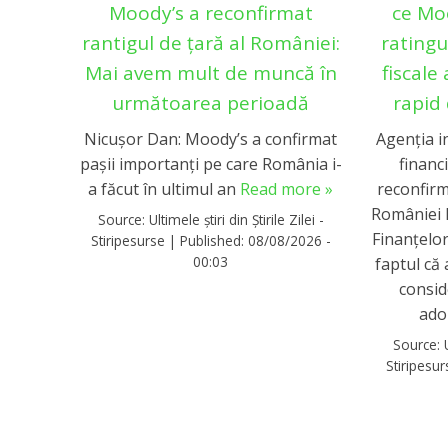
Moody’s a reconfirmat
ce Mo
rantigul de țară al României:
ratingu
Mai avem mult de muncă în
fiscale
următoarea perioadă
rapid 
Nicușor Dan: Moody’s a confirmat
Agenția i
pașii importanți pe care România i-
financ
a făcut în ultimul an
Read more »
reconfirm
României l
Source:
Ultimele știri din Știrile Zilei -
Finanțelo
Stiripesurse
|
Published:
08/08/2026 -
00:03
faptul că 
consid
ado
Source:
Stiripesu