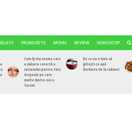
RELATII
FRUMUSETE
MOMS
REVIEW
HOROSCOP
t
Cum îți dai seama care
De ce nu e bine să
ea
e măsura corectă a
gătești cu apă
te
sutienului pentru tine:
fierbinte de la robinet
ea
Greșeala pe care
multe dintre noi o
facem