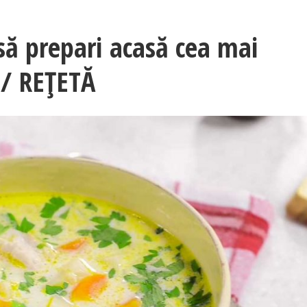
 să prepari acasă cea mai
ă/ REŢETĂ