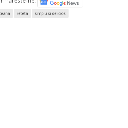
rmareste-ne:
uteana
reteta
simplu si delicios