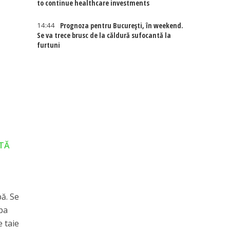
to continue healthcare investments
14:44
Prognoza pentru București, în weekend.
Se va trece brusc de la căldură sufocantă la
furtuni
ETĂ
pă. Se
apa
e taie