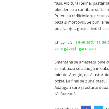
fâșii. Albitura (ţelina, păstârn
blender cu o cantitate suficie
Puteți da rădăcinile și printr-
pasa şi morcovul. Se pun la fie
puşi la oţet, gustul fiind chi
CITEȘTE ȘI:
Te-ai săturat de b
care gătești garnitura
Smântâna se amestecă bine cu 
se subţiază se adaugă în oală. 
minute. Atenţie, dacă usturoiul
oxida. La final se pune oţetul,
Adăugați sare și usturoi după 
rădăuţeană.