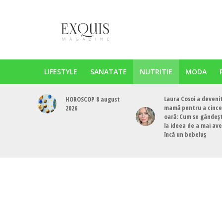
LIFESTYLE
SANATATE
NUTRITIE
MODA
Laura Cosoi a deveni
HOROSCOP 8 august
mamă pentru a cinc
2026
oară: Cum se gândeș
la ideea de a mai av
încă un bebeluș