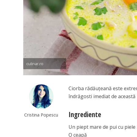
culinar.ro
Ciorba rădăuțeană este extrem
îndrăgosti imediat de această 
Ingrediente
Cristina Popescu
Un piept mare de pui cu piele 
O ceapă