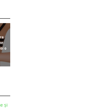
ura
ne:
oi o
e și