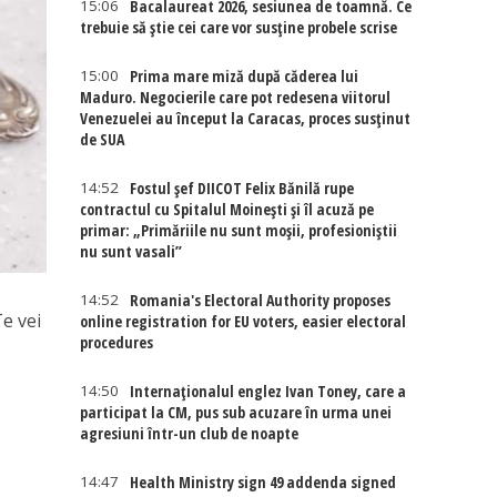
15:06
Bacalaureat 2026, sesiunea de toamnă. Ce
trebuie să știe cei care vor susține probele scrise
15:00
Prima mare miză după căderea lui
Maduro. Negocierile care pot redesena viitorul
Venezuelei au început la Caracas, proces susținut
de SUA
14:52
Fostul șef DIICOT Felix Bănilă rupe
contractul cu Spitalul Moinești și îl acuză pe
primar: „Primăriile nu sunt moșii, profesioniștii
nu sunt vasali”
14:52
Romania's Electoral Authority proposes
e vei
online registration for EU voters, easier electoral
procedures
14:50
Internaţionalul englez Ivan Toney, care a
participat la CM, pus sub acuzare în urma unei
agresiuni într-un club de noapte
14:47
Health Ministry sign 49 addenda signed