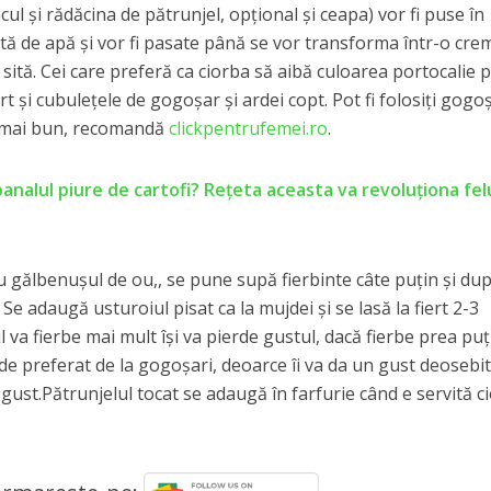
acul şi rădăcina de pătrunjel, opţional şi ceapa) vor fi puse în
ntă de apă şi vor fi pasate până se vor transforma într-o cre
o sită. Cei care preferă ca ciorba să aibă culoarea portocalie 
rt şi cubuleţele de gogoşar şi ardei copt. Pot fi folosiţi gogo
ar mai bun, recomandă
clickpentrufemei.ro
.
analul piure de cartofi? Rețeta aceasta va revoluționa felu
gălbenuşul de ou,, se pune supă fierbinte câte puţin şi dup
Se adaugă usturoiul pisat ca la mujdei şi se lasă la fiert 2-3
 va fierbe mai mult îşi va pierde gustul, dacă fierbe prea puţ
 de preferat de la gogoșari, deoarce îi va da un gust deosebit
gust.Pătrunjelul tocat se adaugă în farfurie când e servită c