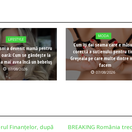
MODA
LIFESTYLE
Cum îți dai seama care e măs
soi a devenit mamă pentru
corectă a sutienului pentru ti
a oară: Cum se gândește la
Greșeala pe care multe dintre n
 a mai avea încă un bebeluș
facem
07/08/2026
07/08/2026
rul Finanțelor, după
BREAKING România trec