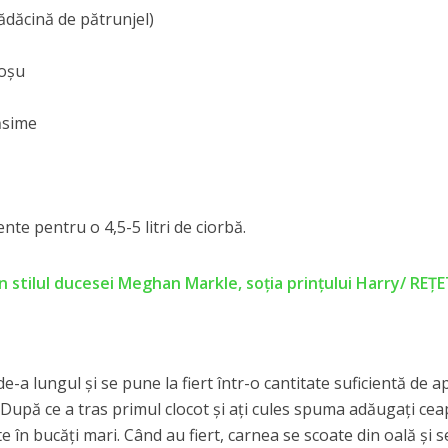
rădăcină de pătrunjel)
roşu
ăsime
nte pentru o 4,5-5 litri de ciorbă.
n stilul ducesei Meghan Markle, soţia prinţului Harry/ REŢ
de-a lungul şi se pune la fiert într-o cantitate suficientă de a
 După ce a tras primul clocot şi aţi cules spuma adăugaţi ce
e în bucăţi mari. Când au fiert, carnea se scoate din oală și s