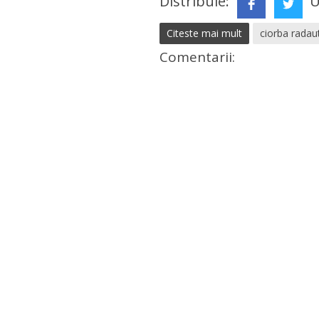
Distribuie:
U
Citeste mai mult
ciorba rada
Comentarii: