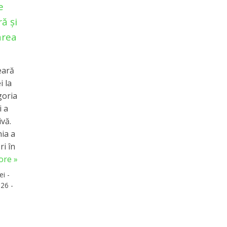
e
ă și
area
eară
i la
goria
i a
vă.
ia a
ri în
ore »
ei -
26 -