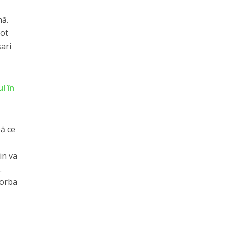
mă.
pot
şari
l în
ă ce
in va
.
iorba