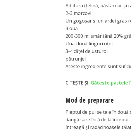
Albitura (țelină, păstârnac și 
2-3 morcovi
Un gogoşar şi un ardei gras 
3 ouă
200-300 ml smântână 20% gr
Una-două linguri oţet
3-4 căţei de usturoi
pătrunjel
Aceste ingrediente sunt suficie
CITEȘTE ȘI:
Găteşte pastele î
Mod de preparare
Pieptul de pui se taie în două 
daugă sare încă de la început.
întreagă şi rădăcinoasele tăiat