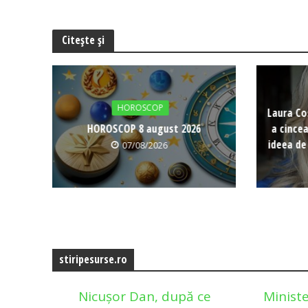
Citește și
HOROSCOP
Laura Co
HOROSCOP 8 august 2026
a cince
ideea de
07/08/2026
stiripesurse.ro
Nicușor Dan, după ce
Ministe