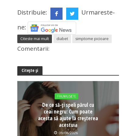
Distribuie:
Urmareste-
ne:
Citeste mai mult
diabet
simptome picioare
Comentarii:
Citește și
FRUMUSETE
De ce să-ți speli părul cu
ceai negru: Cum poate
acesta să ajute la creșterea
acestuia
09/08/2026