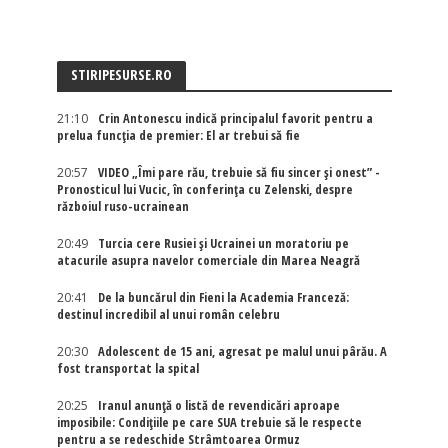
STIRIPESURSE.RO
21:10
Crin Antonescu indică principalul favorit pentru a
prelua funcția de premier: El ar trebui să fie
20:57
VIDEO „Îmi pare rău, trebuie să fiu sincer și onest” -
Pronosticul lui Vucic, în conferința cu Zelenski, despre
războiul ruso-ucrainean
20:49
Turcia cere Rusiei și Ucrainei un moratoriu pe
atacurile asupra navelor comerciale din Marea Neagră
20:41
De la buncărul din Fieni la Academia Franceză:
destinul incredibil al unui român celebru
20:30
Adolescent de 15 ani, agresat pe malul unui pârău. A
fost transportat la spital
20:25
Iranul anunță o listă de revendicări aproape
imposibile: Condițiile pe care SUA trebuie să le respecte
pentru a se redeschide Strâmtoarea Ormuz