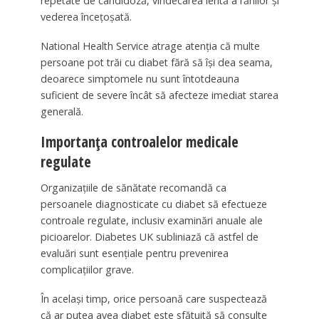
repetate de candidoză, vindecarea lentă a rănilor și
vederea încețoșată.
National Health Service atrage atenția că multe
persoane pot trăi cu diabet fără să își dea seama,
deoarece simptomele nu sunt întotdeauna
suficient de severe încât să afecteze imediat starea
generală.
Importanța controalelor medicale
regulate
Organizațiile de sănătate recomandă ca
persoanele diagnosticate cu diabet să efectueze
controale regulate, inclusiv examinări anuale ale
picioarelor. Diabetes UK subliniază că astfel de
evaluări sunt esențiale pentru prevenirea
complicațiilor grave.
În același timp, orice persoană care suspectează
că ar putea avea diabet este sfătuită să consulte