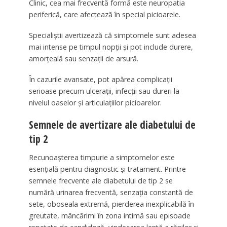
Clinic, cea mai frecventă formă este neuropatia
periferică, care afectează în special picioarele.
Specialiștii avertizează că simptomele sunt adesea
mai intense pe timpul nopții și pot include durere,
amorțeală sau senzații de arsură.
În cazurile avansate, pot apărea complicații
serioase precum ulcerații, infecții sau dureri la
nivelul oaselor și articulațiilor picioarelor.
Semnele de avertizare ale diabetului de
tip 2
Recunoașterea timpurie a simptomelor este
esențială pentru diagnostic și tratament. Printre
semnele frecvente ale diabetului de tip 2 se
numără urinarea frecventă, senzația constantă de
sete, oboseala extremă, pierderea inexplicabilă în
greutate, mâncărimi în zona intimă sau episoade