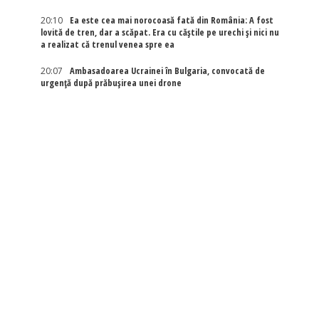
20:10
Ea este cea mai norocoasă fată din România: A fost
lovită de tren, dar a scăpat. Era cu căștile pe urechi și nici nu
a realizat că trenul venea spre ea
20:07
Ambasadoarea Ucrainei în Bulgaria, convocată de
urgență după prăbușirea unei drone