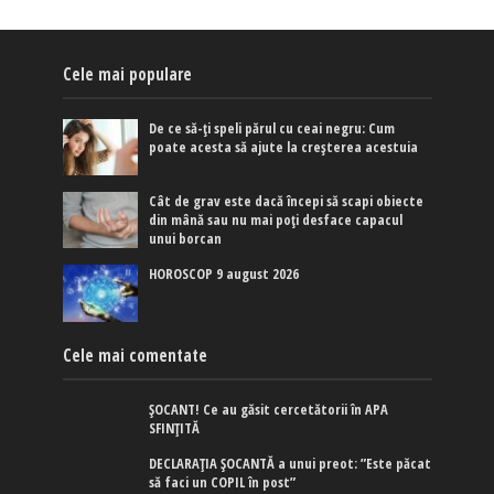
Cele mai populare
De ce să-ți speli părul cu ceai negru: Cum
poate acesta să ajute la creșterea acestuia
Cât de grav este dacă începi să scapi obiecte
din mână sau nu mai poți desface capacul
unui borcan
HOROSCOP 9 august 2026
Cele mai comentate
ȘOCANT! Ce au găsit cercetătorii în APA
SFINȚITĂ
DECLARAȚIA ȘOCANTĂ a unui preot: ”Este păcat
să faci un COPIL în post”