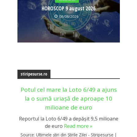
HOROSCOP 9 august 2026
08/08/2026
stiripesurse.ro
Potul cel mare la Loto 6/49 a ajuns
la o sumă uriașă de aproape 10
milioane de euro
Reportul la Loto 6/49 a depășit 9,5 milioane
de euro
Read more »
Source:
Ultimele știri din Știrile Zilei - Stiripesurse
|